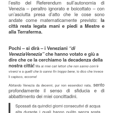
l’esito del Referendum sull’autonomia di
Venezia – peraltro ignorato e boicottato – con
un’asciutta presa d’atto che le cose sono
andate come matematicamente previsto:
la
città resta legata mani e piedi a Mestre e
alla Terraferma.
Pochi – si dirà – i Veneziani
“di
VeneziaVenezia”
che hanno votato e giù a
dire che ce la cerchiamo la decadenza della
nostra città!
Ma ai miei cari lettori
che non sanno com’è
viverci
e a
quelli che lo sanno fin troppo bene
, io dico che invece
li capisco, eccome!
sento
Abitando Venezia da decenni, pur non essendoci nata,
profondamente il senso di sfiducia e di
abbattimento dei miei concittadini.
Spossati da quindici giorni consecutivi di acqua
alta durante i quali hanno pulito senza sosta