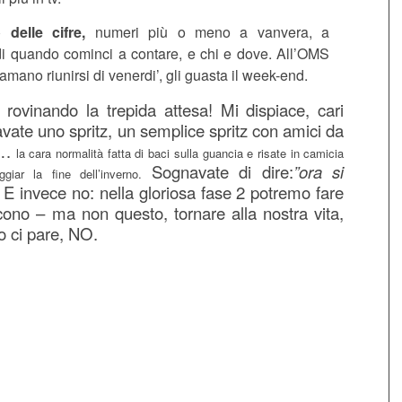
o delle cifre,
numeri più o meno a vanvera, a
i quando cominci a contare, e chi e dove. All’OMS
 amano riunirsi di venerdi’, gli guasta il week-end.
 rovinando la trepida attesa! Mi dispiace, cari
navate uno spritz, un semplice spritz con amici da
e…
la cara normalità fatta di baci sulla guancia e risate in camicia
Sognavate di dire:
”ora si
ggiar la fine dell’inverno.
. E invece no: nella gloriosa fase 2 potremo fare
ono – ma non questo, tornare alla nostra vita,
o ci pare, NO.