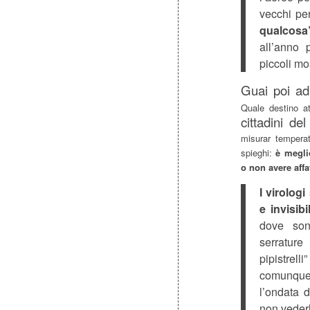
vecchi pe
qualcosa
all’anno 
piccoli mos
Guai poi ad 
Quale destino a
cittadini d
misurar tempera
spieghi:
è meglio
o non avere aff
I virolog
e invisibi
dove son
serratur
pipistrell
comunque,
l’ondata d
non vederli