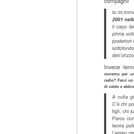
compagni!
Io mi imm
2001 nell
il capo de
prima volt
posteriori
sottofon
dell’orizz
Invece tem
vorremo per un
radio? Farci u
di caldo e abbr
A nulla g
C’è chi po
figli, chi
Parco con
teoria po
l’aereo p