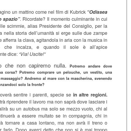
agino un mattino come nel film di Kubrick
“Odissea
o spazio”
. Ricordate? Il momento culminante in cui
lle scimmie, alias Presidente del Consiglio, per la
a nella storia dell’umanità si erge sulle due zampe
 e afferra la clava, agitandola in aria con la musica in
do che incalza, e quando il sole è all’apice
onte dice:
“Via! Uscite!”
o che non capiremo nulla.
Potremo andare dove
a corsa? Potremo comprare un pelouche, un vestito, una
n massaggio? Andremo al mare con la mascherina, svenendo
onzandoci solo la fronte?
ioverà sentire i parenti, specie se
in altre regioni.
trà riprendere il lavoro ma non saprà dove lasciare i
 salirà su un autobus ma solo se mezzo vuoto, chi al
tinuerà a essere multato se in compagnia, chi in
trà tornare a casa lontano, ma non avrà il treno o
er farlo. Dopo averci detto che non si è mai troppo