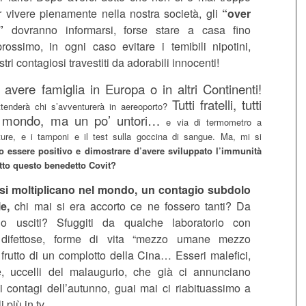
r vivere pienamente nella nostra società, gli
“over
”
dovranno informarsi, forse stare a casa fino
prossimo, in ogni caso evitare i temibili nipotini,
tri contagiosi travestiti da adorabili innocenti!
avere famiglia in Europa o in altri Continenti!
Tutti fratelli, tutti
ttenderà chi s’avventurerà in aereoporto?
el mondo, ma un po’ untori…
e via di termometro a
ture, e i tamponi e il test sulla goccina di sangue. Ma, mi si
 essere positivo e dimostrare d’avere sviluppato l’immunità
atto questo benedetto Covit?
i si moltiplicano nel mondo, un contagio subdolo
le,
chi mai si era accorto ce ne fossero tanti? Da
o usciti? Sfuggiti da qualche laboratorio con
e difettose, forme di vita “mezzo umane mezzo
i” frutto di un complotto della Cina… Esseri malefici,
 uccelli del malaugurio, che già ci annunciano
i contagi dell’autunno, guai mai ci riabituassimo a
 più in tv.