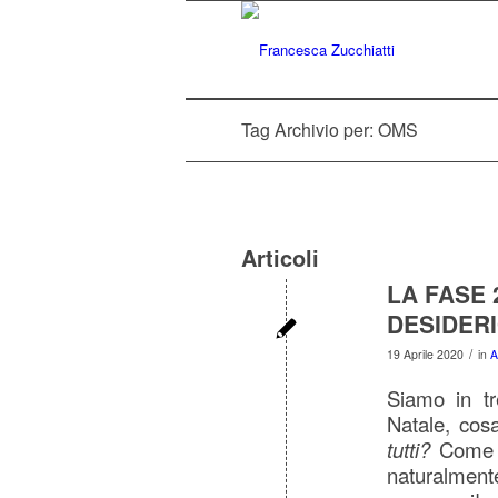
Tag Archivio per: OMS
Articoli
LA FASE
DESIDER
/
19 Aprile 2020
in
A
Siamo in tr
Natale, cos
tutti?
Come q
naturalment