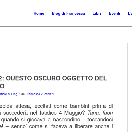
Home
Blog di Francesca
Libri
Eventi
L’
 2: QUESTO OSCURO OGGETTO DEL
IO
/
rticoli di Blog
da
Francesca Zucchiatti
epida attesa, eccitati come bambini prima di
a succederà nel fatidico 4 Maggio?
Tana, fuori
uando si giocava a nascondino – toccandoci
e! – senno’ come si faceva a liberare anche i