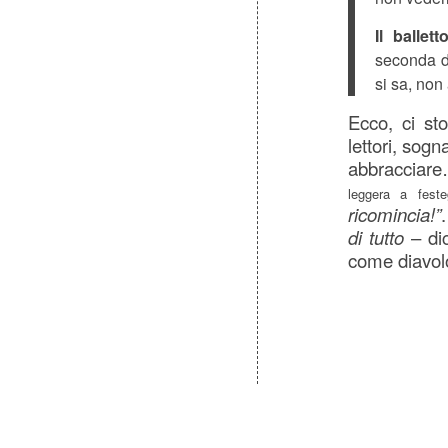
Il ballett
seconda d
si sa, non
Ecco, ci sto
lettori, sog
abbracciar
leggera a feste
ricomincia!”
di tutto
– dic
come diavol