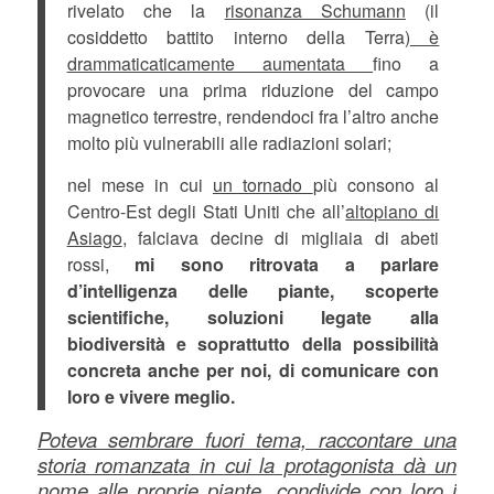
rivelato che la
risonanza Schumann
(il
cosiddetto battito interno della Terra)
è
drammaticaticamente aumentata
fino a
provocare una prima riduzione del campo
magnetico terrestre, rendendoci fra l’altro anche
molto più vulnerabili alle radiazioni solari;
nel mese in cui
un tornado
più consono al
Centro-Est degli Stati Uniti che all’
altopiano di
Asiago
, falciava decine di migliaia di abeti
rossi,
mi sono ritrovata a parlare
d’intelligenza delle piante, scoperte
scientifiche, soluzioni legate alla
biodiversità e soprattutto della possibilità
concreta anche per noi, di comunicare con
loro e vivere meglio.
Poteva sembrare fuori tema, raccontare una
storia romanzata in cui la protagonista dà un
nome alle proprie piante, condivide con loro i