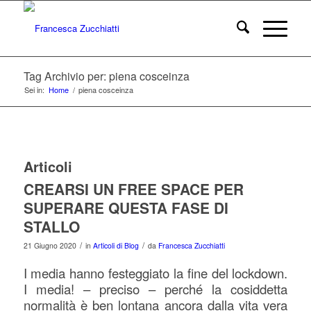
Tag Archivio per: piena cosceinza
Sei in:
Home
/
piena cosceinza
Articoli
CREARSI UN FREE SPACE PER
SUPERARE QUESTA FASE DI
STALLO
/
/
21 Giugno 2020
in
Articoli di Blog
da
Francesca Zucchiatti
I media hanno festeggiato la fine del lockdown.
I media! – preciso – perché la cosiddetta
normalità è ben lontana ancora dalla vita vera