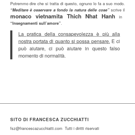
Potremmo dire che si tratta di questo, ognuno lo fa a suo modo.
“Meditare è osservare a fondo la natura delle cose”
scrive il
monaco vietnamita Thich Nhat Hanh
in
“Insegnamenti sull’amore”
.
La pratica della consapevolezza è più alla
nostra portata di quanto si possa pensare.
E ci
può aiutare, ci può aiutare in questo falso
momento di normalità.
SITO DI FRANCESCA ZUCCHIATTI
fsz@francescazucchiatti.com Tutti i diritti riservati