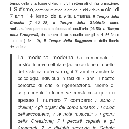
tempo della vita fosse diviso in cicli settennali di trasformazione.
Il Sufismo,
cicli di
corrente mistica islamica, suddivideva in
7 anni i 4 Tempi della vita umana
:
Il Tempo della
Crescita
(7-14-21-28)
il Tempo della Stabilità
, come
realizzazione personale e ricerca di equilibrio (28-56)
il Tempo
della Prosperità,
dall’amore di sé a quello per gli altri (56-84) e
l’ultimo ( 84-112),
Il Tempo della Saggezza
o della libertà
dell’anima.
La medicina moderna
ha confermato il
nostro rinnovo cellulare (ad eccezione di quello
del sistema nervoso) ogni 7 anni e anche la
psicologia individua in fasi di 7 anni il nostro
percorso di crisi e rigenerazione. Niente di
quanto
sorprendente in fondo, se pensiamo a
spesso il numero 7 compare
:
7 sono i
chakra; 7 gli organi del corpo umano; 7 i colori
dell’arcobaleno; 7 le note musicali; 7 i giorni
della Creazione; 7 i peccati capitali e gli
Arcangeli; 7 le divinità secondo la Cabala