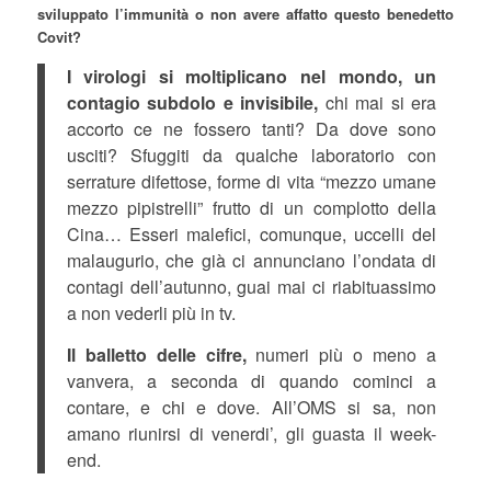
sviluppato l’immunità o non avere affatto questo benedetto
Covit?
I virologi si moltiplicano nel mondo, un
contagio subdolo e invisibile,
chi mai si era
accorto ce ne fossero tanti? Da dove sono
usciti? Sfuggiti da qualche laboratorio con
serrature difettose, forme di vita “mezzo umane
mezzo pipistrelli” frutto di un complotto della
Cina… Esseri malefici, comunque, uccelli del
malaugurio, che già ci annunciano l’ondata di
contagi dell’autunno, guai mai ci riabituassimo
a non vederli più in tv.
Il balletto delle cifre,
numeri più o meno a
vanvera, a seconda di quando cominci a
contare, e chi e dove. All’OMS si sa, non
amano riunirsi di venerdi’, gli guasta il week-
end.