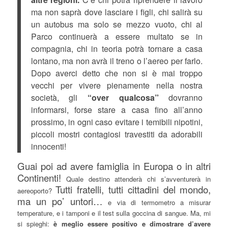
ma non saprà dove lasciare i figli, chi salirà su
un autobus ma solo se mezzo vuoto, chi al
Parco continuerà a essere multato se in
compagnia, chi in teoria potrà tornare a casa
lontano, ma non avrà il treno o l’aereo per farlo.
Dopo averci detto che non si è mai troppo
vecchi per vivere pienamente nella nostra
società, gli
“over qualcosa”
dovranno
informarsi, forse stare a casa fino all’anno
prossimo, in ogni caso evitare i temibili nipotini,
piccoli mostri contagiosi travestiti da adorabili
innocenti!
Guai poi ad avere famiglia in Europa o in altri
Continenti!
Quale destino attenderà chi s’avventurerà in
Tutti fratelli, tutti cittadini del mondo,
aereoporto?
ma un po’ untori…
e via di termometro a misurar
temperature, e i tamponi e il test sulla goccina di sangue. Ma, mi
si spieghi:
è meglio essere positivo e dimostrare d’avere