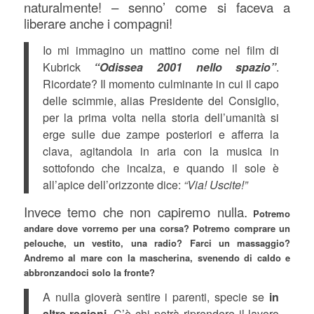
naturalmente! – senno’ come si faceva a
liberare anche i compagni!
Io mi immagino un mattino come nel film di
Kubrick
“Odissea 2001 nello spazio”
.
Ricordate? Il momento culminante in cui il capo
delle scimmie, alias Presidente del Consiglio,
per la prima volta nella storia dell’umanità si
erge sulle due zampe posteriori e afferra la
clava, agitandola in aria con la musica in
sottofondo che incalza, e quando il sole è
all’apice dell’orizzonte dice:
“Via! Uscite!”
Invece temo che non capiremo nulla.
Potremo
andare dove vorremo per una corsa? Potremo comprare un
pelouche, un vestito, una radio? Farci un massaggio?
Andremo al mare con la mascherina, svenendo di caldo e
abbronzandoci solo la fronte?
A nulla gioverà sentire i parenti, specie se
in
altre regioni.
C’è chi potrà riprendere il lavoro