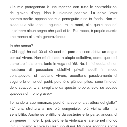
«La mia protagonista è una ragazza con tutte le contraddizioni
dei giovani d’oggi. Non è un’eroina positiva. La salva l’aver
operato scelte appassionate e perseguite sino in fondo. Non mi
piace una vita che ti sguscia tra le mani, alla quale non sai
imprimere alcun segno che parli di te. Purtroppo, è proprio questo
che manca alla mia generazione.»
In che senso?
«Chi oggi ha dai 30 ai 40 anni mi pare che non abbia un sogno
per cui vivere. Non mi riferisco a utopie collettive, come quelle di
cambiare il sistema, tanto in voga nel ’68. No. I miei coetanei non
mostrano di possedere obiettivi privati scelti in modo
consapevole, si lasciano vivere, accettano passivamente di
seguire le orme dei padri, perché è più semplice, sono timorosi
dello scacco. E si svegliano da questo torpore, solo se accade
qualcosa di molto grave.»
Tornando al suo romanzo, perché ha scelto la struttura del giallo?
«E’ una struttura a me più congeniale, più vicina alla mia
sensibilità. Anche se è difficile da costruire e fa parte, ancora, di
un genere minore. E poi, perché la violenza è latente nel mondo
in cui viviamo e cova in ciascuno di noi. Mi piace scoprirla anche