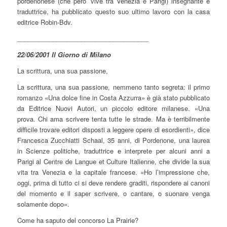
pordenonese (che pero’ vive tra Venezia e Parigi) insegnante e
traduttrice, ha pubblicato questo suo ultimo lavoro con la casa
editrice Robin-Bdv.
_____________________________________
22/06/2001 Il Giorno di Milano
La scrittura, una sua passione,
La scrittura, una sua passione, nemmeno tanto segreta: il primo
romanzo «Una dolce fine in Costa Azzurra» è già stato pubblicato
da Editrice Nuovi Autori, un piccolo editore milanese. «Una
prova. Chi ama scrivere tenta tutte le strade. Ma è terribilmente
difficile trovare editori disposti a leggere opere di esordienti», dice
Francesca Zucchiatti Schaal, 35 anni, di Pordenone, una laurea
in Scienze politiche, traduttrice e interprete per alcuni anni a
Parigi al Centre de Langue et Culture Italienne, che divide la sua
vita tra Venezia e la capitale francese. «Ho l’impressione che,
oggi, prima di tutto ci si deve rendere graditi, rispondere ai canoni
del momento e il saper scrivere, o cantare, o suonare venga
solamente dopo».
Come ha saputo del concorso La Prairie?