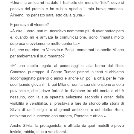
«Una mia amica mi ha dato il trafiletto del mensile “Elle”, dove si
parlava del premio e ho subito spedito il mio breve romanzo.
Almeno, ho pensato sarà letto dalla giuria.»
E pensava di vincere?
«A dire il vero, non mi ricordavo nemmeno più di aver partecipato
e, quando mi è arrivata la comunicazione, sono rimasta molto
sorpresa e ovviamente molto contenta.»
Lei, che ora vive tra Venezia e Parigi, come mai ha scelto Milano
per ambientare il suo romanzo?
«E’ una scelta legata ai personaggi e alla trama del libro.
Conosco, purtroppo, il Centro Tumori perché in tanti ci abbiamo
accompagnato parenti o amici e anche un po’ la città per le mie
scorribande giovanili. E poi Milano, con la sua dimensione ancora
provinciale, direi, dove forte è la divisione tra chi conta e chi è
nessuno, con la sua spietata selezione secondo i criteri della
visibilità e vendibilità, si prestava a fare da sfondo alla storia di
Silvia di umili origini e di grandi ambizioni e del dottor Bern,
emblema del successo con carriera, Porsche e attico.»
Anche Silvia, la protagonista, è attratta da quei modelli e prova
invidia, rabbia, sino a vendicarsi…