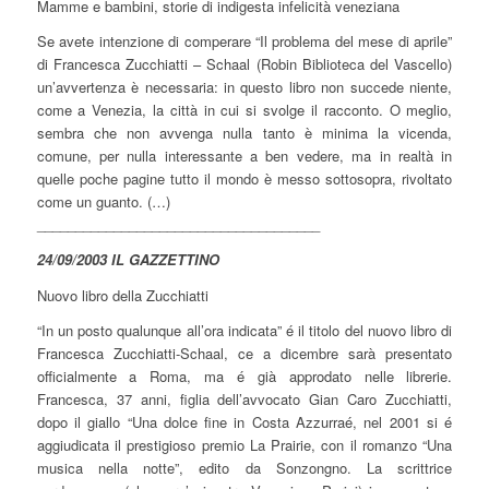
Mamme e bambini, storie di indigesta infelicità veneziana
Se avete intenzione di comperare “Il problema del mese di aprile”
di Francesca Zucchiatti – Schaal (Robin Biblioteca del Vascello)
un’avvertenza è necessaria: in questo libro non succede niente,
come a Venezia, la città in cui si svolge il racconto. O meglio,
sembra che non avvenga nulla tanto è minima la vicenda,
comune, per nulla interessante a ben vedere, ma in realtà in
quelle poche pagine tutto il mondo è messo sottosopra, rivoltato
come un guanto. (…)
_____________________________________
24/09/2003 IL GAZZETTINO
Nuovo libro della Zucchiatti
“In un posto qualunque all’ora indicata” é il titolo del nuovo libro di
Francesca Zucchiatti-Schaal, ce a dicembre sarà presentato
officialmente a Roma, ma é già approdato nelle librerie.
Francesca, 37 anni, figlia dell’avvocato Gian Caro Zucchiatti,
dopo il giallo “Una dolce fine in Costa Azzurraé, nel 2001 si é
aggiudicata il prestigioso premio La Prairie, con il romanzo “Una
musica nella notte”, edito da Sonzongno. La scrittrice