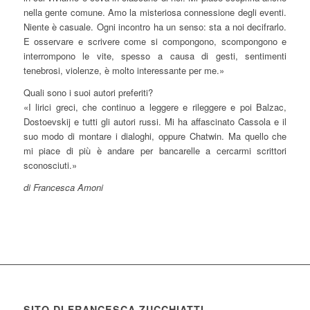
nella gente comune. Amo la misteriosa connessione degli eventi.
Niente è casuale. Ogni incontro ha un senso: sta a noi decifrarlo.
E osservare e scrivere come si compongono, scompongono e
interrompono le vite, spesso a causa di gesti, sentimenti
tenebrosi, violenze, è molto interessante per me.»
Quali sono i suoi autori preferiti?
«I lirici greci, che continuo a leggere e rileggere e poi Balzac,
Dostoevskij e tutti gli autori russi. Mi ha affascinato Cassola e il
suo modo di montare i dialoghi, oppure Chatwin. Ma quello che
mi piace di più è andare per bancarelle a cercarmi scrittori
sconosciuti.»
di Francesca Amoni
SITO DI FRANCESCA ZUCCHIATTI