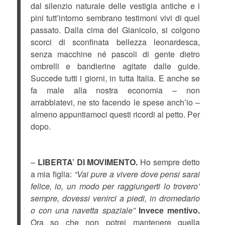
dal silenzio naturale delle vestigia antiche e i
pini tutt’intorno sembrano testimoni vivi di quel
passato. Dalla cima del Gianicolo, si colgono
scorci di sconfinata bellezza leonardesca,
senza macchine né pascoli di gente dietro
ombrelli e bandierine agitate dalle guide.
Succede tutti i giorni, in tutta Italia. E anche se
fa male alla nostra economia – non
arrabbiatevi, ne sto facendo le spese anch’io –
almeno appuntiamoci questi ricordi al petto. Per
dopo.
–
LIBERTA’ DI MOVIMENTO.
Ho sempre detto
a mia figlia:
“Vai pure a vivere dove pensi sarai
felice, io, un modo per raggiungerti lo trovero’
sempre, dovessi venirci a piedi, in dromedario
o con una navetta spaziale”
Invece mentivo.
Ora so che non potrei mantenere quella