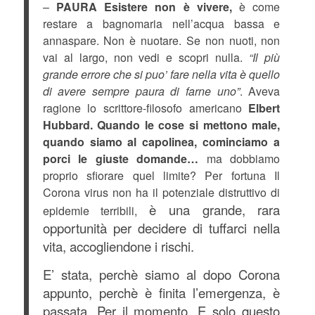
–
PAURA
Esistere non è vivere,
è come
restare a bagnomaria nell’acqua bassa e
annaspare. Non è nuotare. Se non nuoti, non
vai al largo, non vedi e scopri nulla.
“Il più
grande errore che si puo’ fare nella vita è quello
di avere sempre paura di farne uno”
. Aveva
ragione lo scrittore-filosofo americano
Elbert
Hubbard.
Quando le cose si mettono male,
quando siamo al capolinea, cominciamo a
porci le giuste domande…
ma dobbiamo
proprio sfiorare quel limite? Per fortuna Il
Corona virus non ha il potenziale distruttivo di
è una grande, rara
epidemie terribili,
opportunità per decidere di tuffarci nella
vita, accogliendone i rischi.
E’ stata, perchè siamo al dopo Corona
appunto, perchè è finita l’emergenza, è
passata. Per il momento. E solo questo