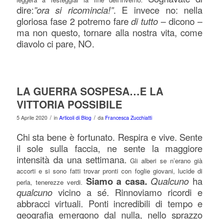
dire:
”ora si ricomincia!”
. E invece no: nella
gloriosa fase 2 potremo fare
di tutto
– dicono –
ma non questo, tornare alla nostra vita, come
diavolo ci pare, NO.
LA GUERRA SOSPESA…E LA
VITTORIA POSSIBILE
/
/
5 Aprile 2020
in
Articoli di Blog
da
Francesca Zucchiatti
Chi sta bene è fortunato. Respira e vive. Sente
il sole sulla faccia, ne sente la maggiore
intensità da una settimana.
Gli alberi se n’erano già
accorti e si sono fatti trovar pronti con foglie giovani, lucide di
Siamo a casa.
Qualcuno
ha
perla, tenerezze verdi.
qualcuno
vicino a sé. Rinnoviamo ricordi e
abbracci virtuali. Ponti incredibili di tempo e
geografia emergono dal nulla, nello sprazzo