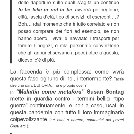
delle riaperture sulle quali s’agita un continuo
to be fake or not to be
: avverrà per regione,
città, fascia d’età, tipo di servizi, di esercenti…?
Boh… (dal momento che è tutto correlato e non
posso comprare dei fiori ad esempio, se non
hanno aperto i vivai e riavviato i trasporti per
fornire i negozi, è mia personale convinzione
che gli annunci servano a poco) oltre a questo,
dicevo, c’è di più.
La faccenda è più complessa: come vivrà
questa fase ognuno di noi, interiormente?
Facile
dire che sarà EUFORIA, ma è proprio cosi’?
“Malattia come metafora”
Susan Sontag
In
mette in guardia contro i termini bellici “tipo
guerra” continuamente, e non a caso, usati in
questa pandemia con tutto il loro immaginario
colpevolizzante
(
se esci a correre, contamini dei poveri
Cristi etc.
).