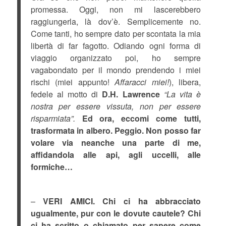
promessa. Oggi, non mi lascerebbero
raggiungerla, là dov’è. Semplicemente no.
Come tanti, ho sempre dato per scontata la mia
libertà di far fagotto. Odiando ogni forma di
viaggio organizzato poi, ho sempre
vagabondato per il mondo prendendo i miei
rischi (miei appunto!
Affaracci miei!
), libera,
fedele al motto di
D.H. Lawrence
“La vita è
nostra per essere vissuta, non per essere
risparmiata”.
Ed ora, eccomi come tutti,
trasformata in albero. Peggio. Non posso far
volare via neanche una parte di me,
affidandola alle api, agli uccelli, alle
formiche…
–
VERI AMICI.
Chi ci ha abbracciato
ugualmente, pur con le dovute cautele? Chi
ci ha scritto o chiamato per sapere come