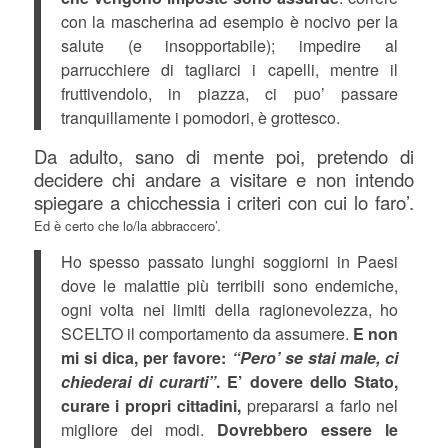
con la mascherina ad esempio è nocivo per la
salute (e insopportabile); impedire al
parrucchiere di tagliarci i capelli, mentre il
fruttivendolo, in piazza, ci puo’ passare
tranquillamente i pomodori, è grottesco.
Da adulto, sano di mente poi, pretendo di
decidere chi andare a visitare e non intendo
spiegare a chicchessia i criteri con cui lo faro’.
Ed è certo che lo/la abbraccero’.
Ho spesso passato lunghi soggiorni in Paesi
dove le malattie più terribili sono endemiche,
ogni volta nei limiti della ragionevolezza, ho
SCELTO il comportamento da assumere.
E non
mi si dica, per favore:
“Pero’ se stai male, ci
chiederai di curarti”
.
E’ dovere dello Stato,
curare i propri cittadini,
prepararsi a farlo nel
migliore dei modi.
Dovrebbero essere le