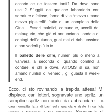
accorto ce ne fossero tanti? Da dove sono
usciti? Sfuggiti da qualche laboratorio con
serrature difettose, forme di vita “mezzo umane
mezzo pipistrelli” frutto di un complotto della
Cina… Esseri malefici, comunque, uccelli del
malaugurio, che già ci annunciano l’ondata di
contagi dell’autunno, guai mai ci riabituassimo
a non vederli più in tv.
Il balletto delle cifre,
numeri più o meno a
vanvera, a seconda di quando cominci a
contare, e chi e dove. All’OMS si sa, non
amano riunirsi di venerdi’, gli guasta il week-
end.
Ecco, ci sto rovinando la trepida attesa! Mi
dispiace, cari lettori, sognavate uno spritz, un
semplice spritz con amici da abbracciare…
la
cara normalità fatta di baci sulla guancia e risate in camicia
Sognavate di
leggera a festeggiar la fine dell’inverno.