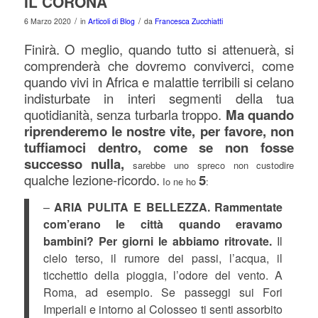
IL CORONA
/
/
6 Marzo 2020
in
Articoli di Blog
da
Francesca Zucchiatti
Finirà. O meglio, quando tutto si attenuerà, si
comprenderà che dovremo conviverci, come
quando vivi in Africa e malattie terribili si celano
indisturbate in interi segmenti della tua
quotidianità, senza turbarla troppo.
Ma quando
riprenderemo le nostre vite, per favore, non
tuffiamoci dentro, come se non fosse
successo nulla,
sarebbe uno spreco non custodire
qualche lezione-ricordo.
5
Io ne ho
:
–
ARIA PULITA E BELLEZZA.
Rammentate
com’erano le città quando eravamo
bambini? Per giorni le abbiamo ritrovate.
Il
cielo terso, il rumore dei passi, l’acqua, il
ticchettio della pioggia, l’odore del vento. A
Roma, ad esempio. Se passeggi sui Fori
Imperiali e intorno al Colosseo ti senti assorbito