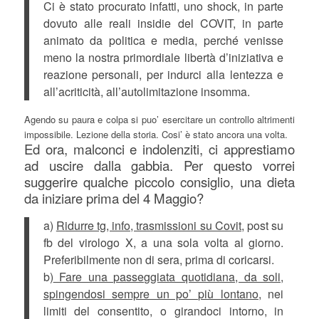
Ci è stato procurato infatti, uno shock, in parte
dovuto alle reali insidie del COVIT, in parte
animato da politica e media, perché venisse
meno la nostra primordiale libertà d’iniziativa e
reazione personali, per indurci alla lentezza e
all’acriticità, all’autolimitazione insomma.
Agendo su paura e colpa si puo’ esercitare un controllo altrimenti
impossibile. Lezione della storia. Cosi’ è stato ancora una volta.
Ed ora, malconci e indolenziti, ci apprestiamo
ad uscire dalla gabbia. Per questo vorrei
suggerire qualche piccolo consiglio, una dieta
da iniziare prima del 4 Maggio?
a)
Ridurre tg, info, trasmissioni su Covit,
post su
fb del virologo X, a una sola volta al giorno.
Preferibilmente non di sera, prima di coricarsi.
b)
Fare una passeggiata quotidiana, da soli,
spingendosi sempre un po’ più lontano,
nei
limiti del consentito, o girandoci intorno, in