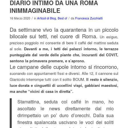
DIARIO INTIMO DA UNA ROMA
INIMMAGINABILE
/
/
16 Marzo 2020
in
Articoli di Blog
,
Best of
da
Francesca Zucchiatti
Da settimane vivo la quarantena in un piccolo
bilocale sui tetti, nel cuore di Roma.
Un esiguo,
prezioso poggiolo mi consente di bere il caffé del mattino seduta
al sole.
Davanti a me, i tetti dei palazzi intorno, le terrazze
punteggiate dal verde delle piante che, incuranti del COVIT,
sentono la primavera premere, e s’aprono.
Le campane delle cupole intorno si rincorrono,
suonando con appuntamenti fissi e diversi. Alle 12, il cannone sul
Gianicolo interrompe tutti con il solito BOUM.
Il resto è silenzio,
luce dorata e cinguettii di uccellini vispi, gabbiani maestosi,
ma anche “vicini di casa in diretta”.
Stamattina, seduta col caffé in mano, ho
ascoltato le news direttamente dal mio
dirimpettaio un po’ duro d’orecchi. Dalla sua
finestra spalancata uscivano le voci dei soliti