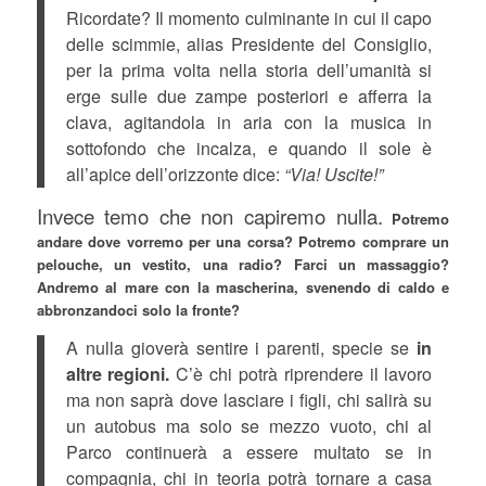
Ricordate? Il momento culminante in cui il capo
delle scimmie, alias Presidente del Consiglio,
per la prima volta nella storia dell’umanità si
erge sulle due zampe posteriori e afferra la
clava, agitandola in aria con la musica in
sottofondo che incalza, e quando il sole è
all’apice dell’orizzonte dice:
“Via! Uscite!”
Invece temo che non capiremo nulla.
Potremo
andare dove vorremo per una corsa? Potremo comprare un
pelouche, un vestito, una radio? Farci un massaggio?
Andremo al mare con la mascherina, svenendo di caldo e
abbronzandoci solo la fronte?
A nulla gioverà sentire i parenti, specie se
in
altre regioni.
C’è chi potrà riprendere il lavoro
ma non saprà dove lasciare i figli, chi salirà su
un autobus ma solo se mezzo vuoto, chi al
Parco continuerà a essere multato se in
compagnia, chi in teoria potrà tornare a casa