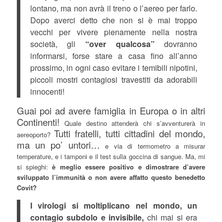
lontano, ma non avrà il treno o l’aereo per farlo.
Dopo averci detto che non si è mai troppo
vecchi per vivere pienamente nella nostra
società, gli
“over qualcosa”
dovranno
informarsi, forse stare a casa fino all’anno
prossimo, in ogni caso evitare i temibili nipotini,
piccoli mostri contagiosi travestiti da adorabili
innocenti!
Guai poi ad avere famiglia in Europa o in altri
Continenti!
Quale destino attenderà chi s’avventurerà in
Tutti fratelli, tutti cittadini del mondo,
aereoporto?
ma un po’ untori…
e via di termometro a misurar
temperature, e i tamponi e il test sulla goccina di sangue. Ma, mi
si spieghi:
è meglio essere positivo e dimostrare d’avere
sviluppato l’immunità o non avere affatto questo benedetto
Covit?
I virologi si moltiplicano nel mondo, un
contagio subdolo e invisibile,
chi mai si era