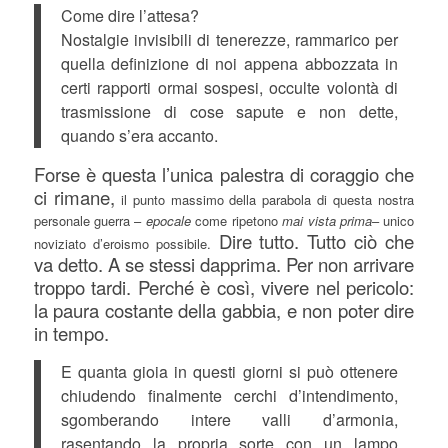
Come dire l’attesa?
Nostalgie invisibili di tenerezze, rammarico per
quella definizione di noi appena abbozzata in
certi rapporti ormai sospesi, occulte volontà di
trasmissione di cose sapute e non dette,
quando s’era accanto.
Forse è questa l’unica palestra di coraggio che
ci rimane,
il punto massimo della parabola di questa nostra
personale guerra –
epocale
come ripetono
mai vista prima
– unico
Dire tutto. Tutto ciò che
noviziato d’eroismo possibile.
va detto. A se stessi dapprima. Per non arrivare
troppo tardi. Perché è così, vivere nel pericolo:
la paura costante della gabbia, e non poter dire
in tempo.
E quanta gioia in questi giorni si può ottenere
chiudendo finalmente cerchi d’intendimento,
sgomberando intere valli d’armonia,
rasentando la propria sorte con un lampo