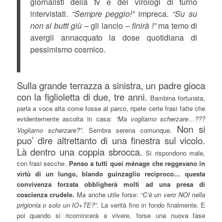
giornalisti della tv e dei virologi di turno
intervistati.
“Sempre peggio!”
impreca.
“Su su
non si butti giù
– gli lancio –
finirà !”
ma temo di
avergli annacquato la dose quotidiana di
pessimismo cosmico.
Sulla grande terrazza a sinistra, un padre gioca
con la figlioletta di due, tre anni.
Bambina fortunata,
parla a voce alta come fosse al parco, ripete certe frasi fatte che
evidentemente ascolta in casa:
“Ma vogliamo scherzare…???
Non si
Vogliamo scherzare?”
. Sembra serena comunque.
puo’ dire altrettanto di una finestra sul vicolo.
Là dentro una coppia sbrocca.
Si rispondono male,
con frasi secche.
Penso a tutti quei ménage che reggevano in
virtù di un lungo, blando guinzaglio reciproco… questa
convivenza forzata obbligherà molti ad una presa di
coscienza crudele.
Ma anche utile forse:
“C’è un vero NOI nella
prigionia o solo un IO+TE?”
. La verità fino in fondo finalmente. E
poi quando si ricomincerà a vivere, forse una nuova fase