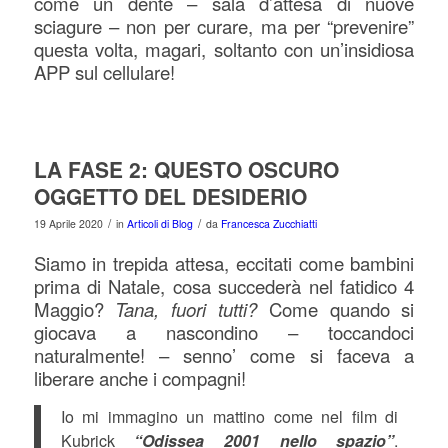
come un dente – sala d’attesa di nuove
sciagure – non per curare, ma per “prevenire”
questa volta, magari, soltanto con un’insidiosa
APP sul cellulare!
LA FASE 2: QUESTO OSCURO
OGGETTO DEL DESIDERIO
/
/
19 Aprile 2020
in
Articoli di Blog
da
Francesca Zucchiatti
Siamo in trepida attesa, eccitati come bambini
prima di Natale, cosa succederà nel fatidico 4
Maggio?
Tana, fuori tutti?
Come quando si
giocava a nascondino – toccandoci
naturalmente! – senno’ come si faceva a
liberare anche i compagni!
Io mi immagino un mattino come nel film di
Kubrick
“Odissea 2001 nello spazio”
.