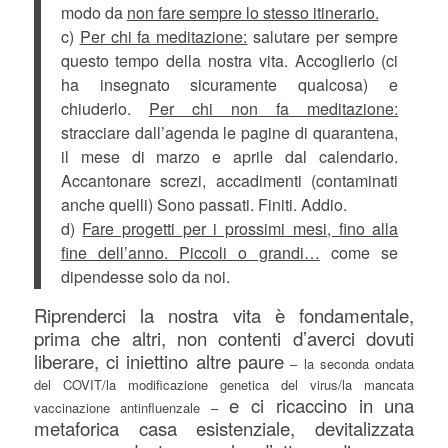
modo da
non fare sempre lo stesso itinerario.
c)
Per chi fa meditazione:
salutare per sempre
questo tempo della nostra vita. Accoglierlo (ci
ha insegnato sicuramente qualcosa) e
chiuderlo.
Per chi non fa meditazione:
stracciare dall’agenda le pagine di quarantena,
il mese di marzo e aprile dal calendario.
Accantonare screzi, accadimenti (contaminati
anche quelli) Sono passati. Finiti. Addio.
d)
Fare progetti per i prossimi mesi, fino alla
fine dell’anno. Piccoli o grandi…
come se
dipendesse solo da noi.
Riprenderci la nostra vita è fondamentale,
prima che altri, non contenti d’averci dovuti
liberare, ci iniettino altre paure
– la seconda ondata
del COVIT/la modificazione genetica del virus/la mancata
e ci ricaccino in una
vaccinazione antinfluenzale –
metaforica casa esistenziale, devitalizzata