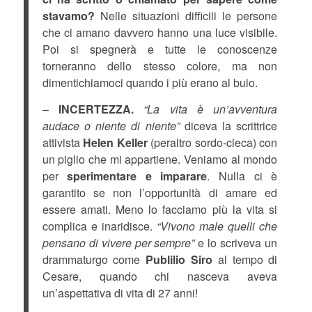
stavamo?
Nelle situazioni difficili le persone
che ci amano davvero hanno una luce visibile.
Poi si spegnerà e tutte le conoscenze
torneranno dello stesso colore, ma non
dimentichiamoci quando i più erano al buio.
–
INCERTEZZA.
“La vita è un’avventura
audace o niente di niente”
diceva la scrittrice
attivista
Helen Keller
(peraltro sordo-cieca) con
un piglio che mi appartiene. Veniamo al mondo
per
sperimentare e imparare
. Nulla ci è
garantito se non l’opportunità di amare ed
essere amati. Meno lo facciamo più la vita si
complica e inaridisce.
“Vivono male quelli che
pensano di vivere per sempre”
e lo scriveva un
drammaturgo come
Publilio Siro
al tempo di
Cesare, quando chi nasceva aveva
un’aspettativa di vita di 27 anni!