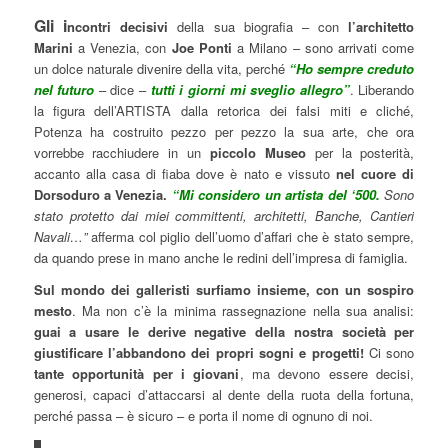
Gli i
ncontri decisivi
della sua biografia – con
l’architetto
Marini
a Venezia, con
Joe Ponti
a Milano – sono arrivati come
un dolce naturale divenire della vita, perché
“Ho sempre creduto
nel futuro
– dice –
tutti i giorni mi sveglio allegro”
. Liberando
la figura dell’ARTISTA dalla retorica dei falsi miti e cliché,
Potenza ha costruito pezzo per pezzo la sua arte, che ora
vorrebbe racchiudere in un
piccolo Museo
per la posterità,
accanto alla casa di fiaba dove è nato e vissuto
nel cuore di
Dorsoduro a Venezia.
“Mi considero un artista del ‘500.
Sono
stato protetto dai miei committenti, architetti, Banche, Cantieri
Navali…”
afferma col piglio dell’uomo d’affari che è stato sempre,
da quando prese in mano anche le redini dell’impresa di famiglia.
Sul mondo dei galleristi surfiamo insieme, con un sospiro
mesto
. Ma non c’è la minima rassegnazione nella sua analisi:
guai a usare le derive negative della nostra società per
giustificare l’abbandono dei propri sogni e progetti!
Ci sono
tante opportunità per i giovani
, ma devono essere decisi,
generosi, capaci d’attaccarsi al dente della ruota della fortuna,
perché passa – è sicuro – e porta il nome di ognuno di noi.