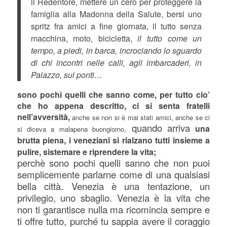
il Redentore, mettere un cero per proteggere la
famiglia alla Madonna della Salute, bersi uno
spritz fra amici a fine giornata, il tutto senza
macchina, moto, bicicletta,
il tutto come un
tempo, a piedi, in barca, incrociando lo sguardo
di chi incontri nelle calli, agli imbarcaderi, in
Palazzo, sui ponti…
sono pochi quelli che sanno come, per tutto cio’
che ho appena descritto, ci si senta fratelli
nell’avversità,
anche se non si è mai stati amici, anche se ci
quando arriva
una
si diceva a malapena buongiorno,
brutta piena, i veneziani si rialzano tutti insieme a
pulire, sistemare e riprendere la vita;
perchè sono pochi quelli sanno che non puoi
semplicemente parlarne come di una qualsiasi
bella città. Venezia è una tentazione, un
privilegio, uno sbaglio. Venezia è la vita che
non ti garantisce nulla ma ricomincia sempre e
ti offre tutto, purché tu sappia avere il coraggio