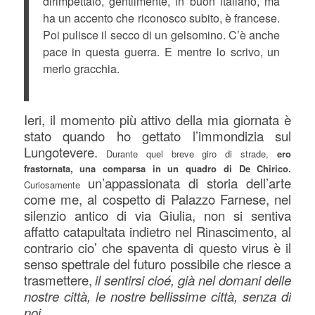
dirimpettaio, gentilmente, in buon italiano, ma
ha un accento che riconosco subito, è francese.
Poi pulisce il secco di un gelsomino. C’è anche
pace in questa guerra. E mentre lo scrivo, un
merlo gracchia.
Ieri, il momento più attivo della mia giornata è
stato quando ho gettato l’immondizia sul
Lungotevere.
Durante quel breve giro di strade,
ero
frastornata, una comparsa in un quadro di De Chirico.
un’appassionata di storia dell’arte
Curiosamente
come me, al cospetto di Palazzo Farnese, nel
silenzio antico di via Giulia, non si sentiva
affatto catapultata indietro nel Rinascimento, al
contrario cio’ che spaventa di questo virus è il
senso spettrale del futuro possibile che riesce a
trasmettere,
il sentirsi cioé, già nel domani delle
nostre città, le nostre bellissime città, senza di
noi.