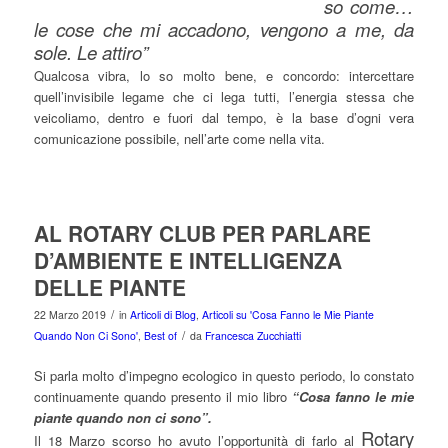
so come…
le cose che mi accadono, vengono a me, da
sole. Le attiro”
Qualcosa vibra, lo so molto bene, e concordo: intercettare
quell’invisibile legame che ci lega tutti, l’energia stessa che
veicoliamo, dentro e fuori dal tempo, è la base d’ogni vera
comunicazione possibile, nell’arte come nella vita.
AL ROTARY CLUB PER PARLARE
D’AMBIENTE E INTELLIGENZA
DELLE PIANTE
/
22 Marzo 2019
in
Articoli di Blog
,
Articoli su 'Cosa Fanno le Mie Piante
/
Quando Non Ci Sono'
,
Best of
da
Francesca Zucchiatti
Si parla molto d’impegno ecologico in questo periodo, lo constato
continuamente quando presento il mio libro
“Cosa fanno le mie
piante quando non ci sono”.
Rotary
Il 18 Marzo scorso ho avuto l’opportunità di farlo al