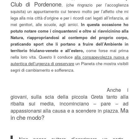
Club di Pordenone
, (che ringrazio per l’accoglienza
squisita) un appuntamento cui tenevo molto per l’affetto che mi
lega alla mia città d’origine e per i ricordi cari legati all’infanzia, ai
mei genitori, alle scuole, agli amici.
In questa occasione ho
potuto notare come i cinquantenni e oltre si riavvicinino alla
Natura, riappropriandosi al contempo del proprio corpo,
praticando sport che li portano a fruire dell’Ambiente in
territorio friulano-veneto e all’estero,
come forse mai prima
nella loro vita. Questo li conduce
alla consapevolezza nuova e
autentica dell’urgenza di preservare
un Pianeta che mostra visibili
segni di cambiamento e sofferenza.
Anche i
giovani, sulla scia della piccola Greta tanto alla
ribalta sui media, incominciano – pare – ad
Ma
appassionarsi alla causa e a scendere in piazza.
in che modo?