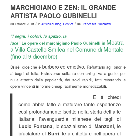
MARCHIGIANO E ZEN: IL GRANDE
ARTISTA PAOLO GUBINELLI
/
/
30 Ottobre 2018
in
Articoli di Blog
,
Best of
da
Francesca Zucchiatti
“I segni, i colori, lo spazio, la
Mostra
luce”
Le opere del marchigiano Paolo Gubinelli in
a Villa Castello Smilea nel Comune di Montale
(fino al 9 dicembre)
burbero ed emotivo
Di sé, dice che è
. Refrattario agli onori e
ai bagni di folla. Estroverso soltanto con chi gli va a genio, per
nulla attratto dalla popolarità, dai soldi rapidi, fatti reiterando le
opere vincenti in forme cheap facilmente monetizzabili.
E ti chiedi
come abbia fatto a maturare tante esperienze
così profondamente iscritte nella storia dell’arte
italiana: l’avanguardia milanese dei tagli di
Lucio Fontana
, lo spazialismo di
Manzoni
, le
bruciature di
Burri
, le architetture nell’opera di