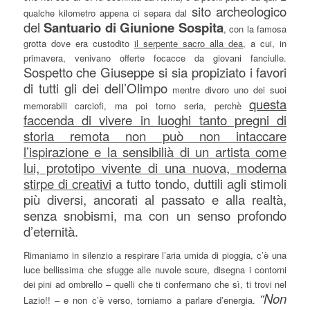
sito archeologico
qualche kilometro appena ci separa dal
del
Santuario di Giunione Sospita
, con la famosa
grotta dove era custodito
il serpente sacro alla dea
, a cui, in
primavera, venivano offerte focacce da giovani fanciulle.
Sospetto che Giuseppe si sia propiziato i favori
di tutti gli dei dell’Olimpo
mentre divoro uno dei suoi
questa
memorabili carciofi, ma poi torno seria, perchè
faccenda di vivere in luoghi tanto pregni di
storia remota non può non intaccare
l’ispirazione e la sensibilià di un artista come
lui, prototipo vivente di una nuova, moderna
stirpe di creativi
a tutto tondo, duttili agli stimoli
più diversi, ancorati al passato e alla realtà,
senza snobismi, ma con un senso profondo
d’eternità.
Rimaniamo in silenzio a respirare l’aria umida di pioggia, c’è una
luce bellissima che sfugge alle nuvole scure, disegna i contorni
dei pini ad ombrello – quelli che ti confermano che sì, ti trovi nel
“Non
Lazio!! – e non c’è verso, torniamo a parlare d’energia.