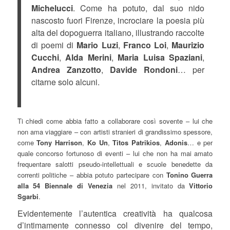
Michelucci
. Come ha potuto, dal suo nido
nascosto fuori Firenze, incrociare la poesia più
alta del dopoguerra italiano, illustrando raccolte
di poemi di
Mario Luzi
,
Franco Loi
,
Maurizio
Cucchi
,
Alda Merini
,
Maria Luisa Spaziani
,
Andrea Zanzotto
,
Davide Rondoni
… per
citarne solo alcuni.
Ti chiedi come abbia fatto a collaborare così sovente – lui che
non ama viaggiare – con artisti stranieri di grandissimo spessore,
come
Tony Harrison
,
Ko Un
,
Titos Patrikios
,
Adonis
… e per
quale concorso fortunoso di eventi – lui che non ha mai amato
frequentare salotti pseudo-intellettuali e scuole benedette da
correnti politiche – abbia potuto partecipare con
Tonino Guerra
alla 54 Biennale di Venezia
nel 2011, invitato da
Vittorio
Sgarbi
.
Evidentemente l’autentica creatività ha qualcosa
d’intimamente connesso col divenire del tempo,