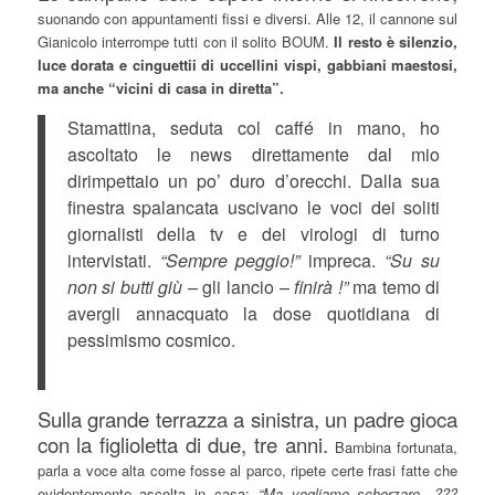
suonando con appuntamenti fissi e diversi. Alle 12, il cannone sul
Gianicolo interrompe tutti con il solito BOUM.
Il resto è silenzio,
luce dorata e cinguettii di uccellini vispi, gabbiani maestosi,
ma anche “vicini di casa in diretta”.
Stamattina, seduta col caffé in mano, ho
ascoltato le news direttamente dal mio
dirimpettaio un po’ duro d’orecchi. Dalla sua
finestra spalancata uscivano le voci dei soliti
giornalisti della tv e dei virologi di turno
intervistati.
“Sempre peggio!”
impreca.
“Su su
non si butti giù
– gli lancio –
finirà !”
ma temo di
avergli annacquato la dose quotidiana di
pessimismo cosmico.
Sulla grande terrazza a sinistra, un padre gioca
con la figlioletta di due, tre anni.
Bambina fortunata,
parla a voce alta come fosse al parco, ripete certe frasi fatte che
evidentemente ascolta in casa:
“Ma vogliamo scherzare…???