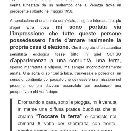
serata funestata da un maltempo che a Venezia trova un
precedente soltanto nel maggio 1958.
A conclusione di una serata conviviale, allegra e interessante, più
mi sono portata via
d’ogni altra cosa
l’impressione che tutte queste persone
possedessero l’arte d’amare realmente la
propria casa d’elezione.
Che il segreto di un’autentica
senso
sensibilità ecologica fosse tutto in quel
d’appartenenza a una comunità, una terra,
spesso maltrattata e vilipesa, ma sempre incondizionatamente
amata. Una sorta di spiritualità laica, trasversale e poliedrica, un
senso di continuità col passato che dev’essere una missione nel
presente, sembra davvero essenziale per assicurare una
prospettiva a chi verrà dopo.
E tornando a casa, sotto la pioggia, mi è venuta
in mente una diffusa pratica buddista che si
“Toccare la terra”
chiama
e consiste nel
chinarsi 6 volte per sfiorararla con fronte,
“per entrare – come dicono –
gambe e mani