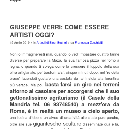
GIUSEPPE VERRI: COME ESSERE
ARTISTI OGGI?
/
/
15 Aprile 2019
in
Articoli di Blog
,
Best of
da
Francesca Zucchiatti
Non lo immagineresti mai, quando lo vedi impastare quattro farine
diverse per preparare la Maza, la sua famosa pizza nel forno a
legna, o quando ti spiega come fa crescere il luppolo della sua
birra artigianale, per trasformarsi, cinque minuti dopo, nel “re della
brace” facendoti gustare una costata da far invidia alla forentina
basta farsi un giro nei terreni
più verace. Ma poi,
attorno al casolare per accorgersi che il suo
gettonatissimo agriturismo (il Casale della
Mandria tel. 06 93748540) a mezz’ora da
Roma, è in realtà un museo a cielo aperto,
una fucina d’idee e un alveo di creatività allo stato puro perchè,
gigantesche sculture
oltre alle sue
disseminate qua e là,