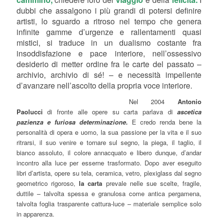
dubbi che assalgono i più grandi di potersi definire
artisti, lo sguardo a ritroso nel tempo che genera
infinite gamme d’urgenze e rallentamenti quasi
mistici, si traduce in un dualismo costante fra
insoddisfazione e pace interiore, nell’ossessivo
desiderio di metter ordine fra le carte del passato –
archivio, archivio di sé! – e necessità impellente
d’avanzare nell’ascolto della propria voce interiore.
Nel 2004
Antonio
Paolucci
di fronte alle opere su carta parlava di
ascetica
pazienza e furiosa determinazione.
E credo renda bene la
personalità di opera e uomo, la sua passione per la vita e il suo
ritrarsi, il suo venire e tornare sul segno, la piega, il taglio, il
bianco assoluto, il colore annacquato e libero dunque, d’andar
incontro alla luce per esserne trasformato. Dopo aver eseguito
libri d’artista, opere su tela, ceramica, vetro, plexiglass dal segno
geometrico rigoroso,
la carta
prevale nelle sue scelte, fragile,
duttile – talvolta spessa e granulosa come antica pergamena,
talvolta foglia trasparente cattura-luce – materiale semplice solo
in apparenza.