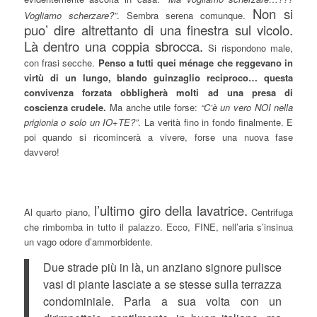
Non si
Vogliamo scherzare?”
. Sembra serena comunque.
puo’ dire altrettanto di una finestra sul vicolo.
Là dentro una coppia sbrocca.
Si rispondono male,
con frasi secche.
Penso a tutti quei ménage che reggevano in
virtù di un lungo, blando guinzaglio reciproco… questa
convivenza forzata obbligherà molti ad una presa di
coscienza crudele.
Ma anche utile forse:
“C’è un vero NOI nella
prigionia o solo un IO+TE?”
. La verità fino in fondo finalmente. E
poi quando si ricomincerà a vivere, forse una nuova fase
davvero!
l’ultimo giro della lavatrice.
Al quarto piano,
Centrifuga
che rimbomba in tutto il palazzo. Ecco, FINE, nell’aria s’insinua
un vago odore d’ammorbidente.
Due strade più in là, un anziano signore pulisce
vasi di piante lasciate a se stesse sulla terrazza
condominiale. Parla a sua volta con un