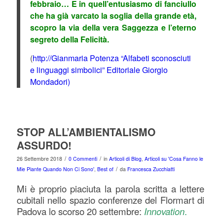
febbraio… E in quell’entusiasmo di fanciullo
che ha già varcato la soglia della grande età,
scopro la via della vera Saggezza e l’eterno
segreto della Felicità.
(
http://Gianmaria Potenza “Alfabeti sconosciuti
e linguaggi simbolici” Editoriale Giorgio
Mondadori)
STOP ALL’AMBIENTALISMO
ASSURDO!
/
/
26 Settembre 2018
0 Commenti
in
Articoli di Blog
,
Articoli su 'Cosa Fanno le
/
Mie Piante Quando Non Ci Sono'
,
Best of
da
Francesca Zucchiatti
Mi è proprio piaciuta la parola scritta a lettere
cubitali nello spazio conferenze del Flormart di
Padova lo scorso 20 settembre:
Innovation
.