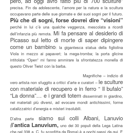
però, ad oggi avrò fatto più di 700 sculture”
precisa. Fin da adolescente, l’amore per la natura e la scultura
occupavano parte delle sue giornate e dei suoi sogni per il futuro.
Più che di sogni, forse dovrei dire “visioni”
perché in lui c’è una qualche veggenza, mescolata a ricordi
Mi fa pensare al desiderio di
dell’infanzia più remota.
Picasso sul letto di morte di saper dipingere
come un bambino
: la gigantesca statua della figliolina
Viola in mezzo ai papaveri; la mega-tromba; la porta glicine
intitolata “Open” mi fanno ammirare la sfrontatezza monella di
questo Oliver Twist con la barba.
Magnifiche – indizio di
le sculture
vero artista non sfuggito a critici d’arte e curatori –
con materiale di recupero e in ferro “ Il bufalo”
“La donna”… e i grandi totem
disseminati in giardino,
nei materiali più diversi, ad evocare mondi antichissimi, forme
catalizzatrici d’energia e misteri insolubili.
siamo sui colli Al
bani, Lanuvio
D’altra parte
l’antica Lanuvium,
(
uno dei 30 populi della Lega Latina
che nel 338 a. C. fu sconfitta da Roma) è a pochi passi da qui. E