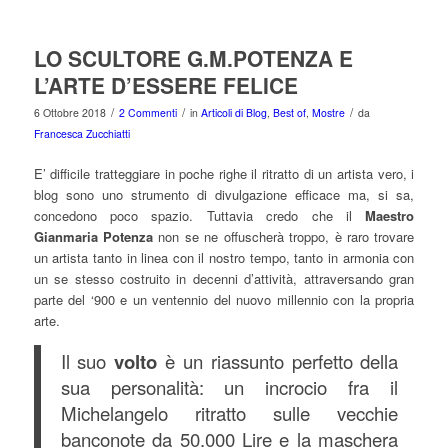
LO SCULTORE G.M.POTENZA E
L’ARTE D’ESSERE FELICE
/
/
/
6 Ottobre 2018
2 Commenti
in
Articoli di Blog
,
Best of
,
Mostre
da
Francesca Zucchiatti
E’ difficile tratteggiare in poche righe il ritratto di un artista vero, i
blog sono uno strumento di divulgazione efficace ma, si sa,
concedono poco spazio. Tuttavia credo che il
Maestro
Gianmaria Potenza
non se ne offuscherà troppo, è raro trovare
un artista tanto in linea con il nostro tempo, tanto in armonia con
un se stesso costruito in decenni d’attività, attraversando gran
parte del ‘900 e un ventennio del nuovo millennio con la propria
arte.
Il suo
volto
è un riassunto perfetto della
sua personalità: un incrocio fra il
Michelangelo ritratto sulle vecchie
banconote da 50.000 Lire e la maschera