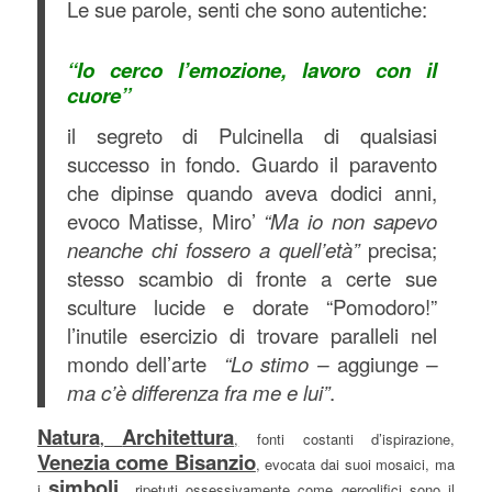
Le sue parole, senti che sono autentiche:
“Io cerco l’emozione, lavoro con il
cuore”
il segreto di Pulcinella di qualsiasi
successo in fondo. Guardo il paravento
che dipinse quando aveva dodici anni,
evoco Matisse, Miro’
“Ma io non sapevo
neanche chi fossero a quell’età”
precisa;
stesso scambio di fronte a certe sue
sculture lucide e dorate “Pomodoro!”
l’inutile esercizio di trovare paralleli nel
mondo dell’arte
“Lo stimo –
aggiunge
–
ma c’è differenza fra me e lui”
.
Natura
Architettura
,
,
fonti costanti d’ispirazione,
Venezia come Bisanzio
,
evocata dai suoi mosaici, ma
simboli
i
ripetuti ossessivamente come geroglifici sono il