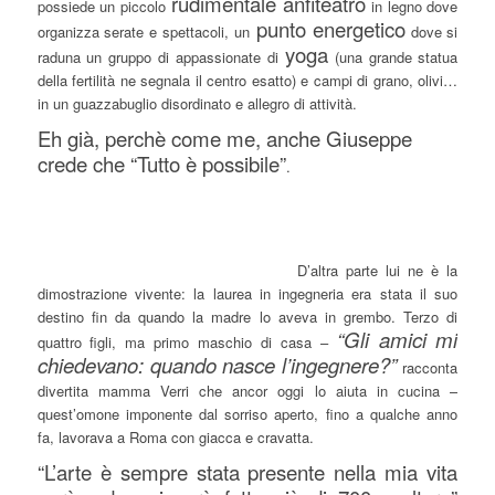
rudimentale anfiteatro
possiede un piccolo
in legno dove
punto energetico
organizza serate e spettacoli, un
dove si
yoga
raduna un gruppo di appassionate di
(una grande statua
della fertilità ne segnala il centro esatto) e campi di grano, olivi…
in un guazzabuglio disordinato e allegro di attività.
Eh già, perchè come me, anche Giuseppe
crede che “Tutto è possibile”
.
D’altra parte lui ne è la
dimostrazione vivente: la laurea in ingegneria era stata il suo
destino fin da quando la madre lo aveva in grembo. Terzo di
“Gli amici mi
quattro figli, ma primo maschio di casa –
chiedevano: quando nasce l’ingegnere?”
racconta
divertita mamma Verri che ancor oggi lo aiuta in cucina –
quest’omone imponente dal sorriso aperto, fino a qualche anno
fa, lavorava a Roma con giacca e cravatta.
“L’arte è sempre stata presente nella mia vita