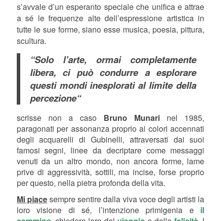
s’avvale d’un esperanto speciale che unifica e attrae
a sé le frequenze alte dell’espressione artistica in
tutte le sue forme, siano esse musica, poesia, pittura,
scultura.
“Solo l’arte, ormai completamente
libera, ci può condurre a esplorare
questi mondi inesplorati al limite della
percezione“
scrisse non a caso
Bruno Munari
nel 1985,
paragonati per assonanza proprio ai colori accennati
degli acquarelli di Gubinelli, attraversati dai suoi
famosi segni, linee da decriptare come messaggi
venuti da un altro mondo, non ancora forme, lame
prive di aggressività, sottili, ma incise, forse proprio
per questo, nella pietra profonda della vita.
Mi piace
sempre sentire dalla viva voce degli artisti la
loro visione di sé, l’intenzione primigenia e
il
cammino,
chiedere loro del
viaggio
e della
felicità.
I