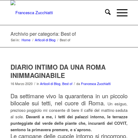
Archivio per categoria: Best of
Sei in:
Home
/
Articoli di Blog
/
Best of
DIARIO INTIMO DA UNA ROMA
INIMMAGINABILE
/
/
16 Marzo 2020
in
Articoli di Blog
,
Best of
da
Francesca Zucchiatti
Da settimane vivo la quarantena in un piccolo
bilocale sui tetti, nel cuore di Roma.
Un esiguo,
prezioso poggiolo mi consente di bere il caffé del mattino seduta
al sole.
Davanti a me, i tetti dei palazzi intorno, le terrazze
punteggiate dal verde delle piante che, incuranti del COVIT,
sentono la primavera premere, e s’aprono.
Le campane delle cupole intorno si rincorrono,