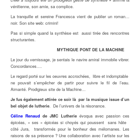
vénitienne, son amie, sa complice.
La tranquille et sereine Francesca vient de publier un roman…
noir. Son site web: crimini!
Pas si simple quand la synthèse est aussi tirée des rencontres
structurantes.
MYTHIQUE PONT DE LA MACHINE
Le jour du vernissage, je sentais le navire amiral immobile vibrer.
Concordances….
Le regard porté sur les oeuvres accrochées, libre et indomptable
ne pouvait s’empêcher de partir pour suivre le fil de l’eau.
Aimanté. Prodigieux site de la Machine…
Je fus également attirée ce soir là par la musique issue d’un
bel objet de lutherie
. De l’univers de la résonance.
Céline Renaud
de JMC Lutherie
évoqua avec passion ces
épicéas, « ses » épicéas si choyés qui poussent sans hâte
côté Jura, transformés pour le bonheur des mélomanes. Les
raisons de sa présence ? Une collaboration avec l’artiste sur les