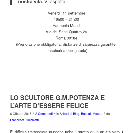
nostra vita.
Vi aspetto…
Venerdi’ 11 settembre
19h00 – 21h00
Harmonia Mundi
Via dei Santi Quattro,26
Roma 00184
(Prenotazione obbligatoria, distanze di sicurezza garantite,
mascherina obbligatoria)
LO SCULTORE G.M.POTENZA E
L’ARTE D’ESSERE FELICE
/
/
/
6 Ottobre 2018
2 Commenti
in
Articoli di Blog
,
Best of
,
Mostre
da
Francesca Zucchiatti
E’ difficile tratteggiare in poche righe il ritratto di un artista vero, i