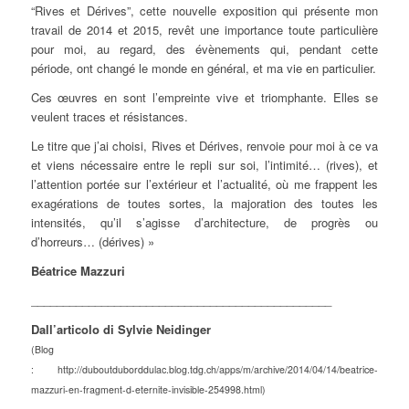
“Rives et Dérives”, cette nouvelle exposition qui présente mon
travail de 2014 et 2015, revêt une importance toute particulière
pour moi, au regard, des évènements qui, pendant cette
période, ont changé le monde en général, et ma vie en particulier.
Ces œuvres en sont l’empreinte vive et triomphante. Elles se
veulent traces et résistances.
Le titre que j’ai choisi, Rives et Dérives, renvoie pour moi à ce va
et viens nécessaire entre le repli sur soi, l’intimité… (rives), et
l’attention portée sur l’extérieur et l’actualité, où me frappent les
exagérations de toutes sortes, la majoration des toutes les
intensités, qu’il s’agisse d’architecture, de progrès ou
d’horreurs… (dérives) »
Béatrice Mazzuri
_______________________________________________
Dall’articolo di Sylvie Neidinger
(Blog
: http://duboutduborddulac.blog.tdg.ch/apps/m/archive/2014/04/14/beatrice-
mazzuri-en-fragment-d-eternite-invisible-254998.html)