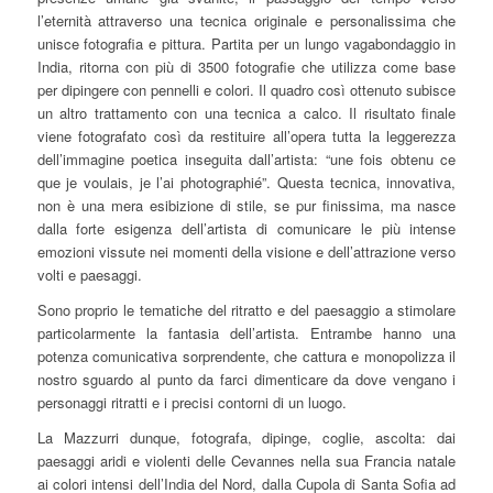
l’eternità attraverso una tecnica originale e personalissima che
unisce fotografia e pittura. Partita per un lungo vagabondaggio in
India, ritorna con più di 3500 fotografie che utilizza come base
per dipingere con pennelli e colori. Il quadro così ottenuto subisce
un altro trattamento con una tecnica a calco. Il risultato finale
viene fotografato così da restituire all’opera tutta la leggerezza
dell’immagine poetica inseguita dall’artista: “une fois obtenu ce
que je voulais, je l’ai photographié”. Questa tecnica, innovativa,
non è una mera esibizione di stile, se pur finissima, ma nasce
dalla forte esigenza dell’artista di comunicare le più intense
emozioni vissute nei momenti della visione e dell’attrazione verso
volti e paesaggi.
Sono proprio le tematiche del ritratto e del paesaggio a stimolare
particolarmente la fantasia dell’artista. Entrambe hanno una
potenza comunicativa sorprendente, che cattura e monopolizza il
nostro sguardo al punto da farci dimenticare da dove vengano i
personaggi ritratti e i precisi contorni di un luogo.
La Mazzurri dunque, fotografa, dipinge, coglie, ascolta: dai
paesaggi aridi e violenti delle Cevannes nella sua Francia natale
ai colori intensi dell’India del Nord, dalla Cupola di Santa Sofia ad