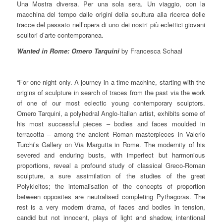
Una Mostra diversa. Per una sola sera. Un viaggio, con la
macchina del tempo dalle origini della scultura alla ricerca delle
tracce del passato nell’opera di uno dei nostri più eclettici giovani
scultori d’arte contemporanea.
Wanted in Rome: Omero Tarquini
by Francesca Schaal
“For one night only. A journey in a time machine, starting with the
origins of sculpture in search of traces from the past via the work
of one of our most eclectic young contemporary sculptors.
Omero Tarquini, a polyhedral Anglo-Italian artist, exhibits some of
his most successful pieces – bodies and faces moulded in
terracotta – among the ancient Roman masterpieces in Valerio
Turchi’s Gallery on Via Margutta in Rome. The modernity of his
severed and enduring busts, with imperfect but harmonious
proportions, reveal a profound study of classical Greco-Roman
sculpture, a sure assimilation of the studies of the great
Polykleitos; the internalisation of the concepts of proportion
between opposites are neutralised completing Pythagoras. The
rest is a very modern drama, of faces and bodies in tension,
candid but not innocent, plays of light and shadow, intentional