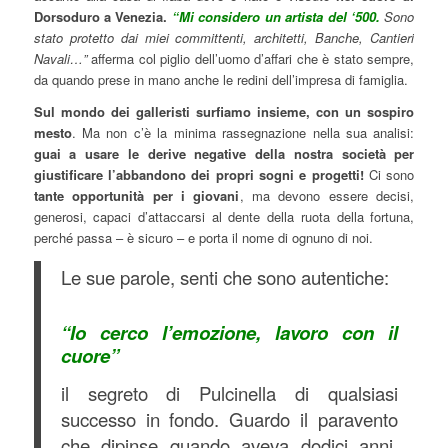
Dorsoduro a Venezia.
“Mi considero un artista del ‘500.
Sono
stato protetto dai miei committenti, architetti, Banche, Cantieri
Navali…”
afferma col piglio dell’uomo d’affari che è stato sempre,
da quando prese in mano anche le redini dell’impresa di famiglia.
Sul mondo dei galleristi surfiamo insieme, con un sospiro
mesto
. Ma non c’è la minima rassegnazione nella sua analisi:
guai a usare le derive negative della nostra società per
giustificare l’abbandono dei propri sogni e progetti!
Ci sono
tante opportunità per i giovani
, ma devono essere decisi,
generosi, capaci d’attaccarsi al dente della ruota della fortuna,
perché passa – è sicuro – e porta il nome di ognuno di noi.
Le sue parole, senti che sono autentiche:
“Io cerco l’emozione, lavoro con il
cuore”
il segreto di Pulcinella di qualsiasi
successo in fondo. Guardo il paravento
che dipinse quando aveva dodici anni,