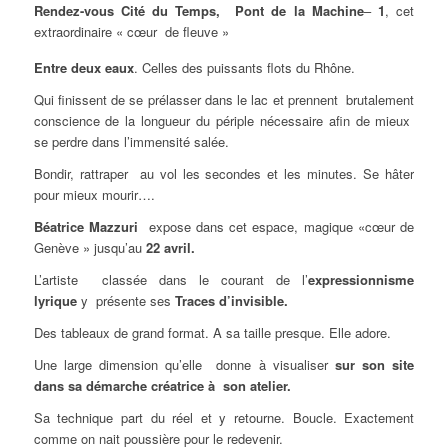
Rendez-vous Cité du Temps, Pont de la Machine
–
1
, cet
extraordinaire « cœur de fleuve »
Entre deux eaux
. Celles des puissants flots du Rhône.
Qui finissent de se prélasser dans le lac et prennent brutalement
conscience de la longueur du périple nécessaire afin de mieux
se perdre dans l’immensité salée.
Bondir, rattraper au vol les secondes et les minutes. Se hâter
pour mieux mourir….
Béatrice Mazzuri
expose dans cet espace, magique «cœur de
Genève » jusqu’au
22 avril.
L’artiste classée dans le courant de l’
e
xpressionnisme
lyrique
y présente ses
Traces d’invisible.
Des tableaux de grand format. A sa taille presque. Elle adore.
Une large dimension qu’elle donne à visualiser
sur son site
dans sa démarche créatrice à son atelier.
Sa technique part du réel et y retourne. Boucle. Exactement
comme on nait poussière pour le redevenir.