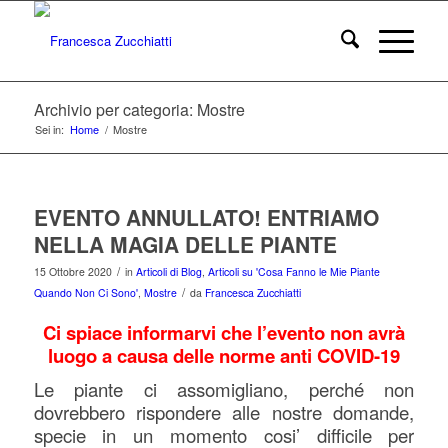
Archivio per categoria: Mostre
Sei in:
Home
/
Mostre
EVENTO ANNULLATO! ENTRIAMO
NELLA MAGIA DELLE PIANTE
/
15 Ottobre 2020
in
Articoli di Blog
,
Articoli su 'Cosa Fanno le Mie Piante
/
Quando Non Ci Sono'
,
Mostre
da
Francesca Zucchiatti
Ci spiace informarvi che l’evento non avrà
luogo a causa delle norme anti COVID-19
Le piante ci assomigliano, perché non
dovrebbero rispondere alle nostre domande,
specie in un momento cosi’ difficile per