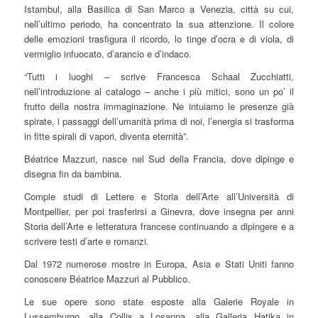
Istambul, alla Basilica di San Marco a Venezia, città su cui,
nell’ultimo periodo, ha concentrato la sua attenzione. Il colore
delle emozioni trasfigura il ricordo, lo tinge d’ocra e di viola, di
vermiglio infuocato, d’arancio e d’indaco.
“Tutti i luoghi – scrive Francesca Schaal Zucchiatti,
nell’introduzione al catalogo – anche i più mitici, sono un po’ il
frutto della nostra immaginazione. Ne intuiamo le presenze già
spirate, i passaggi dell’umanità prima di noi, l’energia si trasforma
in fitte spirali di vapori, diventa eternità”.
Béatrice Mazzuri, nasce nel Sud della Francia, dove dipinge e
disegna fin da bambina.
Compie studi di Lettere e Storia dell’Arte all’Università di
Montpellier, per poi trasferirsi a Ginevra, dove insegna per anni
Storia dell’Arte e letteratura francese continuando a dipingere e a
scrivere testi d’arte e romanzi.
Dal 1972 numerose mostre in Europa, Asia e Stati Uniti fanno
conoscere Béatrice Mazzuri al Pubblico.
Le sue opere sono state esposte alla Galerie Royale in
Lussemburgo, alla Collis a Losanna, alla Galleria Hatika in