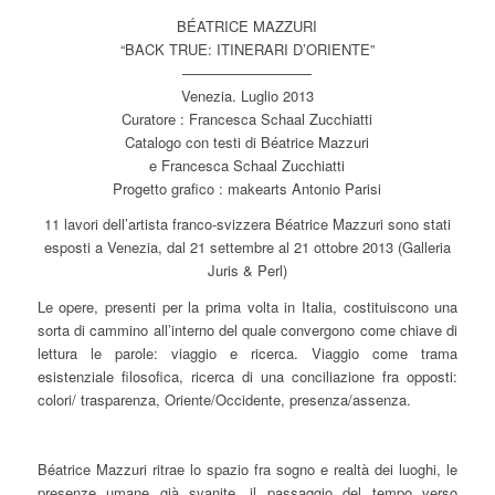
BÉATRICE MAZZURI
“BACK TRUE: ITINERARI D’ORIENTE”
—————————
Venezia. Luglio 2013
Curatore : Francesca Schaal Zucchiatti
Catalogo con testi di Béatrice Mazzuri
e Francesca Schaal Zucchiatti
Progetto grafico : makearts Antonio Parisi
11 lavori dell’artista franco-svizzera Béatrice Mazzuri sono stati
esposti a Venezia, dal 21 settembre al 21 ottobre 2013 (Galleria
Juris & Perl)
Le opere, presenti per la prima volta in Italia, costituiscono una
sorta di cammino all’interno del quale convergono come chiave di
lettura le parole: viaggio e ricerca. Viaggio come trama
esistenziale filosofica, ricerca di una conciliazione fra opposti:
colori/ trasparenza, Oriente/Occidente, presenza/assenza.
Béatrice Mazzuri ritrae lo spazio fra sogno e realtà dei luoghi, le
presenze umane già svanite, il passaggio del tempo verso