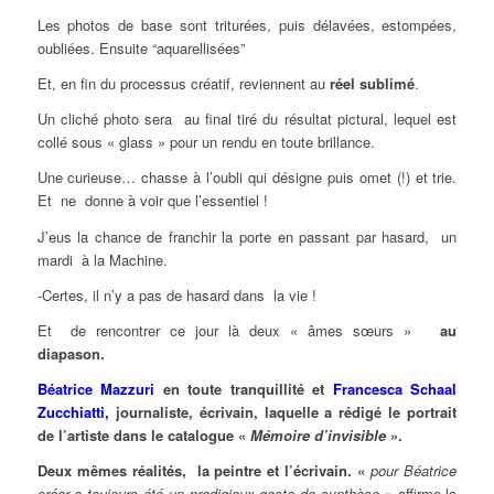
Les photos de base sont triturées, puis délavées, estompées,
oubliées. Ensuite “aquarellisées”
Et, en fin du processus créatif, reviennent au
réel sublimé
.
Un cliché photo sera au final tiré du résultat pictural, lequel est
collé sous « glass » pour un rendu en toute brillance.
Une curieuse… chasse à l’oubli qui désigne puis omet (!) et trie.
Et ne donne à voir que l’essentiel !
J’eus la chance de franchir la porte en passant par hasard, un
mardi à la Machine.
-Certes, il n’y a pas de hasard dans la vie !
Et de rencontrer ce jour là deux « âmes sœurs »
au
diapason.
Béatrice Mazzuri
en toute tranquillité et
Francesca Schaal
Zucchiatti,
journaliste, écrivain, laquelle a rédigé le portrait
de l’artiste dans le catalogue «
Mémoire d’invisible
».
Deux mêmes réalités, la peintre et l’écrivain. «
pour Béatrice
créer a toujours été un prodigieux geste de synthèse
»
affirme la