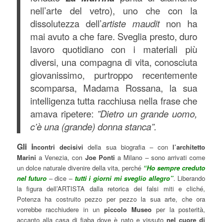
nell’arte del vetro), uno che con la
dissolutezza dell’
artiste maudit
non ha
mai avuto a che fare. Sveglia presto, duro
lavoro quotidiano con i materiali più
diversi, una compagna di vita, conosciuta
giovanissimo, purtroppo recentemente
scomparsa, Madama Rossana, la sua
intelligenza tutta racchiusa nella frase che
amava ripetere:
”Dietro un grande uomo,
c’è una (grande) donna stanca”.
Gli i
ncontri decisivi
della sua biografia – con
l’architetto
Marini
a Venezia, con
Joe Ponti
a Milano – sono arrivati come
un dolce naturale divenire della vita, perché
“Ho sempre creduto
nel futuro
– dice –
tutti i giorni mi sveglio allegro”
. Liberando
la figura dell’ARTISTA dalla retorica dei falsi miti e cliché,
Potenza ha costruito pezzo per pezzo la sua arte, che ora
vorrebbe racchiudere in un
piccolo Museo
per la posterità,
accanto alla casa di fiaba dove è nato e vissuto
nel cuore di