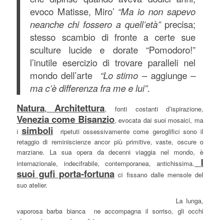
evoco Matisse, Miro’
“Ma io non sapevo
neanche chi fossero a quell’età”
precisa;
stesso scambio di fronte a certe sue
sculture lucide e dorate “Pomodoro!”
l’inutile esercizio di trovare paralleli nel
mondo dell’arte
“Lo stimo –
aggiunge
–
ma c’è differenza fra me e lui”
.
Natura
Architettura
,
,
fonti costanti d’ispirazione,
Venezia come Bisanzio
,
evocata dai suoi mosaici, ma
simboli
i
ripetuti ossessivamente come geroglifici sono il
retaggio di reminiscienze ancor più primitive, vaste, oscure o
marziane. La sua opera da decenni viaggia nel mondo, è
I
internazionale, indecifrabile, contemporanea, antichissima.
suoi gufi porta-fortuna
ci fissano dalle mensole del
suo atelier.
La lunga,
vaporosa barba bianca ne accompagna il sorriso, gli occhi