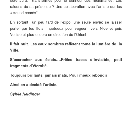
côté Jura, transformés pour le bonheur des mélomanes. Les
raisons de sa présence ? Une collaboration avec l’artiste sur les
« sound boards”..
En sortant un peu tard de l’expo, une seule envie: se laisser
porter par les flots impétueux pour voguer vers Nice et puis
Venise et plus encore en direction de l’Orient.
Il fait nuit. Les eaux sombres reflètent toute la lumière de la
Ville.
S’accrocher aux éclats….Frêles traces d’invisible, petit
fragments d’éternité.
Toujours brillants, jamais mats. Pour mieux rebondir
Ainsi en a décidé l’artiste.
Sylvie Neidinger