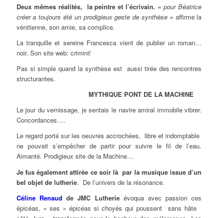
Deux mêmes réalités, la peintre et l’écrivain. «
pour Béatrice
créer a toujours été un prodigieux geste de synthèse
»
affirme la
vénitienne, son amie, sa complice.
La tranquille et sereine Francesca vient de publier un roman…
noir. Son site web: crimini!
Pas si simple quand la synthèse est aussi tirée des rencontres
structurantes.
MYTHIQUE PONT DE LA MACHINE
Le jour du vernissage, je sentais le navire amiral immobile vibrer.
Concordances….
Le regard porté sur les oeuvres accrochées, libre et indomptable
ne pouvait s’empêcher de partir pour suivre le fil de l’eau.
Aimanté. Prodigieux site de la Machine…
Je fus également attirée ce soir là par la musique issue d’un
bel objet de lutherie
. De l’univers de la résonance.
Céline Renaud
de JMC Lutherie
évoqua avec passion ces
épicéas, « ses » épicéas si choyés qui poussent sans hâte