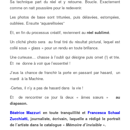
Sa technique part du réel et y retourne. Boucle. Exactement
comme on nait poussière pour le redevenir.
Les photos de base sont triturées, puis délavées, estompées,
oubliées. Ensuite “aquarellisées”
Et, en fin du processus créatif, reviennent au
réel sublimé
.
Un cliché photo sera au final tiré du résultat pictural, lequel est
collé sous « glass » pour un rendu en toute brillance.
Une curieuse… chasse à l’oubli qui désigne puis omet (!) et trie.
Et ne donne à voir que l’essentiel !
J’eus la chance de franchir la porte en passant par hasard, un
mardi à la Machine.
-Certes, il n’y a pas de hasard dans la vie !
Et de rencontrer ce jour là deux « âmes sœurs »
au
diapason.
Béatrice Mazzuri
en toute tranquillité et
Francesca Schaal
Zucchiatti,
journaliste, écrivain, laquelle a rédigé le portrait
de l’artiste dans le catalogue «
Mémoire d’invisible
».