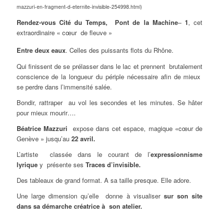
mazzuri-en-fragment-d-eternite-invisible-254998.html)
Rendez-vous Cité du Temps, Pont de la Machine
–
1
, cet
extraordinaire « cœur de fleuve »
Entre deux eaux
. Celles des puissants flots du Rhône.
Qui finissent de se prélasser dans le lac et prennent brutalement
conscience de la longueur du périple nécessaire afin de mieux
se perdre dans l’immensité salée.
Bondir, rattraper au vol les secondes et les minutes. Se hâter
pour mieux mourir….
Béatrice Mazzuri
expose dans cet espace, magique «cœur de
Genève » jusqu’au
22 avril.
L’artiste classée dans le courant de l’
e
xpressionnisme
lyrique
y présente ses
Traces d’invisible.
Des tableaux de grand format. A sa taille presque. Elle adore.
Une large dimension qu’elle donne à visualiser
sur son site
dans sa démarche créatrice à son atelier.