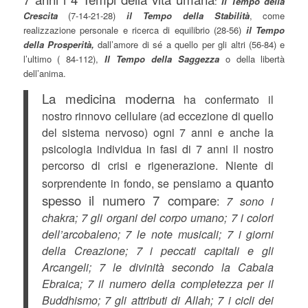
:
Il Tempo della
Crescita
(7-14-21-28)
il Tempo della Stabilità
, come
realizzazione personale e ricerca di equilibrio (28-56)
il Tempo
della Prosperità,
dall’amore di sé a quello per gli altri (56-84) e
l’ultimo ( 84-112),
Il Tempo della Saggezza
o della libertà
dell’anima.
La medicina moderna
ha confermato il
nostro rinnovo cellulare (ad eccezione di quello
del sistema nervoso) ogni 7 anni e anche la
psicologia individua in fasi di 7 anni il nostro
percorso di crisi e rigenerazione. Niente di
quanto
sorprendente in fondo, se pensiamo a
spesso il numero 7 compare
:
7 sono i
chakra; 7 gli organi del corpo umano; 7 i colori
dell’arcobaleno; 7 le note musicali; 7 i giorni
della Creazione; 7 i peccati capitali e gli
Arcangeli; 7 le divinità secondo la Cabala
Ebraica; 7 il numero della completezza per il
Buddhismo; 7 gli attributi di Allah; 7 i cicli dei