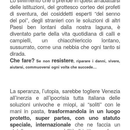
Lo svilimento che ti prende in quest’arrabattarsi
delle istituzioni, del grottesco corteo dei profeti
di sventura, dei cosiddetti esperti “del senno
del poi”, degli stranieri con le soluzioni di altri
Paesi ben lontani dalla nostra laguna, è
diventato parte della vita quotidiana di calli e
campielli, un chiacchiericcio lontano,
sussurrato, come una nebbia che ogni tanto si
dirada.
Che fare?
resistere
Se non
, riparare i danni, vivere,
aiutarsi, commuoversi ogni volta che succede…
La speranza, l’utopia, sarebbe togliere Venezia
all’inerzia e all’ipocrisia tutta italiana delle
soluzioni univoche e miopi, ai “soliti” con le
mani in pasta,
trasformandola in un luogo
protetto, super partes, con uno statuto
speciale, internazionale
che ne faccia un