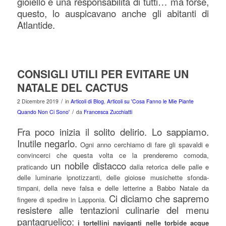
gioiello e una responsabilità di tutti… ma forse,
questo, lo auspicavano anche gli abitanti di
Atlantide.
CONSIGLI UTILI PER EVITARE UN
NATALE DEL CACTUS
/
2 Dicembre 2019
in
Articoli di Blog
,
Articoli su 'Cosa Fanno le Mie Piante
/
Quando Non Ci Sono'
da
Francesca Zucchiatti
Fra poco inizia il solito delirio. Lo sappiamo.
Inutile negarlo.
Ogni anno cerchiamo di fare gli spavaldi e
convincerci che questa volta ce la prenderemo comoda,
un nobile distacco
praticando
dalla retorica delle palle e
delle luminarie ipnotizzanti, delle gioiose musichette sfonda-
timpani, della neve falsa e delle letterine a Babbo Natale da
Ci diciamo che sapremo
fingere di spedire in Lapponia.
resistere alle tentazioni culinarie del menu
pantagruelico:
i tortellini naviganti nelle torbide acque