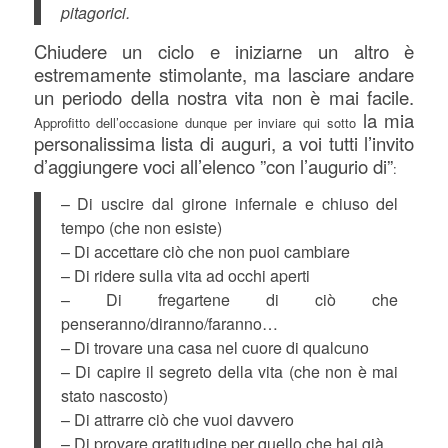
pitagorici.
Chiudere un ciclo e iniziarne un altro è
estremamente stimolante, ma lasciare andare
un periodo della nostra vita non è mai facile.
la mia
Approfitto dell’occasione dunque per inviare qui sotto
personalissima lista di auguri, a voi tutti l’invito
d’aggiungere voci all’elenco ”con l’augurio di”
:
– Di uscire dal girone infernale e chiuso del
tempo (che non esiste)
– Di accettare ciò che non puoi cambiare
– Di ridere sulla vita ad occhi aperti
– Di fregartene di ciò che
penseranno/diranno/faranno…
– Di trovare una casa nel cuore di qualcuno
– Di capire il segreto della vita (che non è mai
stato nascosto)
– Di attrarre ciò che vuoi davvero
– Di provare gratitudine per quello che hai già