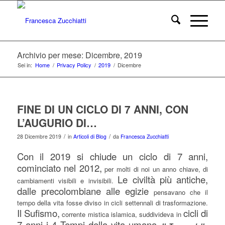
Archivio per mese: Dicembre, 2019
Sei in:
Home
/
Privacy Policy
/
2019
/
Dicembre
FINE DI UN CICLO DI 7 ANNI, CON
L’AUGURIO DI…
/
/
28 Dicembre 2019
in
Articoli di Blog
da
Francesca Zucchiatti
Con il 2019 si chiude un ciclo di 7 anni,
cominciato nel 2012,
per molti di noi un anno chiave, di
Le civiltà più antiche,
cambiamenti visibili e invisibili.
dalle precolombiane alle egizie
pensavano che il
tempo della vita fosse diviso in cicli settennali di trasformazione.
Il Sufismo,
cicli di
corrente mistica islamica, suddivideva in
7 anni i 4 Tempi della vita umana