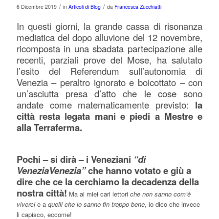
/
/
6 Dicembre 2019
in
Articoli di Blog
da
Francesca Zucchiatti
In questi giorni, la grande cassa di risonanza
mediatica del dopo alluvione del 12 novembre,
ricomposta in una sbadata partecipazione alle
recenti, parziali prove del Mose, ha salutato
l’esito del Referendum sull’autonomia di
Venezia – peraltro ignorato e boicottato – con
un’asciutta presa d’atto che le cose sono
andate come matematicamente previsto:
la
città resta legata mani e piedi a Mestre e
alla Terraferma.
Pochi – si dirà – i Veneziani
“di
VeneziaVenezia”
che hanno votato e giù a
dire che ce la cerchiamo la decadenza della
nostra città!
Ma ai miei cari lettori
che non sanno com’è
viverci
e a
quelli che lo sanno fin troppo bene
, io dico che invece
li capisco, eccome!