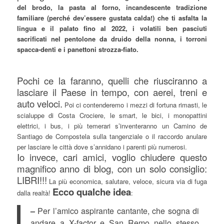
del brodo, la pasta al forno, incandescente tradizione
familiare (perché dev’essere gustata calda!) che ti asfalta la
lingua e il palato fino al 2022, i volatili ben pasciuti
sacrificati nel pentolone da druido della nonna, i torroni
spacca-denti e i panettoni strozza-fiato.
Pochi ce la faranno, quelli che riusciranno a
lasciare il Paese in tempo, con aerei, treni e
auto veloci.
Poi ci contenderemo i mezzi di fortuna rimasti, le
scialuppe di Costa Crociere, le smart, le bici, i monopattini
elettrici, i bus, i più temerari s’inventeranno un Camino de
Santiago de Compostela sulla tangenziale o il raccordo anulare
per lasciare le città dove s’annidano i parenti più numerosi.
Io invece, cari amici, voglio chiudere questo
magnifico anno di blog, con un solo consiglio:
LIBRI!!!
La più economica, salutare, veloce, sicura via di fuga
Ecco qualche idea
dalla realtà!
:
–
Per l’amico aspirante cantante, che sogna di
andare a X-factor e San Remo nello stesso