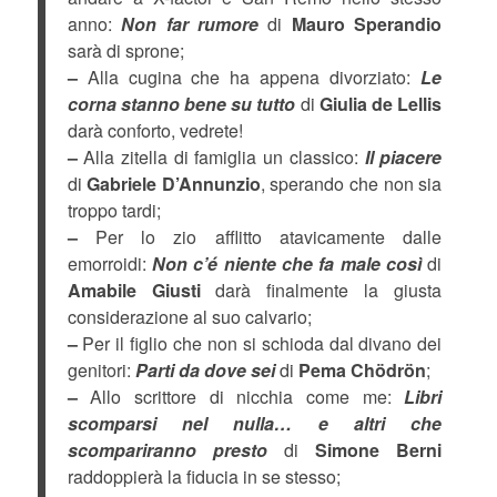
anno:
Non far rumore
di
Mauro Sperandio
sarà di sprone;
–
Alla cugina che ha appena divorziato:
Le
corna stanno bene su tutto
di
Giulia de Lellis
darà conforto, vedrete!
–
Alla zitella di famiglia un classico:
Il piacere
di
Gabriele D’Annunzio
, sperando che non sia
troppo tardi;
–
Per lo zio afflitto atavicamente dalle
emorroidi:
Non c’é niente che fa male così
di
Amabile Giusti
darà finalmente la giusta
considerazione al suo calvario;
–
Per il figlio che non si schioda dal divano dei
genitori:
Parti da dove sei
di
Pema Chödrön
;
–
Allo scrittore di nicchia come me:
Libri
scomparsi nel nulla… e altri che
scompariranno presto
di
Simone Berni
raddoppierà la fiducia in se stesso;