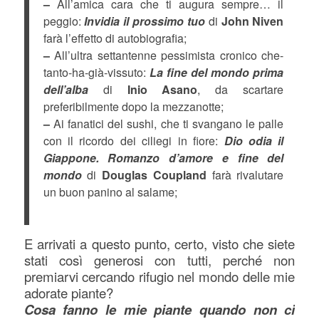
–
All’amica cara che ti augura sempre… il
peggio:
Invidia il prossimo tuo
di
John Niven
farà l’effetto di autobiografia;
–
All’ultra settantenne pessimista cronico che-
tanto-ha-già-vissuto:
La fine del mondo prima
dell’alba
di
Inio Asano
, da scartare
preferibilmente dopo la mezzanotte;
–
Ai fanatici del sushi, che ti svangano le palle
con il ricordo dei ciliegi in fiore:
Dio odia il
Giappone. Romanzo d’amore e fine del
mondo
di
Douglas Coupland
farà rivalutare
un buon panino al salame;
E arrivati a questo punto, certo, visto che siete
stati così generosi con tutti, perché non
premiarvi cercando rifugio nel mondo delle mie
adorate piante?
Cosa fanno le mie piante quando non ci