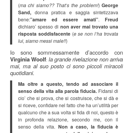
(
ma chi siamo?? That’s the problem!
)
George
Sand,
donna pratica e saggia sintetizzava
bene:
”amare ed essere amati”
.
Freud
dichiaro’ spesso di
non aver mai trovato una
risposta soddisfacente
(
e se non l’ha trovata
lui, siamo messi male!!
)
Io sono sommessamente d’accordo con
Virginia Woolf
la grande rivelazione non arriva
:
mai, ma al suo posto ci sono piccoli miracoli
quotidiani.
Ma oltre a questo, tendo ad associare il
senso della vita alla parola fiducia.
Fidarsi di
cio’ che si prova, che si costruisce, che si dà e
si riceve, confidare nel fatto che ha un’utilità per
qualcuno che a sua volta si fida di noi, questo è
in profonda relazione, secondo me, con il
senso della vita.
Non a caso, la fiducia è