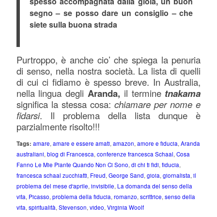
spesso accompagnata dalla gioia, un buon
segno – se posso dare un consiglio – che
siete sulla buona strada
Purtroppo, è anche cio’ che spiega la penuria
di senso, nella nostra società.
La lista di quelli
di cui ci fidiamo è spesso breve. In Australia,
nella lingua degli
Aranda,
il termine
tnakama
significa la stessa cosa:
chiamare per nome e
fidarsi
. Il problema della lista dunque è
parzialmente risolto!!!
Tags:
amare
,
amare e essere amati
,
amazon
,
amore e fiducia
,
Aranda
australiani
,
blog di Francesca
,
conferenze francesca Schaal
,
Cosa
Fanno Le Mie Piante Quando Non Ci Sono
,
di chi ti fidi
,
fiducia
,
francesca schaal zucchiatti
,
Freud
,
George Sand
,
gioia
,
giornalista
,
il
problema del mese d'aprile
,
invisibile
,
La domanda del senso della
vita
,
Picasso
,
problema della fiducia
,
romanzo
,
scrittrice
,
senso della
vita
,
spiritualità
,
Stevenson
,
video
,
Virginia Woolf