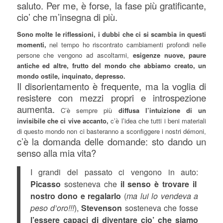
saluto. Per me, è forse, la fase più gratificante,
cio’ che m’insegna di più.
Sono molte le riflessioni, i dubbi che ci si scambia in questi
momenti,
nel tempo ho riscontrato cambiamenti profondi nelle
persone che vengono ad ascoltarmi,
esigenze nuove, paure
antiche ed altre, frutto del mondo che abbiamo creato, un
mondo ostile, inquinato, depresso.
Il disorientamento è frequente, ma la voglia di
resistere con mezzi propri e introspezione
aumenta.
C’è sempre più
diffusa l’intuizione di un
invisibile che ci vive accanto,
c’è l’idea che tutti i beni materiali
di questo mondo non ci basteranno a sconfiggere i nostri démoni,
c’è la domanda delle domande: sto dando un
senso alla mia vita?
I grandi del passato ci vengono in auto:
Picasso
sosteneva che
il senso è trovare il
nostro dono e regalarlo
(
ma lui lo vendeva a
peso d’oro!!!
),
Stevenson
sosteneva che fosse
l’essere capaci di diventare cio’ che siamo