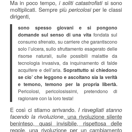
Ma in poco tempo,
i soliti catastrofisti
si sono
moltiplicati. Sempre più
pericolosi
per le classi
dirigenti,
sono spesso giovani e si pongono
domande sul senso di una vita
fondata sul
consumo sfrenato, su carriere che garantiscono
solo l’ulcera, sullo sfruttamento esagerato delle
risorse naturali, sulle possibili malattie da
tecnologia invasiva, da inquinamento di falde
acquifere e dell’aria.
Soprattutto si chiedono
se cio’ che leggono e ascoltano sia la verità
e temono, temono per la propria libertà.
Pericolosi, pericolosissimi, pretendono di
ragionare con la loro testa!
E così ci stiamo arrivando.
I risvegliati stanno
facendo la rivoluzione
,
una rivoluzione silente
beninteso, quasi invisibile, rispettosa delle
regole, una rivoluzione per un cambiamento