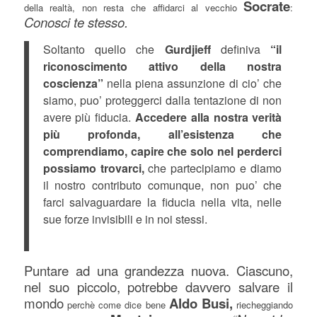
Socrate
della realtà, non resta che affidarci al vecchio
:
Conosci te stesso.
Soltanto quello che
Gurdjieff
definiva
“il
riconoscimento attivo della nostra
coscienza”
nella piena assunzione di cio’ che
siamo, puo’ proteggerci dalla tentazione di non
avere più fiducia.
Accedere alla nostra verità
più profonda, all’esistenza che
comprendiamo, capire che solo nel perderci
possiamo trovarci,
che partecipiamo e diamo
il nostro contributo comunque, non puo’ che
farci salvaguardare la fiducia nella vita, nelle
sue forze invisibili e in noi stessi.
Puntare ad una grandezza nuova. Ciascuno,
nel suo piccolo, potrebbe davvero salvare il
mondo
Aldo Busi,
perchè come dice bene
riecheggiando