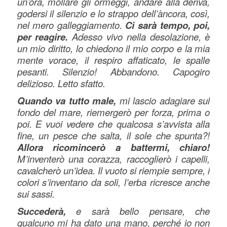
un’ora, mollare gli ormeggi, andare alla deriva,
godersi il silenzio e lo strappo dell’àncora, così,
nel mero galleggiamento.
Ci sarà tempo, poi,
per reagire.
Adesso vivo nella desolazione, è
un mio diritto, lo chiedono il mio corpo e la mia
mente vorace, il respiro affaticato, le spalle
pesanti. Silenzio! Abbandono. Capogiro
delizioso. Letto sfatto.
Quando va tutto male,
mi lascio adagiare sul
fondo del mare, riemergerò per forza, prima o
poi. E vuoi vedere che qualcosa s’avvista alla
fine, un pesce che salta, il sole che spunta?!
Allora ricomincerò a battermi, chiaro!
M’inventerò una corazza, raccoglierò i capelli,
cavalcherò un’idea. Il vuoto si riempie sempre, i
colori s’inventano da soli, l’erba ricresce anche
sui sassi.
Succederà,
e sarà bello pensare, che
qualcuno mi ha dato una mano, perché io non