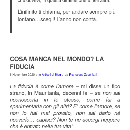
che dovevi, in questa dimensione e nell’altra.
L’inifinito ti chiama, per andare sempre più
lontano…scegli! L’anno non conta.
COSA MANCA NEL MONDO? LA
FIDUCIA
/
/
6 Novembre 2020
in
Articoli di Blog
da
Francesca Zucchiatti
La fiducia è come l’amore
– mi disse un tipo
strano, in Mauritania, decenni fa –
se non sai
riconoscerla in te stesso, come fai a
sperimentarla con gli altri? E’ come l’amore, se
non lo hai mai provato, non sai darlo né
riceverlo… capisci? Non te ne accorgi neppure
che è entrato nella tua vita”