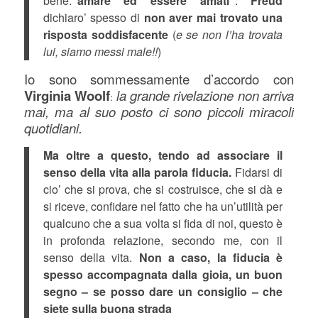
bene:
”amare ed essere amati”
.
Freud
dichiaro’ spesso di
non aver mai trovato una
risposta soddisfacente
(
e se non l’ha trovata
lui, siamo messi male!!
)
Io sono sommessamente d’accordo con
Virginia Woolf
la grande rivelazione non arriva
:
mai, ma al suo posto ci sono piccoli miracoli
quotidiani.
Ma oltre a questo, tendo ad associare il
senso della vita alla parola fiducia.
Fidarsi di
cio’ che si prova, che si costruisce, che si dà e
si riceve, confidare nel fatto che ha un’utilità per
qualcuno che a sua volta si fida di noi, questo è
in profonda relazione, secondo me, con il
senso della vita.
Non a caso, la fiducia è
spesso accompagnata dalla gioia, un buon
segno – se posso dare un consiglio – che
siete sulla buona strada