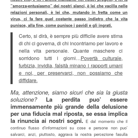
”smorza-entusiasmo” dei nostri slanci, è lei che vacilla nelle
relazioni personali, è lei che, mutando in fretta come un
virus, ci fa fare quel costante passo indietro che la vita
punisce, alla fine, come punisce i pavidi e gli ingrati.
Certo, si dirà, è sempre più difficile avere stima
di chi ci governa, di chi incontriamo per lavoro e
nella vita personale. Quante maschere ci
sorridono tutti i giorni…
Povertà culturale,
furbizia, invidia, falsità minano i rapporti umani
e noi, per preservarci, non possiamo che
diffidare.
Ma, attenzione, siamo sicuri che sia la giusta
soluzione?
La perdita puo’ essere
immensamente più grande della delusione
per una fiducia mal riposta, se essa implica
la rinuncia ai nostri sogni.
E dal momento che il
continuo flusso d’informazioni su cose e persone non puo’
salvarci, anzi, piuttosto, aggrava la nostra percezione fasulla