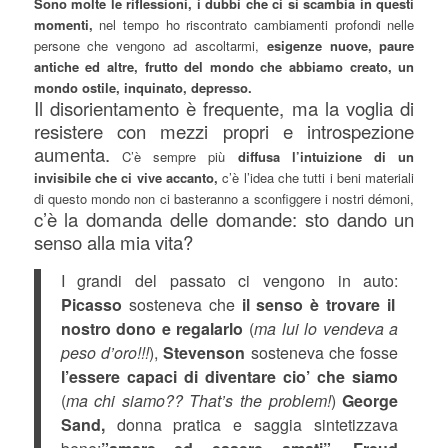
Sono molte le riflessioni, i dubbi che ci si scambia in questi
momenti,
nel tempo ho riscontrato cambiamenti profondi nelle
persone che vengono ad ascoltarmi,
esigenze nuove, paure
antiche ed altre, frutto del mondo che abbiamo creato, un
mondo ostile, inquinato, depresso.
Il disorientamento è frequente, ma la voglia di
resistere con mezzi propri e introspezione
aumenta.
C’è sempre più
diffusa l’intuizione di un
invisibile che ci vive accanto,
c’è l’idea che tutti i beni materiali
di questo mondo non ci basteranno a sconfiggere i nostri démoni,
c’è la domanda delle domande: sto dando un
senso alla mia vita?
I grandi del passato ci vengono in auto:
Picasso
sosteneva che
il senso è trovare il
nostro dono e regalarlo
(
ma lui lo vendeva a
peso d’oro!!!
),
Stevenson
sosteneva che fosse
l’essere capaci di diventare cio’ che siamo
(
ma chi siamo?? That’s the problem!
)
George
Sand,
donna pratica e saggia sintetizzava