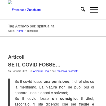
Tag Archivio per: spiritualità
Sei in:
Home
/
spiritualità
Articoli
SE IL COVID FOSSE…
/
/
15 Gennaio 2021
in
Articoli di Blog
da
Francesca Zucchiatti
Se il covid fosse
una punizione
, ti direi che ce
la meritiamo. La Natura non ne puo’ più di
riparare i nostri danni e salvarci;
Se il covid fosse
un consiglio,
ti direi,
ascoltalo, ti sta dicendo che sei fragile e