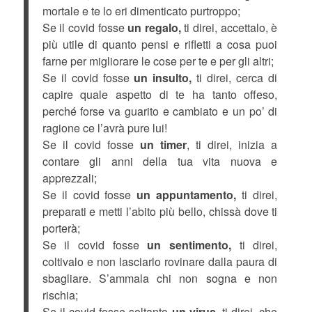
mortale e te lo eri dimenticato purtroppo;
Se il covid fosse
un regalo,
ti direi, accettalo, è
più utile di quanto pensi e rifletti a cosa puoi
farne per migliorare le cose per te e per gli altri;
Se il covid fosse
un insulto,
ti direi, cerca di
capire quale aspetto di te ha tanto offeso,
perché forse va guarito e cambiato e un po’ di
ragione ce l’avrà pure lui!
Se il covid fosse
un timer
, ti direi, inizia a
contare gli anni della tua vita nuova e
apprezzali;
Se il covid fosse
un appuntamento,
ti direi,
preparati e metti l’abito più bello, chissà dove ti
porterà;
Se il covid fosse
un sentimento,
ti direi,
coltivalo e non lasciarlo rovinare dalla paura di
sbagliare. S’ammala chi non sogna e non
rischia;
Se il covid fosse soltanto
un virus,
ti direi, che