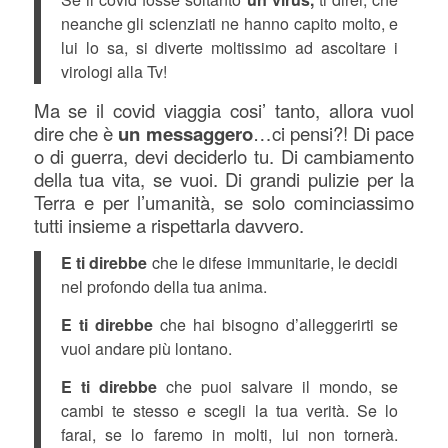
neanche gli scienziati ne hanno capito molto, e
lui lo sa, si diverte moltissimo ad ascoltare i
virologi alla Tv!
Ma se il covid viaggia cosi’ tanto, allora vuol
dire che è
un messaggero
…ci pensi?! Di pace
o di guerra, devi deciderlo tu. Di cambiamento
della tua vita, se vuoi. Di grandi pulizie per la
Terra e per l’umanità, se solo cominciassimo
tutti insieme a rispettarla davvero.
E ti direbbe
che le difese immunitarie, le decidi
nel profondo della tua anima.
E ti direbbe
che hai bisogno d’alleggerirti se
vuoi andare più lontano.
E ti direbbe
che puoi salvare il mondo, se
cambi te stesso e scegli la tua verità. Se lo
farai, se lo faremo in molti, lui non tornerà.