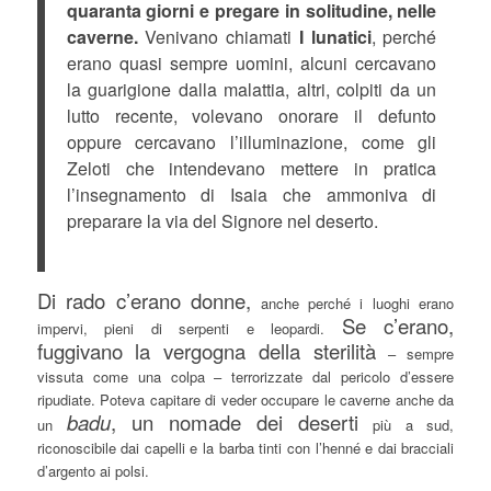
quaranta giorni e pregare in solitudine, nelle
caverne.
Venivano chiamati
I lunatici
, perché
erano quasi sempre uomini, alcuni cercavano
la guarigione dalla malattia, altri, colpiti da un
lutto recente, volevano onorare il defunto
oppure cercavano l’illuminazione, come gli
Zeloti che intendevano mettere in pratica
l’insegnamento di Isaia che ammoniva di
preparare la via del Signore nel deserto.
Di rado c’erano donne,
anche perché i luoghi erano
Se c’erano,
impervi, pieni di serpenti e leopardi.
fuggivano la vergogna della sterilità
– sempre
vissuta come una colpa – terrorizzate dal pericolo d’essere
ripudiate. Poteva capitare di veder occupare le caverne anche da
badu
, un nomade dei deserti
un
più a sud,
riconoscibile dai capelli e la barba tinti con l’henné e dai bracciali
d’argento ai polsi.