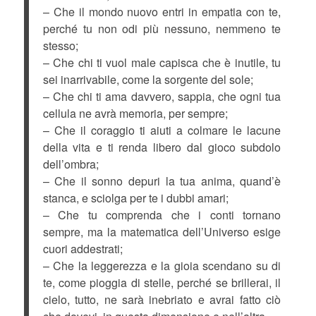
– Che il mondo nuovo entri in empatia con te,
perché tu non odi più nessuno, nemmeno te
stesso;
– Che chi ti vuol male capisca che è inutile, tu
sei inarrivabile, come la sorgente del sole;
– Che chi ti ama davvero, sappia, che ogni tua
cellula ne avrà memoria, per sempre;
– Che il coraggio ti aiuti a colmare le lacune
della vita e ti renda libero dal gioco subdolo
dell’ombra;
– Che il sonno depuri la tua anima, quand’è
stanca, e sciolga per te i dubbi amari;
– Che tu comprenda che i conti tornano
sempre, ma la matematica dell’Universo esige
cuori addestrati;
– Che la leggerezza e la gioia scendano su di
te, come pioggia di stelle, perché se brillerai, il
cielo, tutto, ne sarà inebriato e avrai fatto ciò