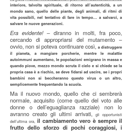
interiore, talvolta spirituale, di ritorno all’autenticità, a un
mondo sano, quello delle piante, degli animali, di ritmi di
vita possibili, nel tentativo di fare in tempo… a salvarci, a
salvare le nuove generazioni.
Era evidente!
– diranno in molti, fra poco,
cercando di appropriarsi del mutamento –
ovvio, non si poteva continuare così,
a distruggere
il pianeta, a mangiare porcherie, mentre le malattie
autoimmuni aumentano, le popolazioni emigrano in massa e
quando piove, mezzo mondo scruta il cielo e si chiede se la
propria casa è a rischio, se deve fidarsi ad uscire, se i propri
bambini non si beccheranno questo virus o un altro,
semplicemente frequentando la scuola.
Ma il nuovo mondo, quello che ci sembrerà
normale, acquisito (come quello del voto alle
donne o dell’eguaglianza razziale) non lo
avranno creato gli ultimi arrivati,
gli opportunisti
il cambiamento vero è sempre il
dell’ultima ora,
frutto dello sforzo di pochi coraggiosi, i