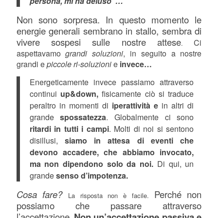
persona, mi ha deluso”…
Non sono sorpresa. In questo momento le
energie generali sembrano in stallo, sembra di
vivere sospesi sulle nostre attese
Ci
.
aspettavamo
grandi soluzioni
, in seguito a nostre
grandi e
piccole ri-soluzioni
e
invece…
Energeticamente invece passiamo attraverso
continui
up&down,
fisicamente ciò si traduce
peraltro in momenti di
iperattività e
in altri di
grande
spossatezza
. Globalmente ci sono
ritardi in tutti i campi
. Molti di noi si sentono
disillusi,
siamo in attesa di eventi che
devono accadere, che abbiamo invocato,
ma non dipendono solo da noi.
Di qui, un
grande
senso d’impotenza.
Cosa fare?
Perché non
La risposta non è facile.
possiamo che passare attraverso
l’accettazione.
Non un’accettazione passiva e