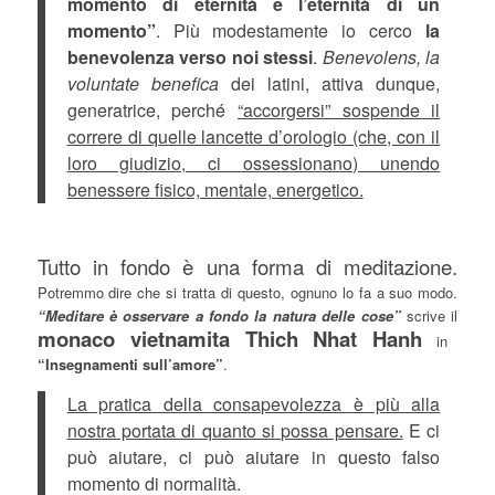
momento di eternità e l’eternità di un
momento”
. Più modestamente io cerco
la
benevolenza verso noi stessi
.
Benevolens, la
voluntate benefica
dei latini, attiva dunque,
generatrice, perché
“accorgersi” sospende il
correre di quelle lancette d’orologio (che, con il
loro giudizio, ci ossessionano) unendo
benessere fisico, mentale, energetico.
Tutto in fondo è una forma di meditazione.
Potremmo dire che si tratta di questo, ognuno lo fa a suo modo.
“Meditare è osservare a fondo la natura delle cose”
scrive il
monaco vietnamita Thich Nhat Hanh
in
“Insegnamenti sull’amore”
.
La pratica della consapevolezza è più alla
nostra portata di quanto si possa pensare.
E ci
può aiutare, ci può aiutare in questo falso
momento di normalità.