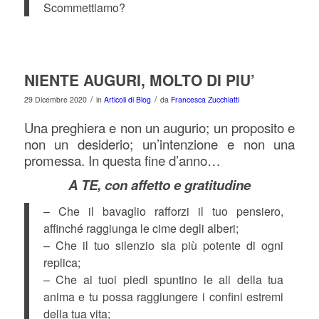
Scommettiamo?
NIENTE AUGURI, MOLTO DI PIU’
/
/
29 Dicembre 2020
in
Articoli di Blog
da
Francesca Zucchiatti
Una preghiera e non un augurio; un proposito e
non un desiderio; un’intenzione e non una
promessa. In questa fine d’anno…
A TE, con affetto e gratitudine
– Che il bavaglio rafforzi il tuo pensiero,
affinché raggiunga le cime degli alberi;
– Che il tuo silenzio sia più potente di ogni
replica;
– Che ai tuoi piedi spuntino le ali della tua
anima e tu possa raggiungere i confini estremi
della tua vita;