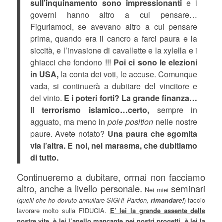
sull’inquinamento sono impressionanti
e i
governi hanno altro a cui pensare…
Figuriamoci, se avevano altro a cui pensare
prima, quando era il cancro a farci paura e la
siccità, e l’invasione di cavallette e la xylella e i
ghiacci che fondono !!!
Poi ci sono le elezioni
in USA,
la conta dei voti, le accuse. Comunque
vada, si continuerà a dubitare del vincitore e
del vinto.
E i poteri forti? La grande finanza…
Il terrorismo islamico…certo,
sempre in
agguato, ma meno in
pole position
nelle nostre
paure. Avete notato?
Una paura che sgomita
via l’altra. E noi, nel marasma, che dubitiamo
di tutto.
Continueremo a dubitare, ormai non facciamo
altro, anche a livello personale.
seminari
Nei miei
(
quelli che ho dovuto annullare SIGH! Pardon,
rimandare!
) faccio
lavorare molto sulla FIDUCIA.
E’ lei la grande assente delle
nostre vite, è lei l’anello mancante nei nostri progetti, è lei la