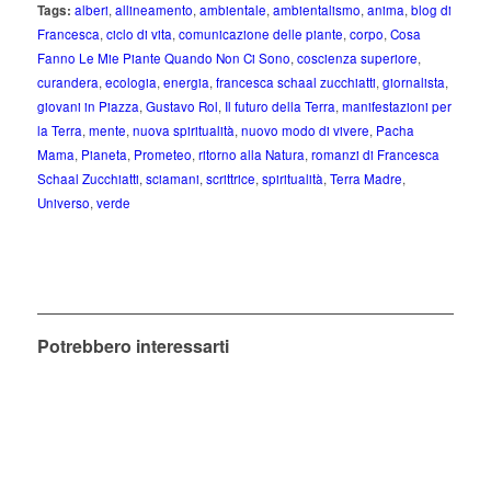
Tags:
alberi
,
allineamento
,
ambientale
,
ambientalismo
,
anima
,
blog di
Francesca
,
ciclo di vita
,
comunicazione delle piante
,
corpo
,
Cosa
Fanno Le Mie Piante Quando Non Ci Sono
,
coscienza superiore
,
curandera
,
ecologia
,
energia
,
francesca schaal zucchiatti
,
giornalista
,
giovani in Piazza
,
Gustavo Rol
,
Il futuro della Terra
,
manifestazioni per
la Terra
,
mente
,
nuova spiritualità
,
nuovo modo di vivere
,
Pacha
Mama
,
Pianeta
,
Prometeo
,
ritorno alla Natura
,
romanzi di Francesca
Schaal Zucchiatti
,
sciamani
,
scrittrice
,
spiritualità
,
Terra Madre
,
Universo
,
verde
Potrebbero interessarti