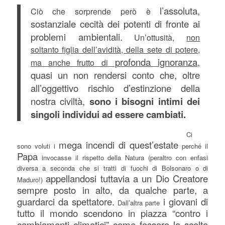
l’assoluta,
Ciò che sorprende però è
sostanziale cecità dei potenti
di fronte ai
problemi ambientali.
Un’ottusità,
non
soltanto figlia dell’avidità, della sete di potere,
profonda ignoranza
,
ma anche frutto di
quasi un non rendersi conto che, oltre
all’oggettivo rischio d’estinzione della
nostra civiltà,
sono i bisogni intimi dei
singoli individui ad essere cambiati.
Ci
mega incendi di quest’estate
sono voluti i
perché il
Papa
invocasse il rispetto della Natura (peraltro con enfasi
diversa a seconda che si tratti di fuochi di Bolsonaro o di
appellandosi tuttavia a un Dio Creatore
Maduro!)
sempre posto in alto, da qualche parte, a
guardarci da spettatore.
i giovani di
Dall’altra parte
tutto il mondo scendono in piazza “contro i
cambiamenti climatici” come fossero la scelta