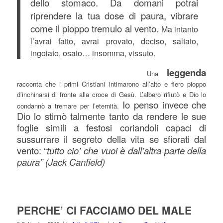
dello stomaco. Da domani potrai
riprendere la tua dose di paura, vibrare
come il pioppo tremulo al vento.
Ma intanto
l’avrai fatto, avrai provato, deciso, saltato,
ingoiato, osato… insomma, vissuto.
leggenda
Una
racconta che i primi Cristiani intimarono all’alto e fiero pioppo
d’inchinarsi di fronte alla croce di Gesù. L’albero rifiutò e Dio lo
Io penso invece che
condannò a tremare per l’eternità.
Dio lo stimò talmente tanto da rendere le sue
foglie simili a festosi coriandoli capaci di
sussurrare il segreto della vita se sfiorati dal
vento: “
tutto cio’ che vuoi è dall’altra parte della
paura” (Jack Canfield)
PERCHE’ CI FACCIAMO DEL MALE