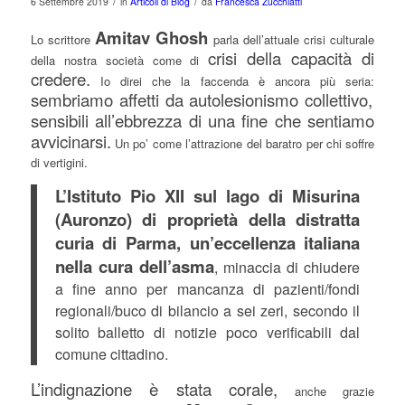
/
/
6 Settembre 2019
in
Articoli di Blog
da
Francesca Zucchiatti
Amitav Ghosh
Lo scrittore
parla dell’attuale crisi culturale
crisi della capacità di
della nostra società come di
credere.
Io direi che la faccenda è ancora più seria:
sembriamo affetti da autolesionismo collettivo,
sensibili all’ebbrezza di una fine che sentiamo
avvicinarsi.
Un po’ come l’attrazione del baratro per chi soffre
di vertigini.
L’Istituto Pio XII sul lago di Misurina
(Auronzo) di proprietà della distratta
curia di Parma, un’eccellenza italiana
nella cura dell’asma
, minaccia di chiudere
a fine anno per mancanza di pazienti/fondi
regionali/buco di bilancio a sei zeri, secondo il
solito balletto di notizie poco verificabili dal
comune cittadino.
L’indignazione è stata corale,
anche grazie