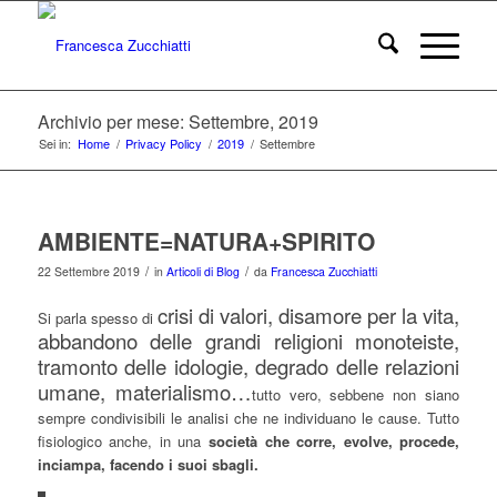
Archivio per mese: Settembre, 2019
Sei in:
Home
/
Privacy Policy
/
2019
/
Settembre
AMBIENTE=NATURA+SPIRITO
/
/
22 Settembre 2019
in
Articoli di Blog
da
Francesca Zucchiatti
crisi di valori, disamore per la vita,
Si parla spesso di
abbandono delle grandi religioni monoteiste,
tramonto delle idologie, degrado delle relazioni
umane, materialismo…
tutto vero, sebbene non siano
sempre condivisibili le analisi che ne individuano le cause. Tutto
fisiologico anche, in una
società che corre, evolve, procede,
inciampa, facendo i suoi sbagli.