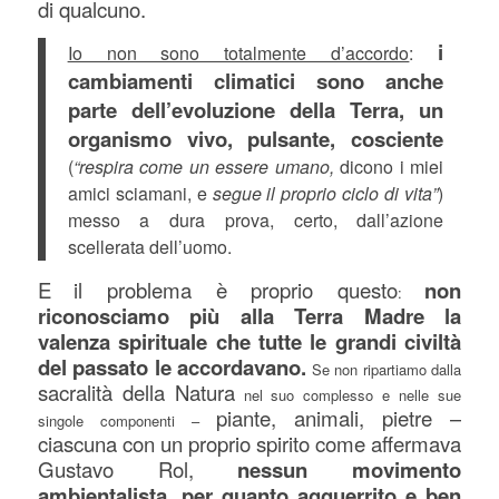
di qualcuno.
i
Io non sono totalmente d’accordo
:
cambiamenti climatici sono anche
parte dell’evoluzione della Terra, un
organismo vivo, pulsante, cosciente
(
“respira come un essere umano,
dicono i miei
amici sciamani, e
segue il proprio ciclo di vita”
)
messo a dura prova, certo, dall’azione
scellerata dell’uomo.
E
il problema è proprio questo
non
:
riconosciamo più alla Terra Madre la
valenza spirituale che tutte le grandi civiltà
del passato le accordavano.
Se non ripartiamo dalla
sacralità della Natura
nel suo complesso e nelle sue
piante, animali, pietre –
singole componenti –
ciascuna con un proprio spirito come affermava
Gustavo Rol,
nessun movimento
ambientalista, per quanto agguerrito e ben