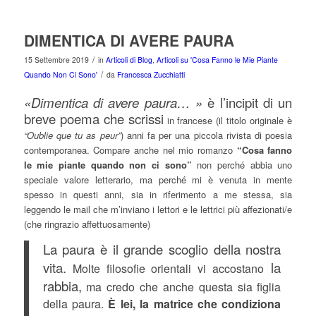
DIMENTICA DI AVERE PAURA
/
15 Settembre 2019
in
Articoli di Blog
,
Articoli su 'Cosa Fanno le Mie Piante
/
Quando Non Ci Sono'
da
Francesca Zucchiatti
«Dimentica di avere paura… »
è l’incipit di un
breve poema che scrissi
in francese (il titolo originale è
“Oublie que tu as peur”
) anni fa per una piccola rivista di poesia
contemporanea. Compare anche nel mio romanzo
“Cosa fanno
le mie piante quando non ci sono”
non perché abbia uno
speciale valore letterario, ma perché mi è venuta in mente
spesso in questi anni, sia in riferimento a me stessa, sia
leggendo le mail che m’inviano i lettori e le lettrici più affezionati/e
(che ringrazio affettuosamente)
La paura è il grande scoglio della nostra
vita.
la
Molte filosofie orientali vi accostano
rabbia,
ma credo che anche questa sia figlia
della paura.
È lei, la matrice che condiziona