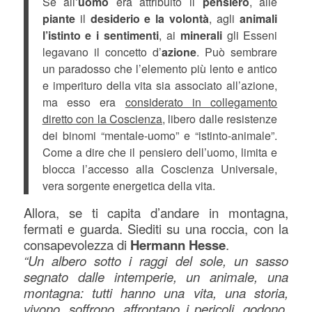
Se all
’uomo
era attribuito il
pensiero
, alle
piante
il
desiderio e la volontà
, agli
animali
l’istinto e i sentimenti
, ai
minerali
gli Esseni
legavano il concetto d’
azione
. Può sembrare
un paradosso che l’elemento più lento e antico
e imperituro della vita sia associato all’azione,
ma esso era
considerato in collegamento
diretto con la Coscienza
, libero dalle resistenze
dei binomi “mentale-uomo” e “istinto-animale”.
Come a dire che il pensiero dell’uomo, limita e
blocca l’accesso alla Coscienza Universale,
vera sorgente energetica della vita.
Allora, se ti capita d’andare in montagna,
fermati e guarda. Siediti su una roccia, con la
consapevolezza di
Hermann Hesse
.
“Un albero sotto i raggi del sole, un sasso
segnato dalle intemperie, un animale, una
montagna: tutti hanno una vita, una storia,
vivono, soffrono, affrontano i pericoli, godono,