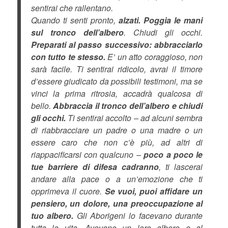
sentirai che rallentano.
Quando ti senti pronto,
alzati. Poggia le mani
sul tronco dell’albero
. Chiudi gli occhi.
Preparati al passo successivo: abbracciarlo
con tutto te stesso.
E’ un atto coraggioso, non
sarà facile. Ti sentirai ridicolo, avrai il timore
d’essere giudicato da possibili testimoni, ma se
vinci la prima ritrosia, accadrà qualcosa di
bello.
Abbraccia il tronco dell’albero e chiudi
gli occhi.
Ti sentirai accolto – ad alcuni sembra
di riabbracciare un padre o una madre o un
essere caro che non c’è più, ad altri di
riappacificarsi con qualcuno –
poco a poco le
tue barriere di difesa cadranno
, ti lascerai
andare alla pace o a un’emozione che ti
opprimeva il cuore.
Se vuoi, puoi affidare un
pensiero, un dolore, una preoccupazione al
tuo albero.
Gli Aborigeni lo facevano durante
tutta la vita. Avevano un loro albero e al