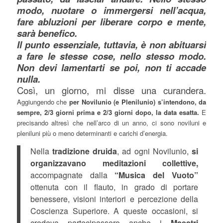
modo, nuotare o immergersi nell’acqua,
fare abluzioni per liberare corpo e mente,
sarà benefico.
Il punto essenziale, tuttavia, è non abituarsi
a fare le stesse cose, nello stesso modo.
Non devi lamentarti se poi, non ti accade
nulla.
Così, un giorno, mi disse una curandera.
Aggiungendo che
per Novilunio (e Plenilunio) s’intendono, da
sempre, 2/3 giorni prima e 2/3 giorni dopo, la data esatta.
E
precisando altresì che nell’arco di un anno, ci sono noviluni e
pleniluni più o meno determinanti e carichi d’energia.
Nella
tradizione druida
, ad ogni Novilunio,
si
organizzavano meditazioni collettive,
accompagnate dalla
“Musica del Vuoto”
ottenuta con il flauto, in grado di portare
benessere, visioni interiori e percezione della
Coscienza Superiore. A queste occasioni, si
credeva partecipassero anche i
Maestri