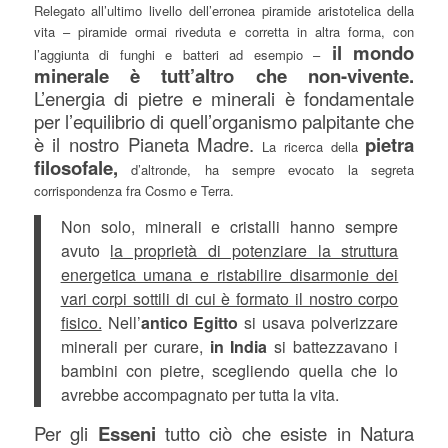
Relegato all’ultimo livello dell’erronea piramide aristotelica della
vita – piramide ormai riveduta e corretta in altra forma, con
il mondo
l’aggiunta di funghi e batteri ad esempio –
minerale è tutt’altro che non-vivente.
L’energia di pietre e minerali è fondamentale
per l’equilibrio di quell’organismo palpitante che
è il nostro Pianeta Madre.
pietra
La ricerca della
filosofale,
d’altronde, ha sempre evocato la segreta
corrispondenza fra Cosmo e Terra.
Non solo, minerali e cristalli hanno sempre
avuto
la proprietà di potenziare la struttura
energetica umana e ristabilire disarmonie dei
vari corpi sottili di cui è formato il nostro corpo
fisico.
Nell’
antico Egitto
si usava polverizzare
minerali per curare,
in India
si battezzavano i
bambini con pietre, scegliendo quella che lo
avrebbe accompagnato per tutta la vita.
Per gli
Esseni
tutto ciò che esiste in Natura