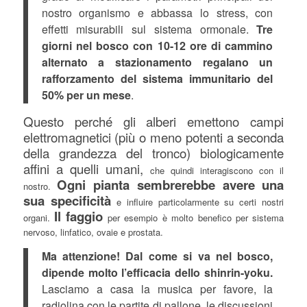
nostro organismo e abbassa lo stress, con
effetti misurabili sul sistema ormonale.
Tre
giorni nel bosco con 10-12 ore di cammino
alternato a stazionamento regalano un
rafforzamento del sistema immunitario del
50% per un mese
.
Questo perché gli alberi emettono campi
elettromagnetici (più o meno potenti a seconda
della grandezza del tronco) biologicamente
affini a quelli umani,
che quindi interagiscono con il
Ogni pianta sembrerebbe avere una
nostro.
sua specificità
e influire particolarmente su certi nostri
Il faggio
organi.
per esempio è molto benefico per sistema
nervoso, linfatico, ovaie e prostata.
Ma attenzione! Dal come si va nel bosco,
dipende molto l’efficacia dello shinrin-yoku.
Lasciamo a casa la musica per favore, la
radiolina con le partite di pallone, le discussioni