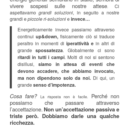
vivere sospesi sulle nostre attese
Ci
.
aspettavamo
grandi soluzioni
, in seguito a nostre
grandi e
piccole ri-soluzioni
e
invece…
Energeticamente invece passiamo attraverso
continui
up&down,
fisicamente ciò si traduce
peraltro in momenti di
iperattività e
in altri di
grande
spossatezza
. Globalmente ci sono
ritardi in tutti i campi
. Molti di noi si sentono
disillusi,
siamo in attesa di eventi che
devono accadere, che abbiamo invocato,
ma non dipendono solo da noi.
Di qui, un
grande
senso d’impotenza.
Cosa fare?
Perché non
La risposta non è facile.
possiamo che passare attraverso
l’accettazione.
Non un’accettazione passiva e
triste però. Dobbiamo darle una qualche
ricchezza.