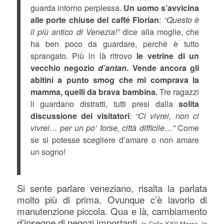
guarda intorno perplessa.
Un uomo s’avvicina
alle porte chiuse del caffé Florian
:
“Questo è
il più antico di Venezia!”
dice alla moglie, che
ha ben poco da guardare, perchè è tutto
sprangato. Più in là ritrovo
le vetrine di un
vecchio negozio
d’antan
. Vende ancora gli
abitini a punto smog che mi comprava la
mamma, quelli da brava bambina.
Tre ragazzi
li guardano distratti, tutti presi dalla
solita
discussione dei visitatori
:
“Ci vivrei, non ci
vivrei… per un po’ forse, città difficile…”
Come
se si potesse scegliere d’amare o non amare
un sogno!
Si sente parlare veneziano, risalta la parlata
molto più di prima. Ovunque c’è lavorio di
manutenzione piccola. Qua e là, cambiamento
d’insegne di negozi importanti
, in Calle XXII Marzo, la