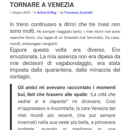
TORNARE A VENEZIA
/
/
1 Giugno 2020
in
Articoli di Blog
da
Francesca Zucchiatti
In treno continuavo a dirmi che tre mesi non
sono molti.
Ho sempre viaggiato tanto, i miei ritorni non sono
neanche ritorni, ma tappe di un itinerario mai terminato, fra case,
mondi,
entourages
cangianti.
Eppure questa volta era diverso. Ero
emozionata. La mia assenza non era dipesa da
mie decisioni di vagabondaggio, era stata
imposta dalla quarantena, dalla minaccia del
contagio.
Gli amici mi avevano raccontato i momenti
bui, lieti che fossero alle spalle
:
“La città che
vedrai si è riaperta!”
mi dicevano. Così
m’apprestavo a rincontrarla, la cara Venezia dei
miei ricordi più recenti, (ma pur sempre
invernali) nella sua veste più bella, a primavera
inoltrata, quando si trasforma in una