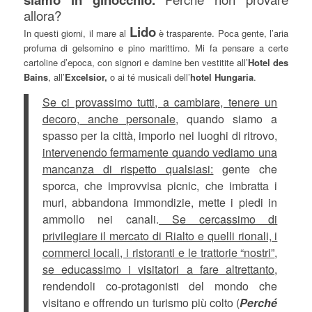
allora?
Lido
In questi giorni, il mare al
è trasparente. Poca gente, l’aria
profuma di gelsomino e pino marittimo. Mi fa pensare a certe
cartoline d’epoca, con signori e damine ben vestitite all’
Hotel des
Bains
, all’
Excelsior,
o ai té musicali dell’
hotel Hungaria
.
Se ci provassimo tutti, a cambiare, tenere un
decoro, anche personale,
quando siamo a
spasso per la città, imporlo nei luoghi di ritrovo,
intervenendo fermamente quando vediamo una
mancanza di rispetto qualsiasi:
gente che
sporca, che improvvisa picnic, che imbratta i
muri, abbandona immondizie, mette i piedi in
ammollo nei canali.
Se cercassimo di
privilegiare il mercato di Rialto e quelli rionali, i
commerci locali, i ristoranti e le trattorie “nostri”
,
se educassimo i visitatori a fare altrettanto,
rendendoli co-protagonisti del mondo che
visitano e offrendo un turismo più colto (
Perché