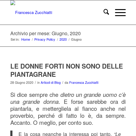
Archivio per mese: Giugno, 2020
Sei in:
Home
/
Privacy Policy
/
2020
/
Giugno
LE DONNE FORTI NON SONO DELLE
PIANTAGRANE
/
/
28 Giugno 2020
in
Articoli di Blog
da
Francesca Zucchiatti
Si dice sempre che
dietro un grande uomo c’è
una grande donna
. E forse sarebbe ora di
piantarla, e mettergliela al fianco anche nel
proverbio, perché di fatto lo è, da sempre.
Accanto. O meglio, per conto suo.
E la cosa neanche la interessa poi tanto.
“Le