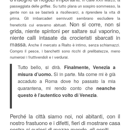
passeggiata delle
griffes
. Su tutto plana un sospiro sommesso, la
gente non sa se basterà a risollevarci, a riprendere la vita di
prima. Gli imbarcaderi semivuoti sembrano escludere la
Non si corre, non si
freneticità cui eravamo abituati.
grida, niente spintoni per saltare sul vaporino,
niente calli intasate da crocieristi sbarcati in
massa.
Anche il mercato a Rialto è intimo, senza schiamazzi.
Compro il pesce, i banchetti sono ricchi di prelibatezze, meno
numerosi i fruttivendoli e i verdurai.
Tutto bello, si dirà.
Finalmente, Venezia a
misura d’uomo.
Sì in parte. Ma come mi è già
accaduto a Roma dove ho passato la mia
quarantena, mi rendo conto che
neanche
questo è l’autentico volto di Venezia
.
Perché la città siamo noi, noi abitanti, con il
nostro frastuono e i difetti, fieri di mostrare casa
nostra ai curiosi di mezzo mondo, gli ospiti.