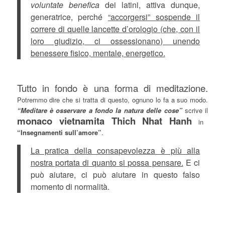
voluntate benefica
dei latini, attiva dunque,
generatrice, perché
“accorgersi” sospende il
correre di quelle lancette d’orologio (che, con il
loro giudizio, ci ossessionano) unendo
benessere fisico, mentale, energetico.
Tutto in fondo è una forma di meditazione.
Potremmo dire che si tratta di questo, ognuno lo fa a suo modo.
“Meditare è osservare a fondo la natura delle cose”
scrive il
monaco vietnamita Thich Nhat Hanh
in
“Insegnamenti sull’amore”
.
La pratica della consapevolezza è più alla
nostra portata di quanto si possa pensare.
E ci
può aiutare, ci può aiutare in questo falso
momento di normalità.