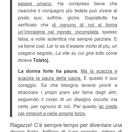
essere umano.
Ha compreso bene che
neanche il compagno più fedele può vivere al
posto suo, soffrire, gioire. Soprattutto ha
verificato che
di ognuno di noi si forma
un’immagine nel mondo, incompleta,
spesso
falsa, a volte autentica ma sempre parziale. E
va bene così. Lei lo sa d’essere molto di più, un
uragano segreto,
La vite su cui gira tutto
come
diceva
Tolstoj.
La donna forte ha paura.
Ma la scaccia e
scaccia la paura della paura.
È questo il suo
coraggio. Sa che bisogna tenersi pronti a
stracciare i propri piani per farne degli altri,
seguendo il corso di un disegno occulto ma
certo, per ognuno di noi. Per questo
lei crede
nei miracoli e nelle proprie forze.
Ragazze! C’è sempre tempo per diventare una
donna forte, brillare di luce propria, ridere di