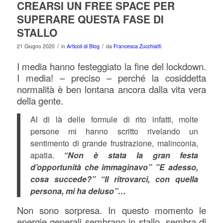
CREARSI UN FREE SPACE PER
SUPERARE QUESTA FASE DI
STALLO
/
/
21 Giugno 2020
in
Articoli di Blog
da
Francesca Zucchiatti
I media hanno festeggiato la fine del lockdown.
I media! – preciso – perché la cosiddetta
normalità è ben lontana ancora dalla vita vera
della gente.
Al di là delle formule di rito infatti, molte
persone mi hanno scritto rivelando un
sentimento di grande frustrazione, malinconia,
apatia.
“Non è stata la gran festa
d’opportunità che immaginavo” ”E adesso,
cosa succede?” “Il ritrovarci, con quella
persona, mi ha deluso”…
Non sono sorpresa. In questo momento le
energie generali sembrano in stallo, sembra di