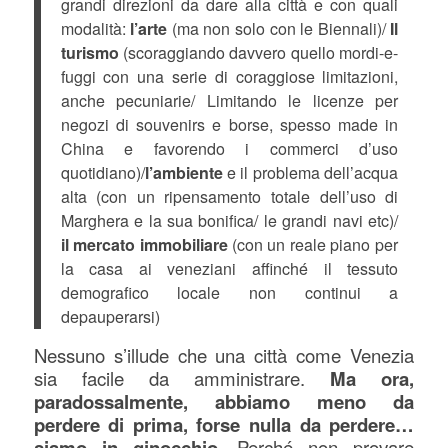
grandi direzioni da dare alla città e con quali
modalità:
l’arte
(ma non solo con le Biennali)/
Il
turismo
(scoraggiando davvero quello mordi-e-
fuggi con una serie di coraggiose limitazioni,
anche pecuniarie/ Limitando le licenze per
negozi di souvenirs e borse, spesso made in
China e favorendo i commerci d’uso
quotidiano)/
l’ambiente
e il problema dell’acqua
alta (con un ripensamento totale dell’uso di
Marghera e la sua bonifica/ le grandi navi etc)/
il mercato immobiliare
(con un reale piano per
la casa ai veneziani affinché il tessuto
demografico locale non continui a
depauperarsi)
Nessuno s’illude che una città come Venezia
sia facile da amministrare.
Ma ora,
paradossalmente, abbiamo meno da
perdere di prima, forse nulla da perdere…
siamo in ginocchio.
Perché non provare