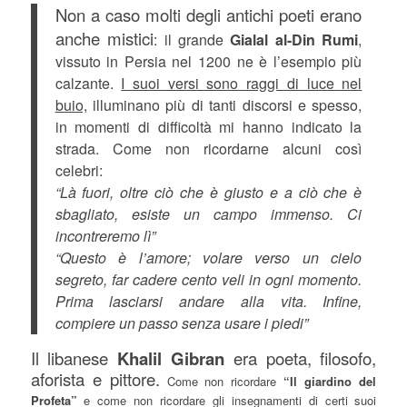
Non a caso molti degli antichi poeti erano
anche mistici
: il grande
Gialal al-Din Rumi
,
vissuto in Persia nel 1200 ne è l’esempio più
calzante.
I suoi versi sono raggi di luce nel
buio,
illuminano più di tanti discorsi e spesso,
in momenti di difficoltà mi hanno indicato la
strada. Come non ricordarne alcuni così
celebri:
“Là fuori, oltre ciò che è giusto e a ciò che è
sbagliato, esiste un campo immenso. Ci
incontreremo lì”
“Questo è l’amore; volare verso un cielo
segreto, far cadere cento veli in ogni momento.
Prima lasciarsi andare alla vita. Infine,
compiere un passo senza usare i piedi”
Il libanese
Khalil Gibran
era poeta, filosofo,
aforista e pittore.
Come non ricordare
“Il giardino del
Profeta”
e come non ricordare gli insegnamenti di certi suoi