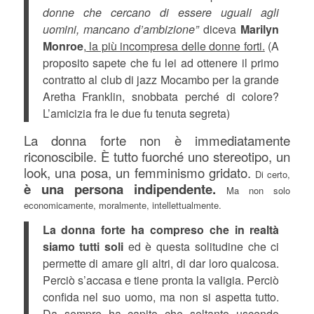
donne che cercano di essere uguali agli
uomini, mancano d’ambizione”
diceva
Marilyn
Monroe
,
la più incompresa delle donne forti.
(A
proposito sapete che fu lei ad ottenere il primo
contratto al club di jazz Mocambo per la grande
Aretha Franklin, snobbata perché di colore?
L’amicizia fra le due fu tenuta segreta)
La donna forte non è immediatamente
riconoscibile. È tutto fuorché uno stereotipo, un
look, una posa, un femminismo gridato.
Di certo,
è una persona indipendente.
Ma non solo
economicamente, moralmente, intellettualmente.
La donna forte ha compreso che in realtà
siamo tutti soli
ed è questa solitudine che ci
permette di amare gli altri, di dar loro qualcosa.
Perciò s’accasa e tiene pronta la valigia. Perciò
confida nel suo uomo, ma non si aspetta tutto.
Da sempre ha capito che soltanto
uscendo