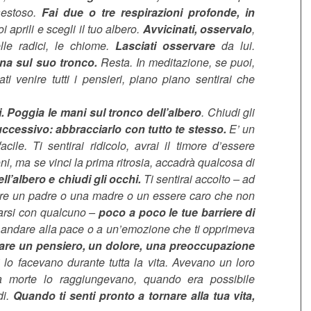
maestoso.
Fai due o tre respirazioni profonde, in
oi aprili e scegli il tuo albero.
Avvicinati, osservalo
,
lle radici, le chiome.
Lasciati osservare
da lui.
ena sul suo tronco.
Resta. In meditazione, se puoi,
ti venire tutti i pensieri, piano piano sentirai che
i. Poggia le mani sul tronco dell’albero
. Chiudi gli
uccessivo: abbracciarlo con tutto te stesso.
E’ un
cile. Ti sentirai ridicolo, avrai il timore d’essere
oni, ma se vinci la prima ritrosia, accadrà qualcosa di
ll’albero e chiudi gli occhi.
Ti sentirai accolto – ad
are un padre o una madre o un essere caro che non
icarsi con qualcuno –
poco a poco le tue barriere di
ai andare alla pace o a un’emozione che ti opprimeva
dare un pensiero, un dolore, una preoccupazione
 lo facevano durante tutta la vita. Avevano un loro
a morte lo raggiungevano, quando era possibile
di.
Quando ti senti pronto a tornare alla tua vita,