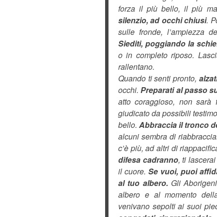
forza il più bello, il più 
silenzio, ad occhi chiusi
. P
sulle fronde, l’ampiezza de
Siediti, poggiando la schi
o in completo riposo. Lascia
rallentano.
Quando ti senti pronto,
alzat
occhi.
Preparati al passo s
atto coraggioso, non sarà fa
giudicato da possibili testim
bello.
Abbraccia il tronco de
alcuni sembra di riabbracci
c’è più, ad altri di riappacif
difesa cadranno
, ti lascer
il cuore.
Se vuoi, puoi affi
al tuo albero.
Gli Aborigeni
albero e al momento dell
venivano sepolti ai suoi pie