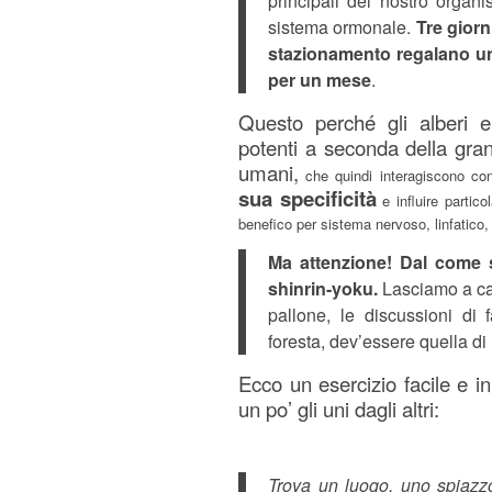
principali del nostro organi
sistema ormonale.
Tre giorn
stazionamento regalano un
per un mese
.
Questo perché gli alberi 
potenti a seconda della gran
umani,
che quindi interagiscono con
sua specificità
e influire partic
benefico per sistema nervoso, linfatico,
Ma attenzione! Dal come s
shinrin-yoku.
Lasciamo a casa
pallone, le discussioni di 
foresta, dev’essere quella di 
Ecco un esercizio facile e in
un po’ gli uni dagli altri:
Trova un luogo, uno spiaz