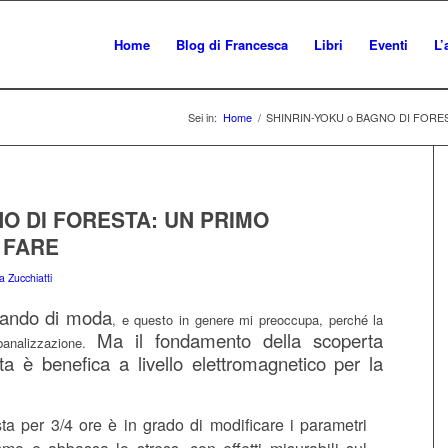
Home
Blog di Francesca
Libri
Eventi
L’
Sei in:
Home
/
SHINRIN-YOKU o BAGNO DI FORES
NO DI FORESTA: UN PRIMO
 FARE
 Zucchiatti
tando di moda
, e questo in genere mi preoccupa, perché la
Ma il fondamento della scoperta
analizzazione.
ta è benefica a livello elettromagnetico per la
ta per 3/4 ore è in grado di modificare i parametri