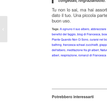
congedati, ringraziandolo.
Tu non lo sai, ma hai assorb
dato il tuo. Una piccola par
buon uso.
MISURINA,LE
DOLOMITI E IL
Tags:
A ognuno il suo albero
,
abbracciare g
PREZZO PAGATO A
benefici del faggio
,
blog di Francesca
,
bos
CHERNOBYL
Piante Quando Non Ci Sono
,
curarsi nel b
bathing
,
francesca schaal zucchiatti
,
giap
dell'albero
,
meditazione fra gli alberi
,
Natu
alberi
,
respirazione
,
romanzi di Francesca 
Potrebbero interessarti