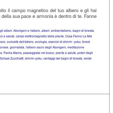
ito il campo magnetico del tuo albero e gli hai
te della sua pace e armonia è dentro di te. Fanne
li alberi
,
Aborigeni e l'albero
,
alberi
,
ambientalismo
,
bagni di foresta
,
co e salute
,
campi elettromagnetici delle piante
,
Cosa Fanno Le Mie
osco
,
curiosità dell'albero
,
ecologia
,
esercizi di shinrin -yoku
,
forest
ponese
,
giornalista
,
l'albero sacro degli Aborigeni
,
meditazione
ra
,
Pacha Mama
,
passeggiata nel bosco
,
piante e salute
,
poteri degli
Schaal Zucchiatti
,
shinrin-yoku
,
vantaggi dei bagni di foresta
,
verde