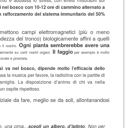
smo e abbassa lo stress, con effetti misurabili sul
i nel bosco con 10-12 ore di cammino alternato a
 rafforzamento del sistema immunitario del 50%
emettono campi elettromagnetici (più o meno
dezza del tronco) biologicamente affini a quelli
Ogni pianta sembrerebbe avere una
 il nostro.
Il faggio
olarmente su certi nostri organi.
per esempio è molto
 ovaie e prostata.
i va nel bosco, dipende molto l’efficacia dello
 la musica per favore, la radiolina con le partite di
famiglia. La disposizione d’animo di chi va nella
un ospite rispettoso.
iziale da fare, meglio se da soli, allontanandosi
zo, una cima…
scegli un albero, d’istinto
. Non per