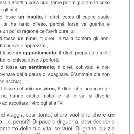
si e rifletti a cosa puoi farne per migliorare le cose
 gli altri;
id fosse
un insulto,
ti direi, cerca di capire quale
i te ha tanto offeso, perché forse va guarito e
 un po’ di ragione ce l’avrà pure lui!
id fosse
un timer
, ti direi, inizia a contare gli anni
vita nuova e apprezzali;
id fosse
un appuntamento,
ti direi, preparati e metti
 bello, chissà dove ti porterà;
vid fosse
un sentimento,
ti direi, coltivalo e non
rovinare dalla paura di sbagliare. S’ammala chi non
n rischia;
id fosse soltanto
un virus,
ti direi, che neanche gli
i ne hanno capito molto, e lui lo sa, si diverte
ad ascoltare i virologi alla Tv!
id viaggia cosi’ tanto, allora vuol dire che è
un
o
…ci pensi?! Di pace o di guerra, devi deciderlo
amento della tua vita, se vuoi. Di grandi pulizie