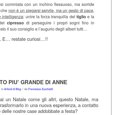
si commiata con un inchino flessuoso, ma sorride
a che
non è un piegarsi servile, ma un gesto di pace,
 intelligenza
: unire la forza tranquilla del
tiglio
e la
 del
cipresso
di perseguire i propri sogni fino in
sto il suo consiglio e l’augurio degli alberi tutti…
. E… restate curiosi…!!
TO PIU’ GRANDE DI ANNE
/
in
Articoli di Blog
da
Francesca Zucchiatti
i un Natale come gli altri, questo Natale, ma
rasformarlo in una nuova esperienza, a contatto
e delle nostre case addobbate a festa?