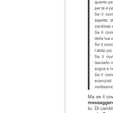
quanto pen
per te e per
Se il cov
aspetto d
cambiato e
Se il cov
della tua 
Se il cov
l’abito più
Se il co
lasciarlo 
sogna e no
Se il cov
scienziat
moltissimo 
Ma se il cov
messagger
tu. Di cambi