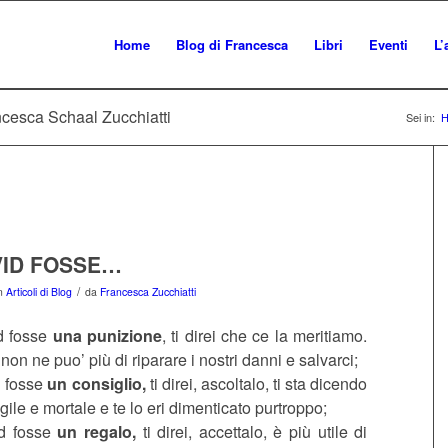
Home
Blog di Francesca
Libri
Eventi
L’
ncesca Schaal Zucchiatti
Sei in:
VID FOSSE…
/
in
Articoli di Blog
da
Francesca Zucchiatti
id fosse
una punizione
, ti direi che ce la meritiamo.
non ne puo’ più di riparare i nostri danni e salvarci;
d fosse
un consiglio,
ti direi, ascoltalo, ti sta dicendo
agile e mortale e te lo eri dimenticato purtroppo;
id fosse
un regalo,
ti direi, accettalo, è più utile di