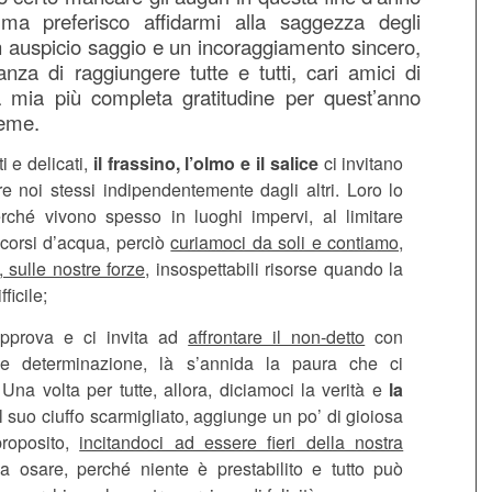
 ma
preferisco affidarmi alla saggezza degli
n auspicio saggio e un incoraggiamento sincero,
nza di raggiungere tutte e tutti, cari amici di
a mia più completa gratitudine per quest’anno
ieme.
ti e delicati,
il
frassino, l’olmo e il salice
ci invitano
re noi stessi indipendentemente dagli altri. Loro lo
rché vivono spesso in luoghi impervi, al limitare
 corsi d’acqua, perciò
curiamoci da soli e contiamo,
 sulle nostre forze,
insospettabili risorse quando la
fficile;
prova e ci invita ad
affrontare il non-detto
con
 e determinazione, là s’annida la paura che ci
 Una volta per tutte, allora, diciamoci la verità e
la
 suo ciuffo scarmigliato, aggiunge un po’ di gioiosa
proposito,
incitandoci ad essere fieri della nostra
 osare, perché niente è prestabilito e tutto può