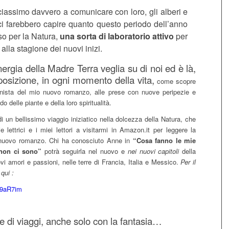
iassimo davvero a comunicare con loro, gli alberi e
ci farebbero capire quanto questo periodo dell’anno
so per la Natura,
una sorta di laboratorio attivo
per
 alla stagione dei nuovi inizi.
energia della Madre Terra veglia su di noi ed è là,
posizione, in ogni momento della vita,
come scopre
onista del mio nuovo romanzo, alle prese con nuove peripezie e
 delle piante e della loro spiritualità.
di un bellissimo viaggio iniziatico nella dolcezza della Natura, che
ie lettrici e i miei lettori a visitarmi in Amazon.it per leggere la
nuovo romanzo. Chi ha conosciuto Anne in
“Cosa fanno le mie
non ci sono”
potrà seguirla nel nuovo e
nei nuovi capitoli
della
vi amori e passioni, nelle terre di Francia, Italia e Messico.
Per il
 qui :
39aR7im
e di viaggi, anche solo con la fantasia…