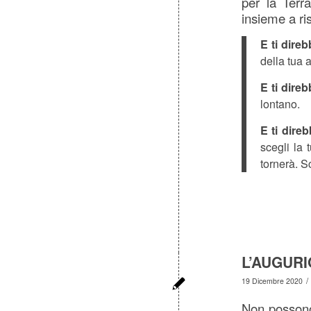
per la Terr
insieme a ri
E ti dire
della tua 
E ti dire
lontano.
E ti dire
scegli la 
tornerà. 
L’AUGURI
/
19 Dicembre 2020
Non possono 