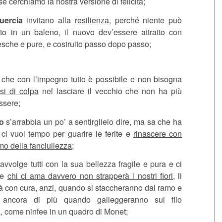
e cerchiamo la nostra versione di felicità;
uercia
invitano alla
resilienza,
perché niente può
tto in un baleno, il nuovo dev’essere attratto con
esche e pure, e costruito passo dopo passo;
che con l’impegno tutto è possibile e
non bisogna
si di colpa
nel lasciare il vecchio che non ha più
ssere;
po
s’arrabbia un po’ a sentirglielo dire, ma sa che ha
ci vuol tempo per guarire le ferite e
rinascere con
mo della fanciullezza
;
avvolge tutti con la sua bellezza fragile e pura e ci
he
chi ci ama davvero non strapperà i nostri fiori
, li
à con cura, anzi, quando si staccheranno dal ramo e
 ancora di più quando galleggeranno sul filo
, come ninfee in un quadro di Monet;