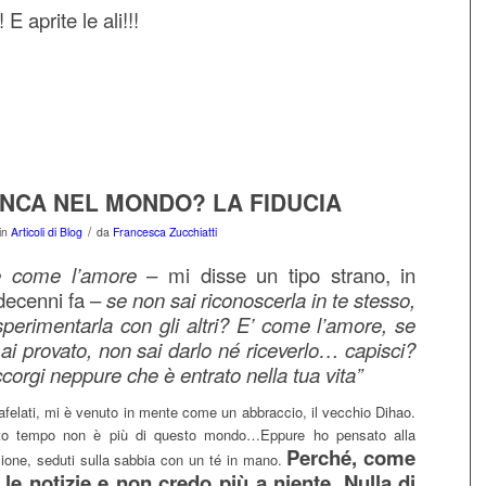
E aprite le ali!!!
NCA NEL MONDO? LA FIDUCIA
/
in
Articoli di Blog
da
Francesca Zucchiatti
è come l’amore
– mi disse un tipo strano, in
decenni fa –
se non sai riconoscerla in te stesso,
perimentarla con gli altri? E’ come l’amore, se
ai provato, non sai darlo né riceverlo… capisci?
corgi neppure che è entrato nella tua vita”
trafelati, mi è venuto in mente come un abbraccio, il vecchio Dihao.
to tempo non è più di questo mondo…Eppure ho pensato alla
Perché, come
ione, seduti sulla sabbia con un té in mano.
 le notizie e non credo più a niente. Nulla di