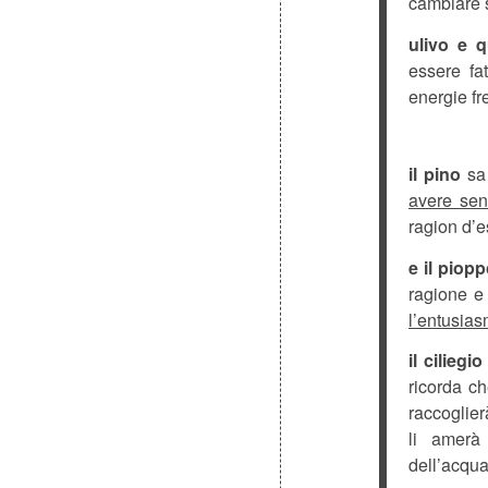
cambiare s
ulivo e q
essere fa
energie fr
il pino
sa 
avere sen
ragion d’e
e il piop
ragione e 
l’entusias
il ciliegio
ricorda c
raccoglier
li amerà
dell’acqua