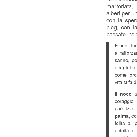
martoriata,
alberi per u
con la spera
blog, con l
passato ins
E così, for
a rafforza
sanno, pe
d’argini e
come loro,
vita si fa di
il noce
ap
coraggio
paralizza.
palma,
col
follia al 
unicità
e a