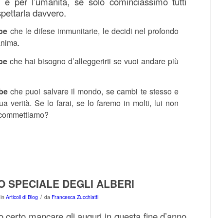
a e per l’umanità, se solo cominciassimo tutti
spettarla davvero.
bbe
che le difese immunitarie, le decidi nel profondo
anima.
bbe
che hai bisogno d’alleggerirti se vuoi andare più
bbe
che puoi salvare il mondo, se cambi te stesso e
tua verità. Se lo farai, se lo faremo in molti, lui non
Scommettiamo?
O SPECIALE DEGLI ALBERI
/
in
Articoli di Blog
da
Francesca Zucchiatti
certo mancare gli auguri in questa fine d’anno