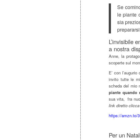
Se cominc
le piante 
sia prezio
prepararsi
L’invisibile 
a nostra dis
Anne, la protag
scoperte sul mondo
E’ con l’augurio 
invito tutte le m
scheda del mio 
piante quando 
sua vita, fra nuo
link diretto clicca
https://amzn.to/
Per un Natal