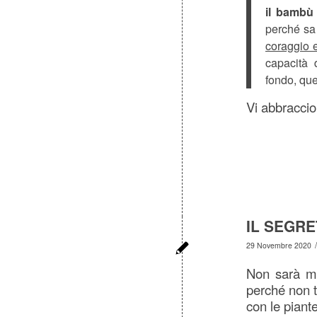
il bambù
perché s
coraggio e
capacità
fondo, que
Vi abbraccio
IL SEGRE
/
29 Novembre 2020
Non sarà ma
perché non t
con le piant