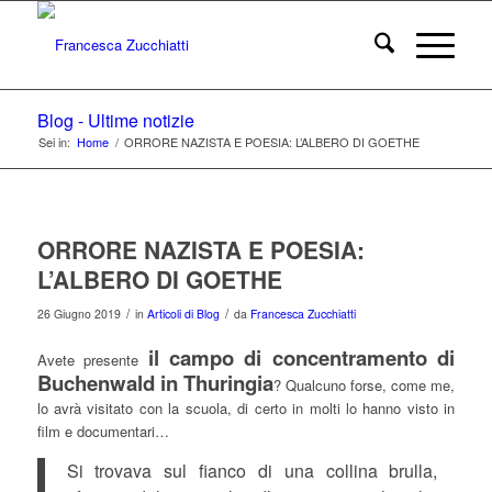
Blog - Ultime notizie
Sei in:
Home
/
ORRORE NAZISTA E POESIA: L’ALBERO DI GOETHE
ORRORE NAZISTA E POESIA:
L’ALBERO DI GOETHE
/
/
26 Giugno 2019
in
Articoli di Blog
da
Francesca Zucchiatti
il campo di concentramento di
Avete presente
Buchenwald in Thuringia
? Qualcuno forse, come me,
lo avrà visitato con la scuola, di certo in molti lo hanno visto in
film e documentari…
Si trovava sul fianco di una collina brulla,