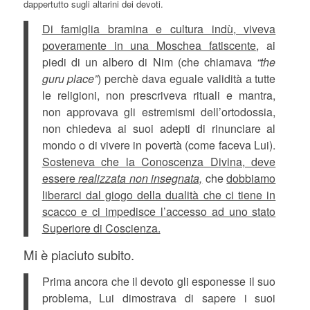
dappertutto sugli altarini dei devoti.
Di famiglia bramina e cultura indù, viveva
poveramente in una Moschea fatiscente
, ai
piedi di un albero di Nim (che chiamava
“the
guru place”
) perchè dava eguale validità a tutte
le religioni, non prescriveva rituali e mantra,
non approvava gli estremismi dell’ortodossia,
non chiedeva ai suoi adepti di rinunciare al
mondo o di vivere in povertà (come faceva Lui).
Sosteneva che la Conoscenza Divina, deve
essere
realizzata non insegnata,
che
dobbiamo
liberarci dal giogo della dualità che ci tiene in
scacco e ci impedisce l’accesso ad uno stato
Superiore di Coscienza.
Mi è piaciuto subito.
Prima ancora che il devoto gli esponesse il suo
problema, Lui dimostrava di sapere i suoi