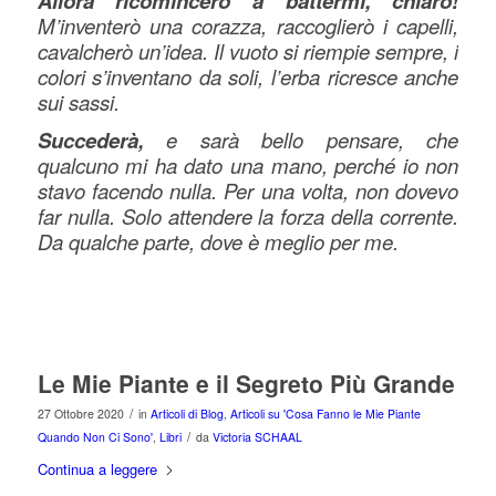
Allora ricomincerò a battermi, chiaro!
M’inventerò una corazza, raccoglierò i capelli,
cavalcherò un’idea. Il vuoto si riempie sempre, i
colori s’inventano da soli, l’erba ricresce anche
sui sassi.
Succederà,
e sarà bello pensare, che
qualcuno mi ha dato una mano, perché io non
stavo facendo nulla. Per una volta, non dovevo
far nulla. Solo attendere la forza della corrente.
Da qualche parte, dove è meglio per me.
Le Mie Piante e il Segreto Più Grande
/
27 Ottobre 2020
in
Articoli di Blog
,
Articoli su 'Cosa Fanno le Mie Piante
/
Quando Non Ci Sono'
,
Libri
da
Victoria SCHAAL
Continua a leggere