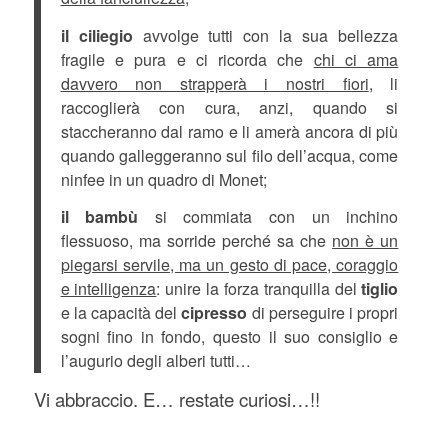
il ciliegio
avvolge tutti con la sua bellezza
fragile e pura e ci ricorda che
chi ci ama
davvero non strapperà i nostri fiori
, li
raccoglierà con cura, anzi, quando si
staccheranno dal ramo e li amerà ancora di più
quando galleggeranno sul filo dell’acqua, come
ninfee in un quadro di Monet;
il bambù
si commiata con un inchino
flessuoso, ma sorride perché sa che
non è un
piegarsi servile, ma un gesto di pace, coraggio
e intelligenza
: unire la forza tranquilla del
tiglio
e la capacità del
cipresso
di perseguire i propri
sogni fino in fondo, questo il suo consiglio e
l’augurio degli alberi tutti…
Vi abbraccio. E… restate curiosi…!!