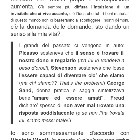
aumenta.
C’è sempre più
diffusa l’intuizione di un
invisibile che ci vive accanto,
c’è l’idea che tutti i beni materiali
di questo mondo non ci basteranno a sconfiggere i nostri démoni,
c’è la domanda delle domande: sto dando un
senso alla mia vita?
I grandi del passato ci vengono in auto:
Picasso
sosteneva che
il senso è trovare il
nostro dono e regalarlo
(
ma lui lo vendeva a
peso d’oro!!!
),
Stevenson
sosteneva che fosse
l’essere capaci di diventare cio’ che siamo
(
ma chi siamo?? That’s the problem!
)
George
Sand,
donna pratica e saggia sintetizzava
bene:
”amare ed essere amati”
.
Freud
dichiaro’ spesso di
non aver mai trovato una
risposta soddisfacente
(
e se non l’ha trovata
lui, siamo messi male!!
)
Io sono sommessamente d’accordo con
Virginia Woolf
la grande rivelazione non arriva