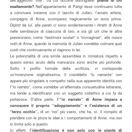
dell’aggettivo “mie”, tra cui occorre distinguere:
piante di chi
esattamente?
Nell’appartamento di Parigi esse continuano tutte
a convivere insieme con il lascito di Julien, l’amato artista,
compagno di Anne, scomparso tragicamente un anno prima.
Dipinti da lui, alle pareti ci sono evidentemente i ritratti di Anne
nelle sembianze di ciascuna di loro, e sia gli uni che le altre
presenziano, come “testimoni oculari” o “immaginari”, alle nuove
notti di Anne, quando la memoria di Julien vorrebbe colmare quei
vuoti che continuamente si riaprono in lei.
Le potenzialità di una simile assemblea in miniatura rispetto a
questo senso acuto della mancanza sono anche più profonde.
Sotto il profilo formale della scrittura, vi corrisponde
un’invenzione originalissima. Il cosiddetto “io narrante” non
appare più singolare e compatto nella sua apparente identità con
l’“io narrato”, come vorrebbe un’affermata consuetudine letteraria,
ma tende a identificarsi con un soggetto collettivo a cui fa da
portavoce. D’altra parte,
l’“io narrato” di Anne impara a
conoscere il proprio “sdoppiamento” e l’esistenza di un
“terzo occhio”,
di un “noi” più vasto, che ha, sì, il compito di
prendere con le pinze le idee e i comportamenti di Anne, ma non
si limita solo a questo.
In effetti,
l’identificazione è non solo con le piante di