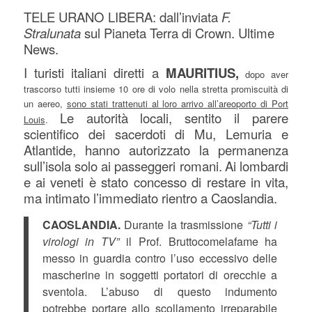
TELE URANO LIBERA: dall’inviata
F.
Stralunata
sul Pianeta Terra di Crown. Ultime
News.
I turisti italiani diretti a
MAURITIUS,
dopo aver
trascorso tutti insieme 10 ore di volo nella stretta promiscuità di
un aereo,
sono stati trattenuti al loro arrivo all’areoporto di Port
Le autorità locali, sentito il parere
Louis
.
scientifico dei sacerdoti di Mu, Lemuria e
Atlantide, hanno autorizzato la permanenza
sull’isola solo ai passeggeri romani.
Ai lombardi
e ai veneti è stato concesso di restare in vita,
ma intimato l’immediato rientro a Caoslandia.
CAOSLANDIA.
Durante la trasmissione
“Tutti i
virologi in TV”
il Prof. Bruttocomelafame ha
messo in guardia contro l’uso eccessivo delle
mascherine in soggetti portatori di orecchie a
sventola. L’abuso di questo indumento
potrebbe portare allo scollamento irreparabile