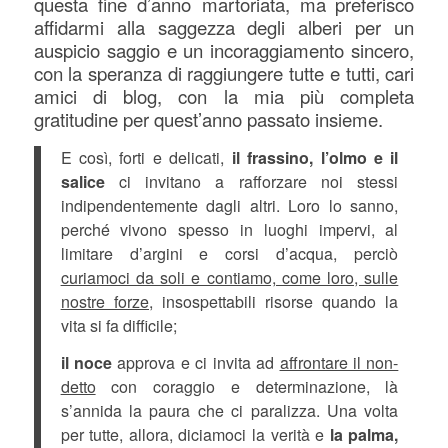
questa fine d’anno martoriata, ma
preferisco
affidarmi alla saggezza degli alberi per un
auspicio saggio e un incoraggiamento sincero,
con la speranza di raggiungere tutte e tutti, cari
amici di blog, con la mia più completa
gratitudine per quest’anno passato insieme.
E così, forti e delicati,
il
frassino, l’olmo e il
salice
ci invitano a rafforzare noi stessi
indipendentemente dagli altri. Loro lo sanno,
perché vivono spesso in luoghi impervi, al
limitare d’argini e corsi d’acqua, perciò
curiamoci da soli e contiamo, come loro, sulle
nostre forze,
insospettabili risorse quando la
vita si fa difficile;
il noce
approva e ci invita ad
affrontare il non-
detto
con coraggio e determinazione, là
s’annida la paura che ci paralizza. Una volta
per tutte, allora, diciamoci la verità e
la palma,