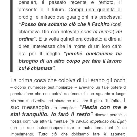
pensieri, il passato recente e remoto, il
presente e il futuro.
Compì una quantità di
prodigi e miracolose guarigioni m
a precisava:
“Posso fare soltanto ciò che il Fachiro
(così
chiamava Dio con notevole
sens of humor
)
mi
ordina”.
E talvolta quindi era costretto a dire ai
diretti interessati che la morte di un loro caro
era per il meglio
“perché quell’anima ha
bisogno di un altro corpo per fare il lavoro
cui é chiamata”.
La prima cosa che colpiva di lui erano gli occhi
– dicono numerose testimonianze – avevano un tale potere di
penetrazione che non potevi sostenere il suo sguardo a lungo.
Il
Ma non si divertiva ad abusarne o a fare il guru. Tutt’altro.
suo messaggio
“Resta con me e
era semplice:
stai tranquillo. Io farò il resto”
diceva, perché la
nostra continua attività mentale (
“Il cavallo impetuoso dell’Ego”
)
con le sue autoconsapevolezze e autoaffermazioni è un
impedimento. Tutto ciò che dobbiamo fare è astenerci