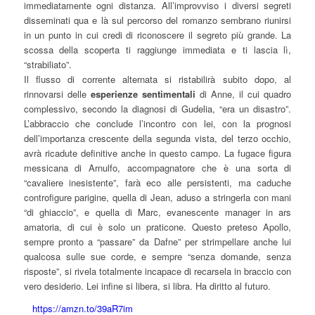
immediatamente ogni distanza. All’improvviso i diversi segreti
disseminati qua e là sul percorso del romanzo sembrano riunirsi
in un punto in cui credi di riconoscere il segreto più grande. La
scossa della scoperta ti raggiunge immediata e ti lascia lì,
“strabiliato”.
Il flusso di corrente alternata si ristabilirà subito dopo, al
rinnovarsi delle
esperienze sentimentali
di Anne, il cui quadro
complessivo, secondo la diagnosi di Gudelia, “era un disastro”.
L’abbraccio che conclude l’incontro con lei, con la prognosi
dell’importanza crescente della segunda vista, del terzo occhio,
avrà ricadute definitive anche in questo campo. La fugace figura
messicana di Arnulfo, accompagnatore che è una sorta di
“cavaliere inesistente”, farà eco alle persistenti, ma caduche
controfigure parigine, quella di Jean, aduso a stringerla con mani
“di ghiaccio”, e quella di Marc, evanescente manager in ars
amatoria, di cui è solo un praticone. Questo preteso Apollo,
sempre pronto a “passare” da Dafne” per strimpellare anche lui
qualcosa sulle sue corde, e sempre “senza domande, senza
risposte”, si rivela totalmente incapace di recarsela in braccio con
vero desiderio. Lei infine si libera, si libra. Ha diritto al futuro.
https://amzn.to/39aR7im