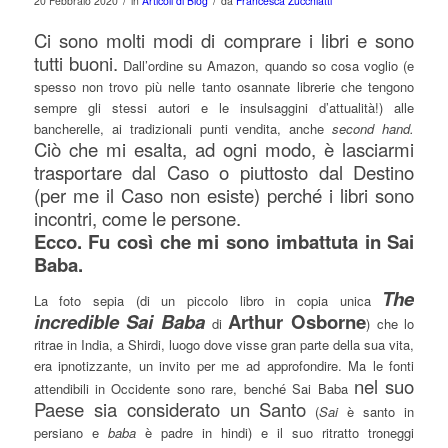
/
/
20 Febbraio 2020
in
Articoli di Blog
da
Francesca Zucchiatti
Ci sono molti modi di comprare i libri e sono
tutti buoni.
Dall’ordine su Amazon, quando so cosa voglio (e
spesso non trovo più nelle tanto osannate librerie che tengono
sempre gli stessi autori e le insulsaggini d’attualità!) alle
bancherelle, ai tradizionali punti vendita, anche
second hand.
Ciò che mi esalta, ad ogni modo, è lasciarmi
trasportare dal Caso o piuttosto dal Destino
(per me il Caso non esiste) perché i libri sono
incontri, come le persone.
Ecco. Fu così che mi sono imbattuta in Sai
Baba.
The
La foto sepia (di un piccolo libro in copia unica
incredible Sai Baba
Arthur Osborne
di
) che lo
ritrae in India, a Shirdi, luogo dove visse gran parte della sua vita,
era ipnotizzante, un invito per me ad approfondire. Ma le fonti
nel suo
attendibili in Occidente sono rare, benché Sai Baba
Paese sia considerato un Santo
(
Sai
è santo in
persiano e
baba
è padre in hindi) e il suo ritratto troneggi