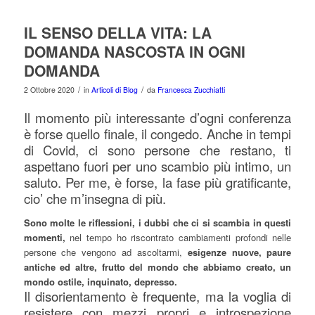
IL SENSO DELLA VITA: LA
DOMANDA NASCOSTA IN OGNI
DOMANDA
/
/
2 Ottobre 2020
in
Articoli di Blog
da
Francesca Zucchiatti
Il momento più interessante d’ogni conferenza
è forse quello finale, il congedo. Anche in tempi
di Covid, ci sono persone che restano, ti
aspettano fuori per uno scambio più intimo, un
saluto. Per me, è forse, la fase più gratificante,
cio’ che m’insegna di più.
Sono molte le riflessioni, i dubbi che ci si scambia in questi
momenti,
nel tempo ho riscontrato cambiamenti profondi nelle
persone che vengono ad ascoltarmi,
esigenze nuove, paure
antiche ed altre, frutto del mondo che abbiamo creato, un
mondo ostile, inquinato, depresso.
Il disorientamento è frequente, ma la voglia di
resistere con mezzi propri e introspezione