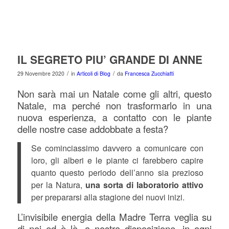
IL SEGRETO PIU’ GRANDE DI ANNE
/
/
29 Novembre 2020
in
Articoli di Blog
da
Francesca Zucchiatti
Non sarà mai un Natale come gli altri, questo
Natale, ma perché non trasformarlo in una
nuova esperienza, a contatto con le piante
delle nostre case addobbate a festa?
Se cominciassimo davvero a comunicare con
loro, gli alberi e le piante ci farebbero capire
quanto questo periodo dell’anno sia prezioso
per la Natura,
una sorta di laboratorio attivo
per prepararsi alla stagione dei nuovi inizi.
L’invisibile energia della Madre Terra veglia su
di noi ed è là, a nostra disposizione, in ogni