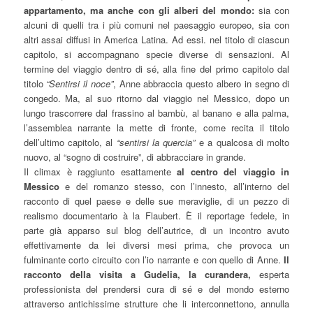
appartamento, ma anche con gli alberi del mondo:
sia con
alcuni di quelli tra i più comuni nel paesaggio europeo, sia con
altri assai diffusi in America Latina. Ad essi. nel titolo di ciascun
capitolo, si accompagnano specie diverse di sensazioni. Al
termine del viaggio dentro di sé, alla fine del primo capitolo dal
titolo
“Sentirsi il noce”
, Anne abbraccia questo albero in segno di
congedo. Ma, al suo ritorno dal viaggio nel Messico, dopo un
lungo trascorrere dal frassino al bambù, al banano e alla palma,
l’assemblea narrante la mette di fronte, come recita il titolo
dell’ultimo capitolo, al
“sentirsi la quercia”
e a qualcosa di molto
nuovo, al “sogno di costruire”, di abbracciare in grande.
Il climax è raggiunto esattamente
al centro del viaggio in
Messico
e del romanzo stesso, con l’innesto, all’interno del
racconto di quel paese e delle sue meraviglie, di un pezzo di
realismo documentario à la Flaubert. È il reportage fedele, in
parte già apparso sul blog dell’autrice, di un incontro avuto
effettivamente da lei diversi mesi prima, che provoca un
fulminante corto circuito con l’io narrante e con quello di Anne.
Il
racconto della visita a Gudelia, la curandera,
esperta
professionista del prendersi cura di sé e del mondo esterno
attraverso antichissime strutture che li interconnettono, annulla