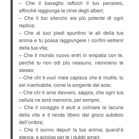
– Che il bavaglio rafforzi il tuo pensiero,
affinché raggiunga le cime degli alberi;
– Che il tuo silenzio sia più potente di ogni
replica;
– Che ai tuoi piedi spuntino le ali della tua
anima e tu possa raggiungere i confini estremi
della tua vita;
– Che il mondo nuovo entri in empatia con te,
perché tu non odi più nessuno, nemmeno te
stesso;
– Che chi ti vuol male capisca che è inutile, tu
sei inarrivabile, come la sorgente del sole;
– Che chi ti ama davvero, sappia, che ogni tua
cellula ne avrà memoria, per sempre;
– Che il coraggio ti aiuti a colmare le lacune
della vita e ti renda libero dal gioco subdolo
dell’ombra;
– Che il sonno depuri la tua anima, quand’è
stanca, e sciolga per te i dubbi amari;