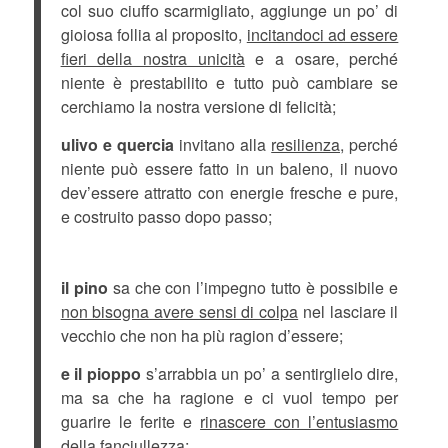
col suo ciuffo scarmigliato, aggiunge un po’ di
gioiosa follia al proposito,
incitandoci ad essere
fieri della nostra unicità
e a osare, perché
niente è prestabilito e tutto può cambiare se
cerchiamo la nostra versione di felicità;
ulivo e quercia
invitano alla
resilienza,
perché
niente può essere fatto in un baleno, il nuovo
dev’essere attratto con energie fresche e pure,
e costruito passo dopo passo;
il pino
sa che con l’impegno tutto è possibile e
non bisogna avere sensi di colpa
nel lasciare il
vecchio che non ha più ragion d’essere;
e il pioppo
s’arrabbia un po’ a sentirglielo dire,
ma sa che ha ragione e ci vuol tempo per
guarire le ferite e
rinascere con l’entusiasmo
della fanciullezza
;