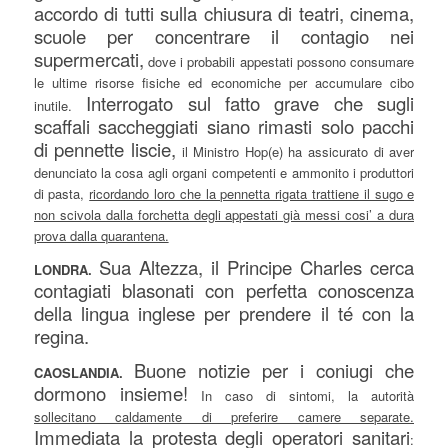
accordo di tutti sulla chiusura di teatri, cinema,
scuole per concentrare il contagio nei
supermercati,
dove i probabili appestati possono consumare
le ultime risorse fisiche ed economiche per accumulare cibo
Interrogato sul fatto grave che sugli
inutile.
scaffali saccheggiati siano rimasti solo pacchi
di pennette liscie,
il Ministro Hop(e) ha assicurato di aver
denunciato la cosa agli organi competenti e ammonito i produttori
di pasta,
ricordando loro che la pennetta rigata trattiene il sugo e
non scivola dalla forchetta degli appestati già messi cosi’ a dura
prova dalla quarantena.
Sua Altezza, il Principe Charles cerca
LONDRA.
contagiati blasonati con perfetta conoscenza
della lingua inglese per prendere il té con la
regina.
Buone notizie per i coniugi che
CAOSLANDIA.
dormono insieme!
In caso di sintomi, la autorità
sollecitano caldamente di preferire camere separate.
Immediata la protesta degli operatori sanitari
: