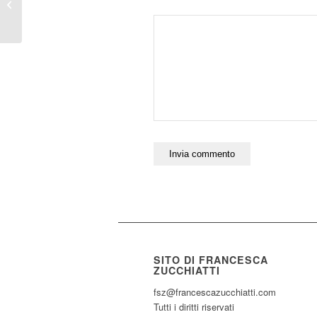
oggi in Italia…che
idea!?
SITO DI FRANCESCA
ZUCCHIATTI
fsz@francescazucchiatti.com
Tutti i diritti riservati