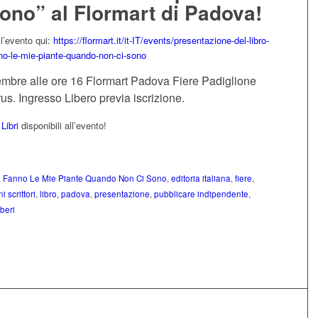
ono” al Flormart di Padova!
ll’evento qui:
https://flormart.it/it-IT/events/presentazione-del-libro-
no-le-mie-piante-quando-non-ci-sono
embre alle ore 16 Flormart Padova Fiere Padiglione
s. Ingresso Libero previa iscrizione.
Libri
disponibili all’evento!
 Fanno Le Mie Piante Quando Non Ci Sono
,
editoria italiana
,
fiere
,
i scrittori
,
libro
,
padova
,
presentazione
,
pubblicare indipendente
,
beri