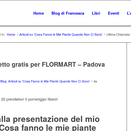
Home
Blog di Francesca
Libri
Eventi
L’
i in:
Home
/
Articoli su 'Cosa Fanno le Mie Piante Quando Non Ci Sono'
/
Ultima Chiamata:
ietto gratis per FLORMART – Padova
/
i Blog
,
Articoli su 'Cosa Fanno le Mie Piante Quando Non Ci Sono'
da
20 prendetevi il pomeriggio libero!
i alla presentazione del mio
“Cosa fanno le mie piante