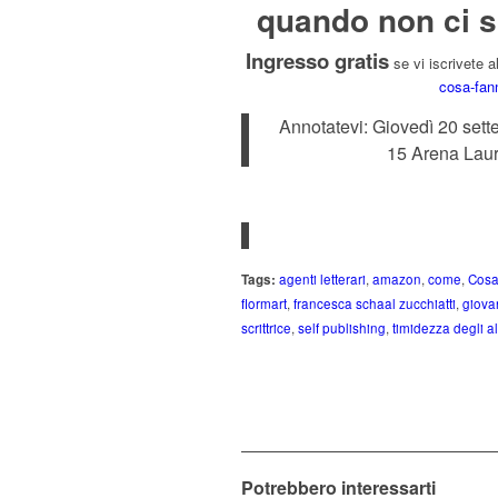
quando non ci s
Ingresso gratis
se vi iscrivete a
cosa-fan
Annotatevi: Giovedì 20 sett
15 Arena Lauru
Tags:
agenti letterari
,
amazon
,
come
,
Cosa
flormart
,
francesca schaal zucchiatti
,
giovan
scrittrice
,
self publishing
,
timidezza degli al
Potrebbero interessarti