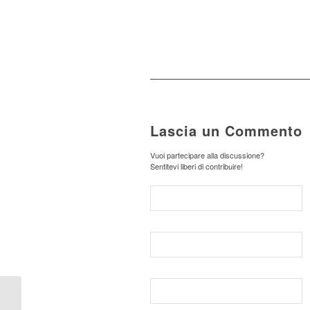
Lascia un Commento
Vuoi partecipare alla discussione?
Sentitevi liberi di contribuire!
Pubblicare indipendente