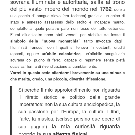
sovrana illuminata e autoritaria, salita al trono
del più vasto impero del mondo nel
1762
,
senza
una goccia di sangue slavo (era tedesca) grazie a un colpo di
stato e annesso assassinio dello stolto e incapace marito,
complotto al quale peraltro pare non fosse del tutto estranea.
Fiumi d’inchiostro sono stati versati per stabilire se fosse il
simbolo della “nuova monarchia”
tanto invocata dagli
Illuministi francesi, con i quali si teneva in costanti, eruditi
rapporti, oppure un’
abile calcolatrice,
un’affabile sanguinaria
sovrana col pugno di ferro, capace di reprimere senza pietà
qualsiasi forma di rivendicazione al cambiamento.
Vorrei in questa sede attardarmi brevemente su una minuzia
che merita, credo, una piccola, divertita riflessione.
Sì perché il mio approfondimento non riguarda
il ritratto storico e politico della grande
Imperatrice: non la sua cultura enciclopedica, la
sua passione per l’Europa, la cultura, i libri,
l’arte, la musica, (scrisse persino due opere di
la mia curiosità riguarda
suo pugno!)
proprio la sua
altezza fisica
!