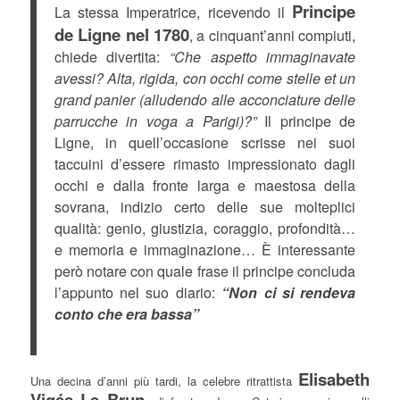
Principe
La stessa Imperatrice, ricevendo il
de Ligne nel 1780
, a cinquant’anni compiuti,
chiede divertita:
“Che aspetto immaginavate
avessi? Alta, rigida, con occhi come stelle et un
grand panier (alludendo alle acconciature delle
parrucche in voga a Parigi)?”
Il principe de
Ligne, in quell’occasione scrisse nei suoi
taccuini d’essere rimasto impressionato dagli
occhi e dalla fronte larga e maestosa della
sovrana, indizio certo delle sue molteplici
qualità: genio, giustizia, coraggio, profondità…
e memoria e immaginazione… È interessante
però notare con quale frase il principe concluda
l’appunto nel suo diario:
“Non ci si rendeva
conto che era bassa”
Elisabeth
Una decina d’anni più tardi, la celebre ritrattista
Vigée Le Brun