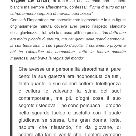
, di fronte ad una Caterina con i capelli
bianchi ma sempre affascinante, confessa:
”Prima di tutto rimasi
estremamente sorpresa di trovarla così bassa”
Con l’età l’Imperatrice era notevolmente ingrassata e la sua figura
originariamente minuta doveva aver perso l’aspetto slanciato
della giovinezza. Tuttavia la stessa pittrice precisa:
“Ho detto che
era molto piccola di statura, ma nei giorni delle grandi cerimonie,
la sua testa alta, il suo sguardo d’aquila, il portamento proprio a
chi ha l’abitudine del comandare, tutto la faceva apparire
maestosa, sembrava la regina del mondo”
Che avesse una personalità straordinaria, pare
certo: la sua gaiezza era riconosciuta da tutti,
tanto quanto le sue celebri collere. Intelligenza
e cultura le valevano la stima dei suoi
contemporanei, ma più d’ogni cosa il suo
segreto risiedeva – ne sono persuasa – proprio
nello sguardo lucido e asciutto con il quale
giudicava se stessa. Una gran donna, forte,
risoluta, che rifiutando, fin da giovane, di
cedere alla facile vanità che il potere avrebbe