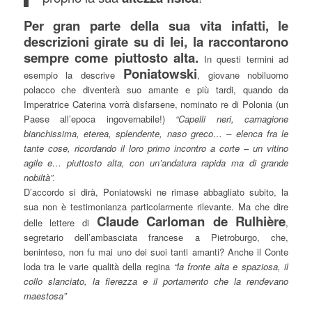
Per gran parte della sua vita infatti, le
descrizioni girate su di lei, la raccontarono
sempre come piuttosto alta.
In questi termini ad
Poniatowski
esempio la descrive
, giovane nobiluomo
polacco che diventerà suo amante e più tardi, quando da
Imperatrice Caterina vorrà disfarsene, nominato re di Polonia (un
Paese all’epoca ingovernabile!)
“Capelli neri, carnagione
bianchissima, eterea, splendente, naso greco… – elenca fra le
tante cose, ricordando il loro primo incontro a corte – un vitino
agile e… piuttosto alta, con un’andatura rapida ma di grande
nobiltà”.
D’accordo si dirà, Poniatowski ne rimase abbagliato subito, la
sua non è testimonianza particolarmente rilevante. Ma che dire
Claude Carloman de Rulhière
delle lettere di
,
segretario dell’ambasciata francese a Pietroburgo, che,
beninteso, non fu mai uno dei suoi tanti amanti? Anche il Conte
loda tra le varie qualità della regina
“la fronte alta e spaziosa, il
collo slanciato, la fierezza e il portamento che la rendevano
maestosa”