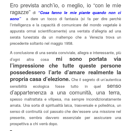
Ero prevista anch’io, o meglio, io “con le mie
ragazze”
di
“Cosa fanno le mie piante quando non ci
sono”
a dare un tocco di fantasia (si fa per dire perchè
l’intelligenza e la capacità di comunicare del mondo vegetale è
appurata ormai scientificamente) una ventata d’allegria ad una
serata funestata da un maltempo che a Venezia trova un
precedente soltanto nel maggio 1958.
A conclusione di una serata conviviale, allegra e interessante, più
mi sono portata via
d’ogni altra cosa
l’impressione che tutte queste persone
possedessero l’arte d’amare realmente la
propria casa d’elezione.
Che il segreto di un’autentica
senso
sensibilità ecologica fosse tutto in quel
d’appartenenza a una comunità, una terra,
spesso maltrattata e vilipesa, ma sempre incondizionatamente
amata. Una sorta di spiritualità laica, trasversale e poliedrica, un
senso di continuità col passato che dev’essere una missione nel
presente, sembra davvero essenziale per assicurare una
prospettiva a chi verrà dopo.