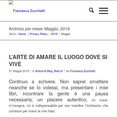
Archivio per mese: Maggio, 2019
Sei in:
Home
/
Privacy Policy
/
2019
/
Maggio
L’ARTE DI AMARE IL LUOGO DOVE SI
VIVE
/
/
31 Maggio 2019
in
Articoli di Blog
,
Best of
da
Francesca Zucchiatti
Continuo a scrivere. Non saprei smettere
neanche se lo volessi, ma presentare i miei
libri, incontrare la gente è una pausa
necessaria, un piacere autentico,
mi nutre,
m’insegna, mi è indispensabile per non inaridire l’inchiostro che
conduce per mano le mie frasi.