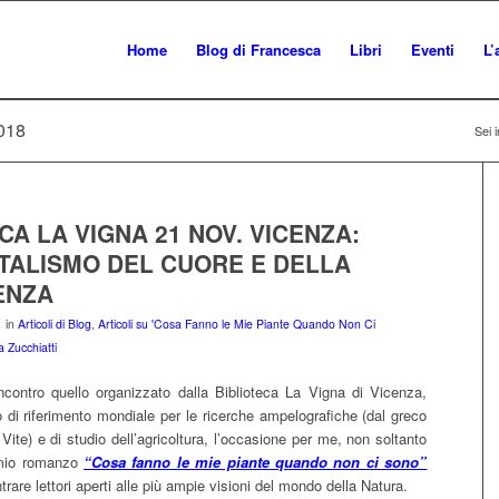
Home
Blog di Francesca
Libri
Eventi
L’
018
Sei i
CA LA VIGNA 21 NOV. VICENZA:
NTALISMO DEL CUORE E DELLA
ENZA
in
Articoli di Blog
,
Articoli su 'Cosa Fanno le Mie Piante Quando Non Ci
 Zucchiatti
incontro quello organizzato dalla Biblioteca La Vigna di Vicenza,
 di riferimento mondiale per le ricerche ampelografiche (dal greco
 Vite) e di studio dell’agricoltura, l’occasione per me, non soltanto
l mio romanzo
“Cosa fanno le mie piante quando non ci sono”
rare lettori aperti alle più ampie visioni del mondo della Natura.