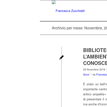
Archivio per mese: Novembre, 2
BIBLIOTE
L’AMBIE
CONOSC
/
26 Novembre 2018
/
Sono'
da
Francesca
È stato un bell’
importante centro
antico
ampelòs
=
di presentare i
ma anche d’incont