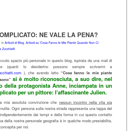
OMPLICATO: NE VALE LA PENA?
in
Articoli di Blog
,
Articoli su 'Cosa Fanno le Mie Piante Quando Non Ci
 Zucchiatti
ccolo spazio più personale in questo blog, ispirata da una mail di
rice (quanti lo desiderino possono sempre scrivermi a
cchiatti.com
), che avendo letto
“Cosa fanno le mie piante
si è molto riconosciuta, a suo dire, nel
 sono”
o della protagonista Anne, inciampata in un
icato per un pittore: l’affascinante Julien.
a mia assoluta convinzione che
nessun incontro nella vita sia
inutile. Ogni persona sulla nostra strada rappresenta una tappa del
 indipendentemente dai tempi e dalla forma in cui questo contatto
a della nostra personale geografia è in qualche modo prestabilita,
oncepita per noi.