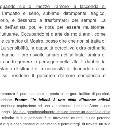
, quando c’è di mezzo l’amore la faccenda si
 L’impatto è serio, sublime, dirompente, tragico,
ttorio, e destinato a trasformarci per sempre. La
tà dell’artista poi, è nota per essere multiforme,
 fluttuante. Occupandomi d’arte da molti anni, come
a e curatrice di Mostre, posso dire che non si tratta di
 La sensibilità, la capacità percettiva extra-ordinaria
ta hanno il loro risvolto amaro nell’affinata lamina di
 che in genere lo persegue nella vita. Il dubbio, la
stante di stimoli e la necessità di rispondere à se
a sé, rendono il percorso d’amore complesso e
o romanzo è perennemente in preda a un gran traffico di pensieri.
 scrisse
Fromm
“la felicità è uno stato d’intensa attività
 continua aspirazione ad una vita diversa, trascina Anne in una
 i sogni.
Ma cio’ paradossalmente implica anche un sacrificio della
talvolta la sua personalità si ritrovasse murata in una perenne
o o qualcosa capace di rianimarlo e permettergli di trovare un suo