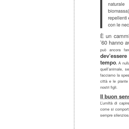
naturale
biomassa)
repellenti 
con le nec
È un cammin
’60 hanno av
può ancora fa
dev’essere
tempo
.
A null
quell’animale, s
facciamo la spesa
città e le piant
nostri figli.
Il buon sen
L’umiltà di capi
come si comporta
sempre silenzi