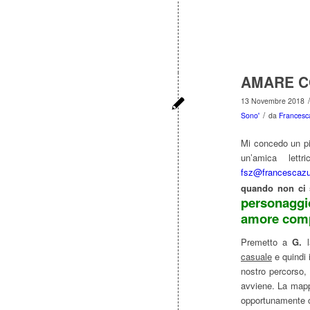
AMARE C
/
13 Novembre 2018
/
Sono'
da
Francesca
Mi concedo un pi
un’amica lett
fsz@francescazu
quando non ci
personaggi
amore compl
Premetto a
G.
l
casuale
e quindi 
nostro percorso,
avviene. La mapp
opportunamente c