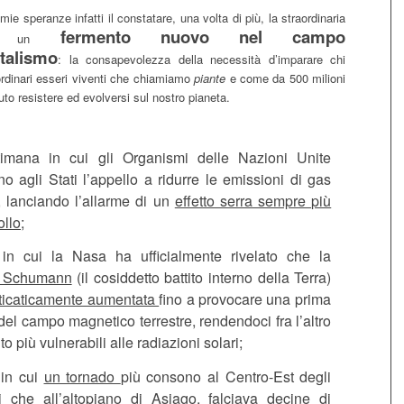
mie speranze infatti il constatare, una volta di più, la straordinaria
fermento nuovo nel campo
i un
ntalismo
: la consapevolezza della necessità d’imparare chi
ordinari esseri viventi che chiamiamo
piante
e come da 500 milioni
to resistere ed evolversi sul nostro pianeta.
timana in cui gli Organismi delle Nazioni Unite
o agli Stati l’appello a ridurre le emissioni di gas
, lanciando l’allarme di un
effetto serra sempre più
ollo
;
 in cui la Nasa ha ufficialmente rivelato che la
a Schumann
(il cosiddetto battito interno della Terra)
icaticamente aumentata
fino a provocare una prima
del campo magnetico terrestre, rendendoci fra l’altro
o più vulnerabili alle radiazioni solari;
in cui
un tornado
più consono al Centro-Est degli
i che all’
altopiano di Asiago
, falciava decine di