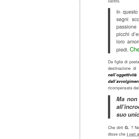
centro.
In questo
segni sco
passione 
picchi d’
loro amore
Che
piedi.
Da figlia di poet
destinazione di
nell’oggettività
dall’avvolgime
ricompensata dai m
Ma non b
all’incr
suo unic
Che dirti
G.
? Ne
disse che
i
veri 