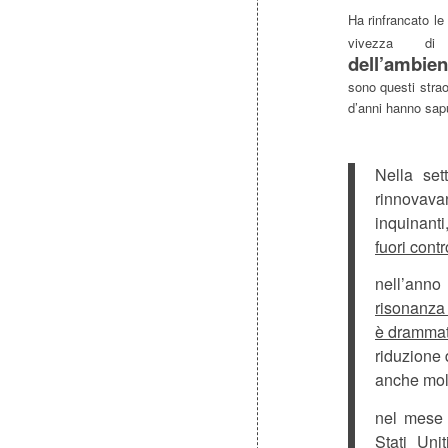
Ha rinfrancato le 
vivezza d
dell’ambie
sono questi stra
d’anni hanno sapu
Nella set
rinnovavan
inquinanti
fuori contr
nell’anno
risonanz
è drammat
riduzione 
anche molt
nel mese 
Stati Unit