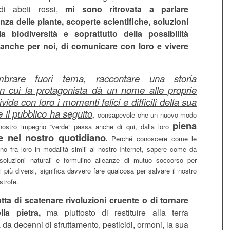
 di abeti rossi,
mi sono ritrovata a parlare
enza delle piante, scoperte scientifiche, soluzioni
la biodiversità e soprattutto della possibilità
anche per noi, di comunicare con loro e vivere
brare fuori tema, raccontare una storia
n cui la protagonista dà un nome alle proprie
vide con loro i momenti felici e difficili della sua
e il pubblico ha seguito,
consapevole che un nuovo modo
piena
 nostro impegno “verde” passa anche di qui, dalla loro
e nel nostro quotidiano
.
Perché conoscere come le
no fra loro in modalità simili al nostro Internet, sapere come da
 soluzioni naturali e formulino alleanze di mutuo soccorso per
li più diversi, significa davvero fare qualcosa per salvare il nostro
strofe.
atta di scatenare rivoluzioni cruente o di tornare
lla pietra,
ma piuttosto di restituire alla terra
 da decenni di sfruttamento, pesticidi, ormoni, la sua