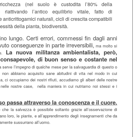
 ricchezza (nel suolo è custodita l’80% della
 riattivando l’antico equilibrio vitale, fatto di
e anticrittogamici naturali, cicli di crescita compatibili
essità della pianta, biodiversità.
o lungo. Certi errori, commessi fin dagli anni
uto conseguenze in parte irreversibili,
ma molto si
La nuova militanza ambientalista, però,
re.
 consapevole, di buon senso e costante nel
a serve l’impegno di qualche mese per la salvaguardia di questo o
e non abbiamo acquisito sane abitudini di vita nel modo in cui
, ci occupiamo dei nostri rifiuti, accudiamo gli alberi delle nostre
e nelle nostre case, nella maniera in cui nutriamo noi stessi e i
so passa attraverso la conoscenza e il cuore.
re che la salvezza è possibile soltanto grazie all’osservazione di
no loro, le piante, e all’apprendimento degli insegnamenti che da
osamente sussurrano all’uomo.