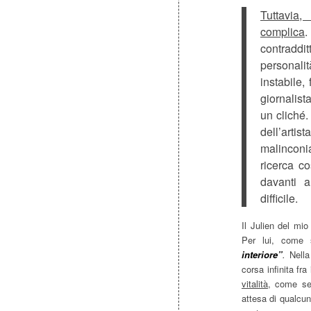
Tuttavia
complica
.
contraddi
personali
instabile,
giornalist
un cliché.
dell’artis
malinconia
ricerca co
davanti 
difficile.
Il Julien del mi
Per lui, come
interiore”
.
Nella
corsa infinita fra
vitalità
, come se 
attesa di qualcun