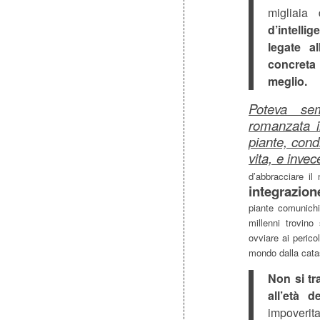
migliaia
d’intellig
legate al
concreta 
meglio.
Poteva sem
romanzata i
piante, condi
vita, e invec
d’abbracciare il
integrazion
piante comunichi
millenni trovino
ovviare ai perico
mondo dalla cata
Non si tr
all’età de
impoverita