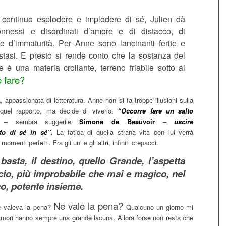
 continuo esplodere e implodere di sé, Julien dà
nnessi e disordinati d’amore e di distacco, di
e d’immaturità. Per Anne sono lancinanti ferite e
estasi. E presto si rende conto che la sostanza del
 è una materia crollante, terreno friabile sotto ai
 fare?
a, appassionata di letteratura, Anne non si fa troppe illusioni sulla
 quel rapporto, ma decide di viverlo.
“Occorre fare un salto
– sembra suggerile
Simone de Beauvoir
–
uscire
nto di sé in sé”
.
La fatica di quella strana vita con lui verrà
omenti perfetti. Fra gli uni e gli altri, infiniti crepacci.
asta, il destino, quello Grande, l’aspetta
ocio, più improbabile che mai e magico, nel
o, potente insieme.
Ne vale la pena?
 valeva la pena?
Qualcuno un giorno mi
amori hanno sempre una grande lacuna
. Allora forse non resta che