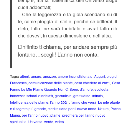
sempre, ma la matematica dell’Universo esige
cuori addestrati;
– Che la leggerezza e la gioia scendano su di
te, come pioggia di stelle, perché se brillerai, il
cielo, tutto, ne sarà inebriato e avrai fatto ciò
che dovevi, in questa dimensione e nell’altra.
L’inifinito ti chiama, per andare sempre più
lontano…scegli! L’anno non conta.
Tags:
alberi
,
amare
,
amazon
,
amore incondizionato
,
Auguri
,
blog di
Francesca
,
comunicazione delle piante
,
cosa chiedere al 2021
,
Cosa
Fanno Le Mie Piante Quando Non Ci Sono
,
d'amore
,
ecologia
,
francesca schaal zucchiatti
,
giornalista
,
gratitudine
,
infinito
,
intelligenza delle piante
,
l'anno 2021
,
l'anno che verrà
,
Le mie piante
e il segreto più grande
,
meditazione per il nuovo anno
,
Natura
,
Pacha
Mama
,
per l'anno nuovo
,
piante
,
preghiera per l'anno nuovo
,
spiritualità
,
Universo
,
verde
,
video