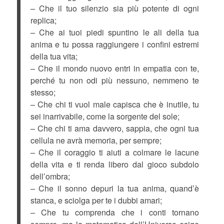
– Che il tuo silenzio sia più potente di ogni
replica;
– Che ai tuoi piedi spuntino le ali della tua
anima e tu possa raggiungere i confini estremi
della tua vita;
– Che il mondo nuovo entri in empatia con te,
perché tu non odi più nessuno, nemmeno te
stesso;
– Che chi ti vuol male capisca che è inutile, tu
sei inarrivabile, come la sorgente del sole;
– Che chi ti ama davvero, sappia, che ogni tua
cellula ne avrà memoria, per sempre;
– Che il coraggio ti aiuti a colmare le lacune
della vita e ti renda libero dal gioco subdolo
dell’ombra;
– Che il sonno depuri la tua anima, quand’è
stanca, e sciolga per te i dubbi amari;
– Che tu comprenda che i conti tornano