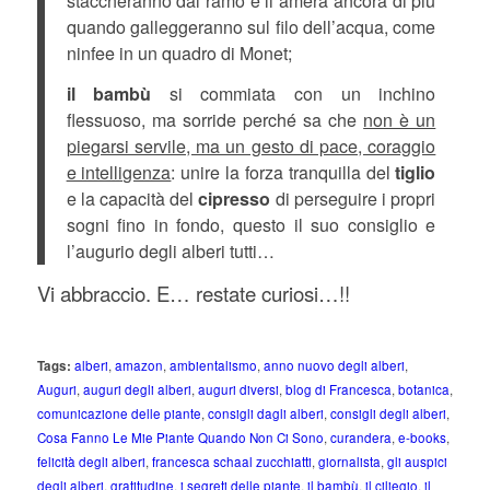
staccheranno dal ramo e li amerà ancora di più
quando galleggeranno sul filo dell’acqua, come
ninfee in un quadro di Monet;
il bambù
si commiata con un inchino
flessuoso, ma sorride perché sa che
non è un
piegarsi servile, ma un gesto di pace, coraggio
e intelligenza
: unire la forza tranquilla del
tiglio
e la capacità del
cipresso
di perseguire i propri
sogni fino in fondo, questo il suo consiglio e
l’augurio degli alberi tutti…
Vi abbraccio. E… restate curiosi…!!
Tags:
alberi
,
amazon
,
ambientalismo
,
anno nuovo degli alberi
,
Auguri
,
auguri degli alberi
,
auguri diversi
,
blog di Francesca
,
botanica
,
comunicazione delle piante
,
consigli dagli alberi
,
consigli degli alberi
,
Cosa Fanno Le Mie Piante Quando Non Ci Sono
,
curandera
,
e-books
,
felicità degli alberi
,
francesca schaal zucchiatti
,
giornalista
,
gli auspici
degli alberi
,
gratitudine
,
i segreti delle piante
,
il bambù
,
il ciliegio
,
il