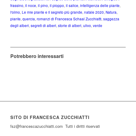
frassino
,
il noce
,
il pino
,
il pioppo
,
il salice
,
intelligenza delle piante
,
l'olmo
,
Le mie piante e il segreto più grande
,
natale 2020
,
Natura
,
piante
,
quercia
,
romanzi di Francesca Schaal Zucchiatti
,
saggezza
degli alberi
,
segreti di alberi
,
storie di alberi
,
ulivo
,
verde
Potrebbero interessarti
SITO DI FRANCESCA ZUCCHIATTI
fsz@francescazucchiatti.com Tutti i diritti riservati