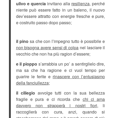
ulivo e quercia
invitano alla
resilienza,
perché
niente può essere fatto in un baleno, il nuovo
dev’essere attratto con energie fresche e pure,
e costruito passo dopo passo;
il pino
sa che con l’impegno tutto è possibile e
non bisogna avere sensi di colpa
nel lasciare il
vecchio che non ha più ragion d’essere;
e il pioppo
s’arrabbia un po’ a sentirglielo dire,
ma sa che ha ragione e ci vuol tempo per
guarire le ferite e
rinascere con l’entusiasmo
della fanciullezza
;
il ciliegio
avvolge tutti con la sua bellezza
fragile e pura e ci ricorda che
chi ci ama
davvero non strapperà i nostri fiori
, li
raccoglierà con cura, anzi, quando si