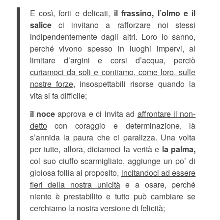
E così, forti e delicati,
il
frassino, l’olmo e il
salice
ci invitano a rafforzare noi stessi
indipendentemente dagli altri. Loro lo sanno,
perché vivono spesso in luoghi impervi, al
limitare d’argini e corsi d’acqua, perciò
curiamoci da soli e contiamo, come loro, sulle
nostre forze,
insospettabili risorse quando la
vita si fa difficile;
il noce
approva e ci invita ad
affrontare il non-
detto
con coraggio e determinazione, là
s’annida la paura che ci paralizza. Una volta
per tutte, allora, diciamoci la verità e
la palma,
col suo ciuffo scarmigliato, aggiunge un po’ di
gioiosa follia al proposito,
incitandoci ad essere
fieri della nostra unicità
e a osare, perché
niente è prestabilito e tutto può cambiare se
cerchiamo la nostra versione di felicità;