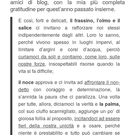
amici di blog, con la mia più completa
gratitudine per quest’anno passato insieme.
E così, forti e delicati,
il
frassino, l’olmo e il
salice
ci invitano a rafforzare noi stessi
indipendentemente dagli altri. Loro lo sanno,
perché vivono spesso in luoghi impervi, al
limitare d’argini e corsi d’acqua, perciò
curiamoci da soli e contiamo, come loro, sulle
nostre forze,
insospettabili risorse quando la
vita si fa difficile;
il noce
approva e ci invita ad
affrontare il non-
detto
con coraggio e determinazione, là
s’annida la paura che ci paralizza. Una volta
per tutte, allora, diciamoci la verità e
la palma,
col suo ciuffo scarmigliato, aggiunge un po’ di
gioiosa follia al proposito,
incitandoci ad essere
fieri della nostra unicità
e a osare, perché
niente è prestabilito e tutto può cambiare se