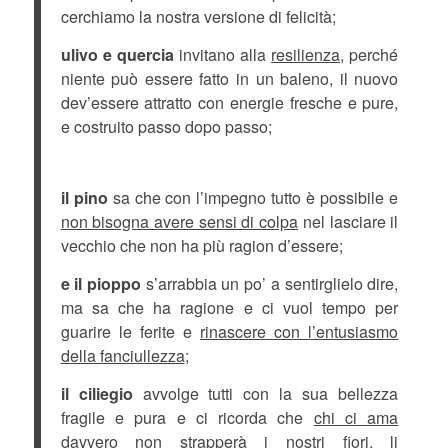
cerchiamo la nostra versione di felicità;
ulivo e quercia
invitano alla
resilienza,
perché
niente può essere fatto in un baleno, il nuovo
dev’essere attratto con energie fresche e pure,
e costruito passo dopo passo;
il pino
sa che con l’impegno tutto è possibile e
non bisogna avere sensi di colpa
nel lasciare il
vecchio che non ha più ragion d’essere;
e il pioppo
s’arrabbia un po’ a sentirglielo dire,
ma sa che ha ragione e ci vuol tempo per
guarire le ferite e
rinascere con l’entusiasmo
della fanciullezza
;
il ciliegio
avvolge tutti con la sua bellezza
fragile e pura e ci ricorda che
chi ci ama
davvero non strapperà i nostri fiori
, li