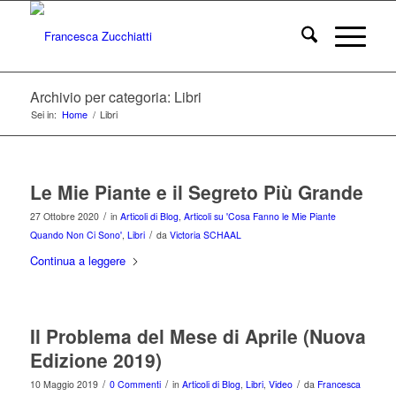
Archivio per categoria: Libri
Sei in:
Home
/
Libri
Le Mie Piante e il Segreto Più Grande
/
27 Ottobre 2020
in
Articoli di Blog
,
Articoli su 'Cosa Fanno le Mie Piante
/
Quando Non Ci Sono'
,
Libri
da
Victoria SCHAAL
Continua a leggere
Il Problema del Mese di Aprile (Nuova
Edizione 2019)
/
/
/
10 Maggio 2019
0 Commenti
in
Articoli di Blog
,
Libri
,
Video
da
Francesca