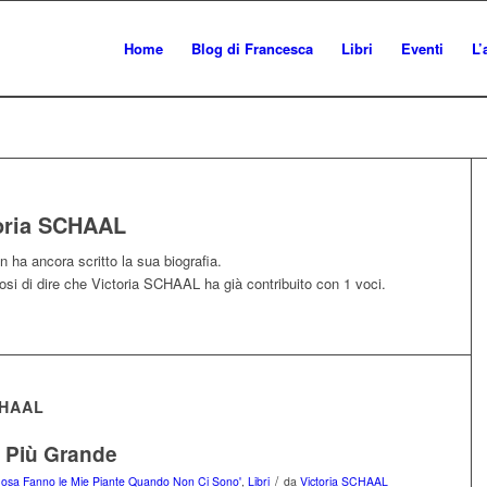
Home
Blog di Francesca
Libri
Eventi
L’
oria SCHAAL
 ha ancora scritto la sua biografia.
osi di dire che
Victoria SCHAAL
ha già contribuito con 1 voci.
CHAAL
o Più Grande
/
 'Cosa Fanno le Mie Piante Quando Non Ci Sono'
,
Libri
da
Victoria SCHAAL