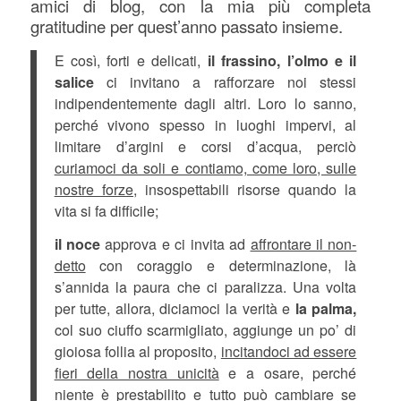
amici di blog, con la mia più completa
gratitudine per quest’anno passato insieme.
E così, forti e delicati,
il
frassino, l’olmo e il
salice
ci invitano a rafforzare noi stessi
indipendentemente dagli altri. Loro lo sanno,
perché vivono spesso in luoghi impervi, al
limitare d’argini e corsi d’acqua, perciò
curiamoci da soli e contiamo, come loro, sulle
nostre forze,
insospettabili risorse quando la
vita si fa difficile;
il noce
approva e ci invita ad
affrontare il non-
detto
con coraggio e determinazione, là
s’annida la paura che ci paralizza. Una volta
per tutte, allora, diciamoci la verità e
la palma,
col suo ciuffo scarmigliato, aggiunge un po’ di
gioiosa follia al proposito,
incitandoci ad essere
fieri della nostra unicità
e a osare, perché
niente è prestabilito e tutto può cambiare se