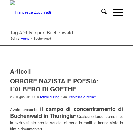
Tag Archivio per: Buchenwald
Sei in:
Home
/
Buchenwald
Articoli
ORRORE NAZISTA E POESIA:
L’ALBERO DI GOETHE
/
/
26 Giugno 2019
in
Articoli di Blog
da
Francesca Zucchiatti
il campo di concentramento di
Avete presente
Buchenwald in Thuringia
? Qualcuno forse, come me,
lo avrà visitato con la scuola, di certo in molti lo hanno visto in
film e documentari…