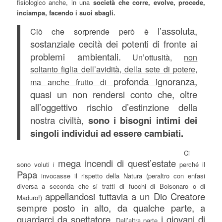
fisiologico anche, in una
società che corre, evolve, procede,
inciampa, facendo i suoi sbagli.
l’assoluta,
Ciò che sorprende però è
sostanziale cecità dei potenti
di fronte ai
problemi ambientali.
Un’ottusità,
non
soltanto figlia dell’avidità, della sete di potere,
profonda ignoranza
,
ma anche frutto di
quasi un non rendersi conto che, oltre
all’oggettivo rischio d’estinzione della
nostra civiltà,
sono i bisogni intimi dei
singoli individui ad essere cambiati.
Ci
mega incendi di quest’estate
sono voluti i
perché il
Papa
invocasse il rispetto della Natura (peraltro con enfasi
diversa a seconda che si tratti di fuochi di Bolsonaro o di
appellandosi tuttavia a un Dio Creatore
Maduro!)
sempre posto in alto, da qualche parte, a
guardarci da spettatore.
i giovani di
Dall’altra parte