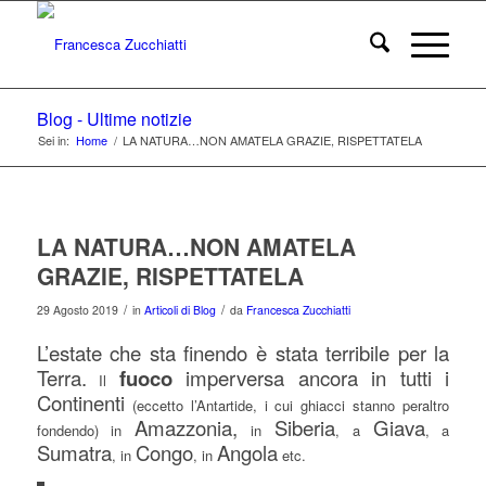
Blog - Ultime notizie
Sei in:
Home
/
LA NATURA…NON AMATELA GRAZIE, RISPETTATELA
LA NATURA…NON AMATELA
GRAZIE, RISPETTATELA
/
/
29 Agosto 2019
in
Articoli di Blog
da
Francesca Zucchiatti
L’estate che sta finendo è stata terribile per la
Terra.
fuoco
imperversa ancora
in tutti i
Il
Continenti
(eccetto l’Antartide, i cui ghiacci stanno peraltro
Amazzonia,
Siberia
Giava
fondendo) in
in
, a
, a
Sumatra
Congo
Angola
, in
, in
etc.