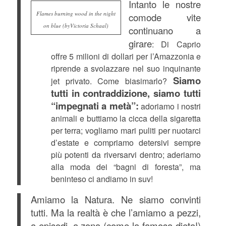
Intanto le nostre
Flames burning wood in the night
comode vite
on blue (byVictoria Schaal)
continuano a
girare
: Di Caprio
offre 5 milioni di dollari per l’Amazzonia e
riprende a svolazzare nel suo inquinante
Siamo
jet privato. Come biasimarlo?
tutti in contraddizione, siamo tutti
“impegnati a metà”:
adoriamo i nostri
animali e buttiamo la cicca della sigaretta
per terra; vogliamo mari puliti per nuotarci
d’estate e compriamo detersivi sempre
più potenti da riversarvi dentro; aderiamo
alla moda dei “bagni di foresta”, ma
beninteso ci andiamo in suv!
Amiamo la Natura. Ne siamo convinti
tutti. Ma la realtà è che l’amiamo a pezzi,
a episodi, a zona (come la famosa dieta!)