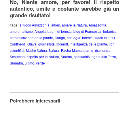
No, Niente amore, per favore! Il rispetto
autentico, umile e costante sarebbe già un
grande risultato!
Tags:
a fuoco Amazzonia
,
alberi
,
amare la Natura
,
Amazzonia
,
ambientalismo
,
Angola
,
bagni di foresta
,
blog di Francesca
,
botanica
,
comunicazione delle piante
,
Congo
,
ecologia
,
foreste
,
fuoco in tutti i
Continenti
,
Giava
,
giornalista
,
incendi
,
intelligenza delle piante
,
libri
scientifici
,
Madre Natura
,
Natura
,
Pacha Mama
,
piante
,
risonanza
Schuman
,
rispetto per la Natura
,
Siberia
,
spiritualità legata alla Terra
,
Sumatra
,
ultimo
,
verde
Potrebbero interessarti