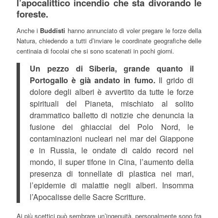
l’apocalittico incendio che sta divorando le
foreste.
Anche i
Buddisti
hanno annunciato di voler pregare le forze della
Natura, chiedendo a tutti d’inviare le coordinate geografiche delle
centinaia di focolai che si sono scatenati in pochi giorni.
Un pezzo di Siberia, grande quanto il
Portogallo è già andato in fumo.
Il grido di
dolore degli alberi è avvertito da tutte le forze
spirituali del Pianeta, mischiato al solito
drammatico balletto di notizie che denuncia la
fusione dei ghiacciai del Polo Nord, le
contaminazioni nucleari nel mar del Giappone
e in Russia, le ondate di caldo record nel
mondo, il super tifone in Cina, l’aumento della
presenza di tonnellate di plastica nei mari,
l’epidemie di malattie negli alberi. Insomma
l’Apocalisse delle Sacre Scritture.
Ai più scettici può sembrare un’ingenuità, personalmente sono fra