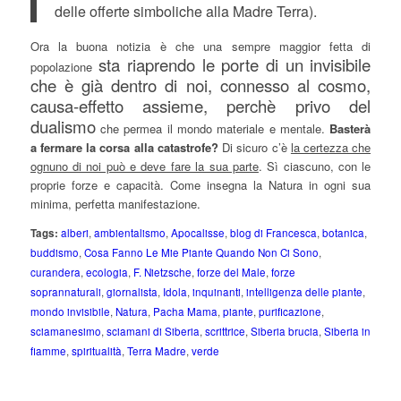
delle offerte simboliche alla Madre Terra).
Ora la buona notizia è che una sempre maggior fetta di
sta riaprendo le porte di un invisibile
popolazione
che è già dentro di noi, connesso al cosmo,
causa-effetto assieme, perchè privo del
dualismo
che permea il mondo materiale e mentale.
Basterà
a fermare la corsa alla catastrofe?
Di sicuro c’è
la certezza che
ognuno di noi può e deve fare la sua parte
. Sì ciascuno, con le
proprie forze e capacità. Come insegna la Natura in ogni sua
minima, perfetta manifestazione.
Tags:
alberi
,
ambientalismo
,
Apocalisse
,
blog di Francesca
,
botanica
,
buddismo
,
Cosa Fanno Le Mie Piante Quando Non Ci Sono
,
curandera
,
ecologia
,
F. Nietzsche
,
forze del Male
,
forze
soprannaturali
,
giornalista
,
Idola
,
inquinanti
,
intelligenza delle piante
,
mondo invisibile
,
Natura
,
Pacha Mama
,
piante
,
purificazione
,
sciamanesimo
,
sciamani di Siberia
,
scrittrice
,
Siberia brucia
,
Siberia in
fiamme
,
spiritualità
,
Terra Madre
,
verde