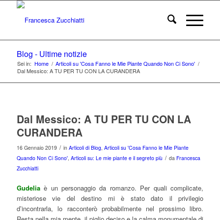
Blog - Ultime notizie
Sei in:
Home
/
Articoli su 'Cosa Fanno le Mie Piante Quando Non Ci Sono'
/
Dal Messico: A TU PER TU CON LA CURANDERA
Dal Messico: A TU PER TU CON LA
CURANDERA
/
16 Gennaio 2019
in
Articoli di Blog
,
Articoli su 'Cosa Fanno le Mie Piante
/
Quando Non Ci Sono'
,
Articoli su: Le mie piante e il segreto più
da
Francesca
Zucchiatti
Gudelia
è un personaggio da romanzo. Per quali complicate,
misteriose vie del destino mi è stato dato il privilegio
d’incontrarla, lo racconterò probabilmente nel prossimo libro.
Resta nella mia mente, il piglio deciso e la calma monumentale di