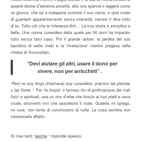
questa donna d’estrema povertà, alta una spanna e leggera come
un giunco, che sa a malapena scrivere il suo nome, e quel modo
di guardarti apparentemente senza intensità, mentre ti dice tutto
di te. Tutto ciò che le interessa dirti… La sua storia è semplice e
bella. Una nonna
curandera
dalla quale per 50 anni ha imparato
tutto senza farci caso. Poi il grande dolore: la perdita del suo
bambino di sette mesi e la “rivelazione” mentre pregava nella
chiesa di Xoxocotlan:
“Devi aiutare gli altri, usare il dono per
vivere, non per arricchirti” .
“
Pero
no soy bruja (
shamana)
soy curandera, practico las plantas
y las flores
“. Per “la
limpia
” il famoso rito di purificazione dai mali
fisici e spirituali, usa un mix d’erbe che brucia ai tuoi piedi e uova
crude, strumenti vivi che assorbono il male. Gudelia mi spiega,
mi cura, non tenta di convincermi di nulla. La cosa sembra non
interessarla affatto.
Ai miei tanti “
perché
” risponde spesso: