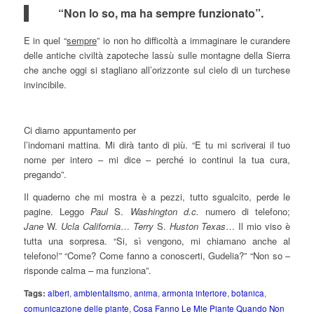
“Non lo so, ma ha sempre funzionato”.
E in quel “
sempre
” io non ho difficoltà a immaginare le curandere
delle antiche civiltà zapoteche lassù sulle montagne della Sierra
che anche oggi si stagliano all’orizzonte sul cielo di un turchese
invincibile.
Ci diamo appuntamento per
l’indomani mattina. Mi dirà tanto di più. “E tu mi scriverai il tuo
nome per intero – mi dice – perché io continui la tua cura,
pregando”.
Il quaderno che mi mostra è a pezzi, tutto sgualcito, perde le
pagine. Leggo
Paul
S.
Washington
d.c.
numero di telefono;
Jane
W.
Ucla
California
…
Terry
S.
Huston Texas
… Il mio viso è
tutta una sorpresa. “Si, sì vengono, mi chiamano anche al
telefono!” “Come? Come fanno a conoscerti, Gudelia?” “Non so –
risponde calma – ma funziona”.
Tags:
alberi
,
ambientalismo
,
anima
,
armonia interiore
,
botanica
,
comunicazione delle piante
,
Cosa Fanno Le Mie Piante Quando Non