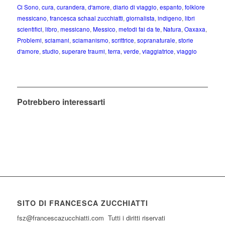
Ci Sono
,
cura
,
curandera
,
d'amore
,
diario di viaggio
,
espanto
,
folklore
messicano
,
francesca schaal zucchiatti
,
giornalista
,
indigeno
,
libri
scientifici
,
libro
,
messicano
,
Messico
,
metodi fai da te
,
Natura
,
Oaxaxa
,
Problemi
,
sciamani
,
sciamanismo
,
scrittrice
,
sopranaturale
,
storie
d'amore
,
studio
,
superare traumi
,
terra
,
verde
,
viaggiatrice
,
viaggio
Potrebbero interessarti
SITO DI FRANCESCA ZUCCHIATTI
fsz@francescazucchiatti.com Tutti i diritti riservati