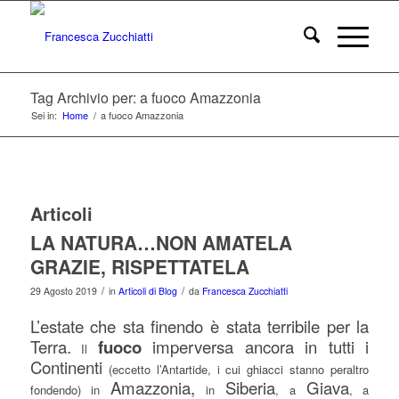
Tag Archivio per: a fuoco Amazzonia
Sei in:
Home
/
a fuoco Amazzonia
Articoli
LA NATURA…NON AMATELA
GRAZIE, RISPETTATELA
/
/
29 Agosto 2019
in
Articoli di Blog
da
Francesca Zucchiatti
L’estate che sta finendo è stata terribile per la
Terra.
fuoco
imperversa ancora
in tutti i
Il
Continenti
(eccetto l’Antartide, i cui ghiacci stanno peraltro
Amazzonia,
Siberia
Giava
fondendo) in
in
, a
, a