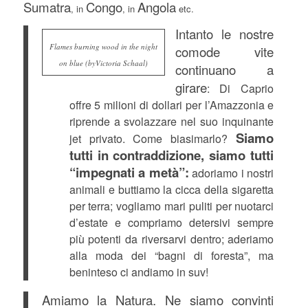
Sumatra
Congo
Angola
, in
, in
etc.
Intanto le nostre
Flames burning wood in the night
comode vite
on blue (byVictoria Schaal)
continuano a
girare
: Di Caprio
offre 5 milioni di dollari per l’Amazzonia e
riprende a svolazzare nel suo inquinante
Siamo
jet privato. Come biasimarlo?
tutti in contraddizione, siamo tutti
“impegnati a metà”:
adoriamo i nostri
animali e buttiamo la cicca della sigaretta
per terra; vogliamo mari puliti per nuotarci
d’estate e compriamo detersivi sempre
più potenti da riversarvi dentro; aderiamo
alla moda dei “bagni di foresta”, ma
beninteso ci andiamo in suv!
Amiamo la Natura. Ne siamo convinti