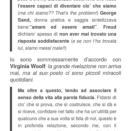
l’essere capaci di diventare cio’ che siamo
(
ma chi siamo?? That’s the problem!
)
George
Sand,
donna pratica e saggia sintetizzava
bene:
”amare ed essere amati”
.
Freud
dichiaro’ spesso di
non aver mai trovato una
risposta soddisfacente
(
e se non l’ha trovata
lui, siamo messi male!!
)
Io sono sommessamente d’accordo con
Virginia Woolf
la grande rivelazione non arriva
:
mai, ma al suo posto ci sono piccoli miracoli
quotidiani.
Ma oltre a questo, tendo ad associare il
senso della vita alla parola fiducia.
Fidarsi di
cio’ che si prova, che si costruisce, che si dà e
si riceve, confidare nel fatto che ha un’utilità per
qualcuno che a sua volta si fida di noi, questo è
in profonda relazione, secondo me, con il