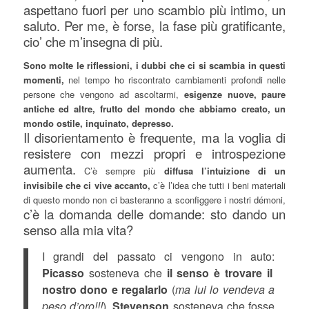
aspettano fuori per uno scambio più intimo, un
saluto. Per me, è forse, la fase più gratificante,
cio’ che m’insegna di più.
Sono molte le riflessioni, i dubbi che ci si scambia in questi
momenti,
nel tempo ho riscontrato cambiamenti profondi nelle
persone che vengono ad ascoltarmi,
esigenze nuove, paure
antiche ed altre, frutto del mondo che abbiamo creato, un
mondo ostile, inquinato, depresso.
Il disorientamento è frequente, ma la voglia di
resistere con mezzi propri e introspezione
aumenta.
C’è sempre più
diffusa l’intuizione di un
invisibile che ci vive accanto,
c’è l’idea che tutti i beni materiali
di questo mondo non ci basteranno a sconfiggere i nostri démoni,
c’è la domanda delle domande: sto dando un
senso alla mia vita?
I grandi del passato ci vengono in auto:
Picasso
sosteneva che
il senso è trovare il
nostro dono e regalarlo
(
ma lui lo vendeva a
peso d’oro!!!
),
Stevenson
sosteneva che fosse