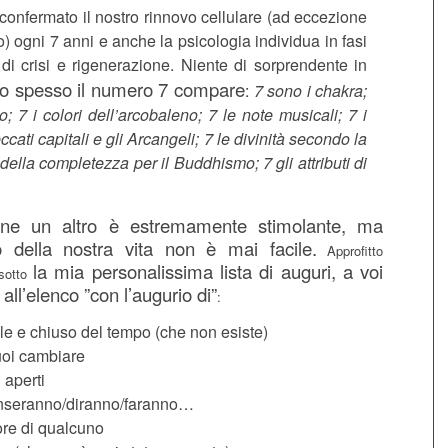
confermato il nostro rinnovo cellulare (ad eccezione
) ogni 7 anni e anche la psicologia individua in fasi
 di crisi e rigenerazione. Niente di sorprendente in
o spesso il numero 7 compare
:
7 sono i chakra;
; 7 i colori dell’arcobaleno; 7 le note musicali; 7 i
ccati capitali e gli Arcangeli; 7 le divinità secondo la
ella completezza per il Buddhismo; 7 gli attributi di
arne un altro è estremamente stimolante, ma
 della nostra vita non è mai facile.
Approfitto
la mia personalissima lista di auguri, a voi
 sotto
i all’elenco ”con l’augurio di”
:
ale e chiuso del tempo (che non esiste)
uoi cambiare
 aperti
penseranno/diranno/faranno…
ore di qualcuno