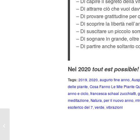
– Di capire il segreto della v
– Di attrarre ciò che vuoi da
– Di provare gratitudine per 
– Di scoprire la libertà nell’a
– Di suscitare un piccolo sorri
– Di sognare in grande, oltre
– Di partire anche soltanto co
Nel 2020
tout est possible!
Tags:
2019
,
2020
,
augurio fine anno
,
Ausp
delle piante
,
Cosa Fanno Le Mie Piante Q
anno e ciclo
,
francesca schaal zucchiatti
,
g
meditazione
,
Natura
,
per il nuovo anno
,
rr
esoterico del 7
,
verde
,
vibrazioni
PER L’ANNO
PROSSIMO: CHIEDI
LA LUNA!