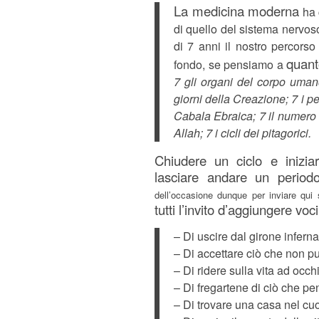
La medicina moderna
ha 
di quello del sistema nervoso
di 7 anni il nostro percorso
quant
fondo, se pensiamo a
7 gli organi del corpo umano
giorni della Creazione; 7 i pe
Cabala Ebraica; 7 il numero d
Allah; 7 i cicli dei pitagorici.
Chiudere un ciclo e inizi
lasciare andare un periodo
dell’occasione dunque per inviare qui
tutti l’invito d’aggiungere voc
– Di uscire dal girone infern
– Di accettare ciò che non p
– Di ridere sulla vita ad occhi
– Di fregartene di ciò che 
– Di trovare una casa nel cu