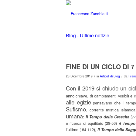
Blog - Ultime notizie
FINE DI UN CICLO DI 
/
/
28 Dicembre 2019
in
Articoli di Blog
da
Franc
Con il 2019 si chiude un cic
anno chiave, di cambiamenti visibili e in
alle egizie
pensavano che il tempo d
Sufismo,
corrente mistica islamica
umana
:
Il Tempo della Crescita
(7-
e ricerca di equilibrio (28-56)
il Tempo 
l’ultimo ( 84-112),
Il Tempo della Sagg