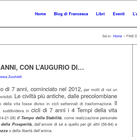
Home
Blog di Francesca
Libri
Eventi
L’
Sei in:
Home
/
FINE 
7 ANNI, CON L’AUGURIO DI…
esca Zucchiatti
lo di 7 anni, cominciato nel 2012,
per molti di noi un
Le civiltà più antiche, dalle precolombiane
visibili.
Il
ella vita fosse diviso in cicli settennali di trasformazione.
cicli di 7 anni i 4 Tempi della vita
, suddivideva in
14-21-28)
il Tempo della Stabilità
, come realizzazione personale
della Prosperità,
dall’amore di sé a quello per gli altri (56-84) e
ezza
o della libertà dell’anima.