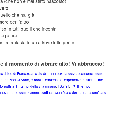
ita (che non è mai stato nascosto)
vvero
quello che hai già
more per l’altro
so in tutti quelli che incontri
 la paura
n la fantasia in un altrove tutto per te…
è il momento di vibrare alto! Vi abbraccio!
ici
,
blog di Francesca
,
ciclo di 7 anni
,
civiltà egizie
,
comunicazione
uando Non Ci Sono
,
e-books
,
esoterismo
,
esperienze mistiche
,
fine
iornalista
,
I 4 tempi della vita umana
,
I Sufisti
,
il 7
,
Il Tempo
,
innovamento ogni 7 annni
,
scrittrice
,
significato dei numeri
,
significato