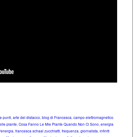
e punti
,
arte del distacco
,
blog di Francesca
,
campo elettromagnetico
lle piante
,
Cosa Fanno Le Mie Piante Quando Non Ci Sono
,
energia
l'energia
,
francesca schaal zucchiatti
,
frequenza
,
giornalista
,
infiniti