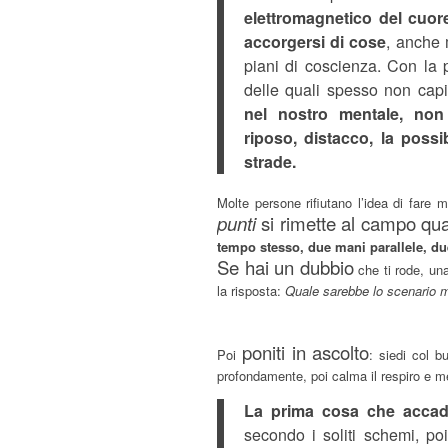
elettromagnetico del cuor
accorgersi di cose
, anche m
piani di coscienza. Con la pr
delle quali spesso non cap
nel nostro mentale, non
riposo, distacco, la possib
strade.
Molte persone rifiutano l’idea di fare m
punti
si rimette al campo qua
tempo stesso, due mani parallele, due
Se hai un dubbio
che ti rode, una
la risposta:
Quale sarebbe lo scenario m
poniti in ascolto
Poi
: siedi col bu
profondamente, poi calma il respiro e me
La prima cosa che accadr
secondo i soliti schemi, po