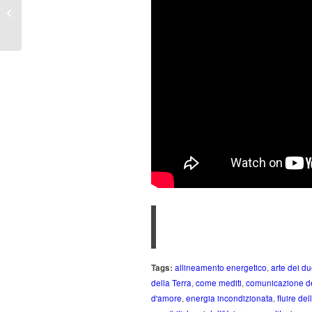
LUNATICI? Gesù, gli
Esseni
Tags:
allineamento energetico
,
arte dei du
della Terra
,
come mediti
,
comunicazione de
d'amore
,
energia incondizionata
,
fluire del