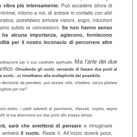
e vibra più intensamente.
Può accadere allora di
inime, intorno a noi, di entrare in contatto con altri
atica, potrebbero arrivare visioni, sogni, intuizioni
iamo subito le connessioni.
Se non hanno senso
 ha alcuna importanza, agiscono, forniscono
ilità per il nostro inconscio di percorrere altre
Ma
l’arte dei due
editazione per il suo carattere spirituale.
ntico.
Chiudendo gli occhi, cercando di fissare due punti al
 occhi…ci rimettiamo alla molteplicità del possibile.
 decisione da prendere, può essere utile, chiedere, senza pilotare
igliore per me?
sto eretto, i piedi aderenti al pavimento, rilassati, inspira, espira
tti la tua attenzione sui due punti allo stesso tempo.
à, sarà che smetterai di pensare
e rimuginare
i arriverà
il vuoto.
Resta lì. All’inizio durerà poco,