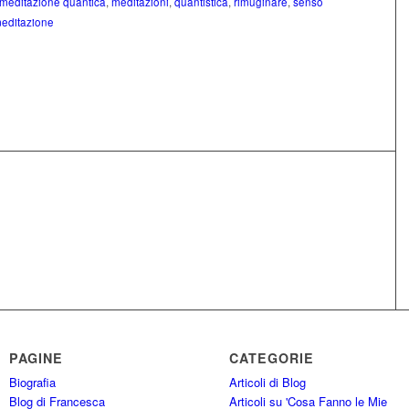
meditazione quantica
,
meditazioni
,
quantistica
,
rimuginare
,
senso
meditazione
PAGINE
CATEGORIE
Biografia
Articoli di Blog
Blog di Francesca
Articoli su 'Cosa Fanno le Mie