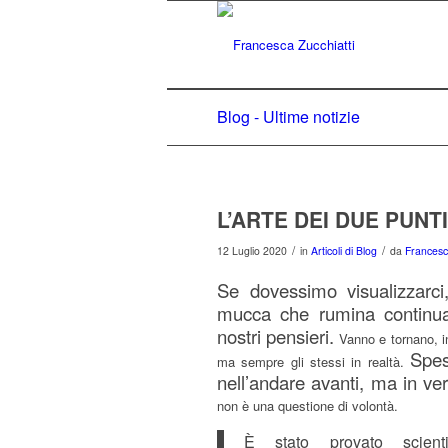
Blog - Ultime notizie
L’ARTE DEI DUE PUN
/
/
12 Luglio 2020
in
Articoli di Blog
da
Francesc
Se dovessimo visualizzar
mucca che rumina continua
nostri pensieri.
Vanno e tornano, in
Spes
ma sempre gli stessi in realtà.
nell’andare avanti, ma in ve
non è una questione di volontà.
È stato provato scien