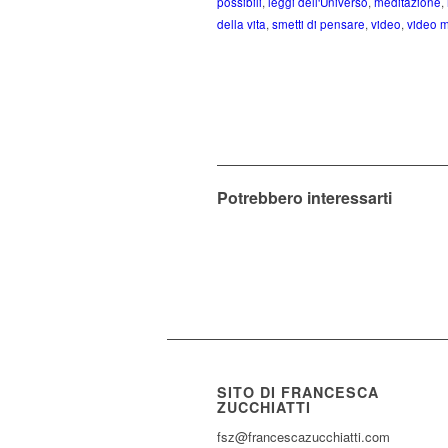
possibili
,
leggi dell'Universo
,
meditazione
,
della vita
,
smetti di pensare
,
video
,
video 
Potrebbero interessarti
SITO DI FRANCESCA
ZUCCHIATTI
fsz@francescazucchiatti.com