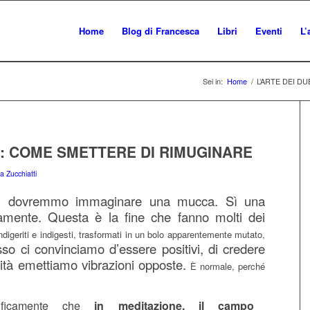
Home
Blog di Francesca
Libri
Eventi
L’
Sei in:
Home
/
L’ARTE DEI D
TI: COME SMETTERE DI RIMUGINARE
a Zucchiatti
ci, dovremmo immaginare una mucca. Sì una
mente. Questa è la fine che fanno molti dei
digeriti e indigesti, trasformati in un bolo apparentemente mutato,
so ci convinciamo d’essere positivi, di credere
rità emettiamo vibrazioni opposte.
È normale, perché
tificamente che
in meditazione, il campo