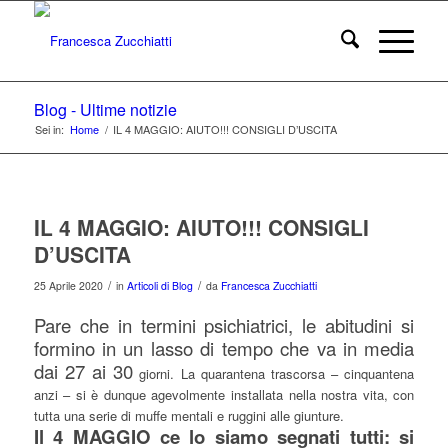
Blog - Ultime notizie
Sei in:
Home
/
IL 4 MAGGIO: AIUTO!!! CONSIGLI D’USCITA
IL 4 MAGGIO: AIUTO!!! CONSIGLI
D’USCITA
/
/
25 Aprile 2020
in
Articoli di Blog
da
Francesca Zucchiatti
Pare che in termini psichiatrici, le abitudini si
formino in un lasso di tempo che va in media
dai 27 ai 30
giorni. La quarantena trascorsa – cinquantena
anzi – si è dunque agevolmente installata nella nostra vita, con
tutta una serie di muffe mentali e ruggini alle giunture.
Il 4 MAGGIO ce lo siamo segnati tutti: si