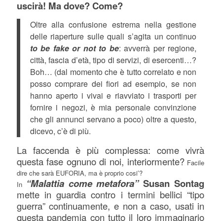
uscirà! Ma dove? Come?
Oltre alla confusione estrema nella gestione
delle riaperture sulle quali s’agita un continuo
to be fake or not to be
: avverrà per regione,
città, fascia d’età, tipo di servizi, di esercenti…?
Boh… (dal momento che è tutto correlato e non
posso comprare dei fiori ad esempio, se non
hanno aperto i vivai e riavviato i trasporti per
fornire i negozi, è mia personale convinzione
che gli annunci servano a poco) oltre a questo,
dicevo, c’è di più.
La faccenda è più complessa: come vivrà
questa fase ognuno di noi, interiormente?
Facile
dire che sarà EUFORIA, ma è proprio cosi’?
“Malattia come metafora”
Susan Sontag
In
mette in guardia contro i termini bellici “tipo
guerra” continuamente, e non a caso, usati in
questa pandemia con tutto il loro immaginario