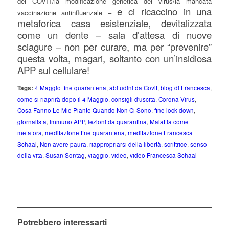
del COVIT/la modificazione genetica del virus/la mancata
e ci ricaccino in una
vaccinazione antinfluenzale –
metaforica casa esistenziale, devitalizzata
come un dente – sala d’attesa di nuove
sciagure – non per curare, ma per “prevenire”
questa volta, magari, soltanto con un’insidiosa
APP sul cellulare!
Tags:
4 Maggio fine quarantena
,
abitudini da Covit
,
blog di Francesca
,
come si riaprirà dopo il 4 Maggio
,
consigli d'uscita
,
Corona Virus
,
Cosa Fanno Le Mie Piante Quando Non Ci Sono
,
fine lock down
,
giornalista
,
Immuno APP
,
lezioni da quarantina
,
Malattia come
metafora
,
meditazione fine quarantena
,
meditazione Francesca
Schaal
,
Non avere paura
,
riappropriarsi della libertà
,
scrittrice
,
senso
della vita
,
Susan Sontag
,
viaggio
,
video
,
video Francesca Schaal
Potrebbero interessarti