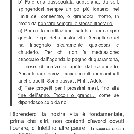
b)
Fare una passeggiata quotidiana, da soli,
spingendosi sempre un po’ più lontano,
nei
limiti del consentito, o girandoci intorno, in
modo da
non fare sempre lo stesso itinerario.
c)
Per chi fa meditazione:
salutare per sempre
questo tempo della nostra vita. Accoglierlo (ci
ha insegnato sicuramente qualcosa) e
chiuderlo.
Per chi non fa meditazione:
stracciare dall’agenda le pagine di quarantena,
il mese di marzo e aprile dal calendario.
Accantonare screzi, accadimenti (contaminati
anche quelli) Sono passati. Finiti. Addio.
d)
Fare progetti per i prossimi mesi, fino alla
fine dell’anno. Piccoli o grandi…
come se
dipendesse solo da noi.
Riprenderci la nostra vita è fondamentale,
prima che altri, non contenti d’averci dovuti
liberare, ci iniettino altre paure
– la seconda ondata