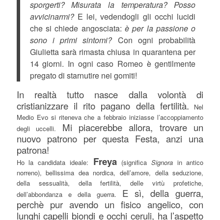
sporgerti? Misurata la temperatura? Posso
avvicinarmi?
E lei, vedendogli gli occhi lucidi
che si chiede angosciata:
è per la passione o
sono i primi sintomi?
Con ogni probabilità
Giulietta sarà rimasta chiusa in quarantena per
14 giorni. In ogni caso Romeo è gentilmente
pregato di starnutire nei gomiti!
In realtà tutto nasce dalla volontà di
cristianizzare il rito pagano della fertilità.
Nel
Medio Evo si riteneva che a febbraio iniziasse l’accoppiamento
Mi piacerebbe allora, trovare un
degli uccelli.
nuovo patrono per questa Festa, anzi una
patrona!
Freya
Ho la candidata ideale:
(significa
Signora
in antico
norreno), bellissima dea nordica, dell’amore, della seduzione,
della sessualità, della fertilità, delle virtù profetiche,
E sì, della guerra,
dell’abbondanza e della guerra.
perchè pur avendo un fisico angelico, con
lunghi capelli biondi e occhi ceruli, ha l’aspetto