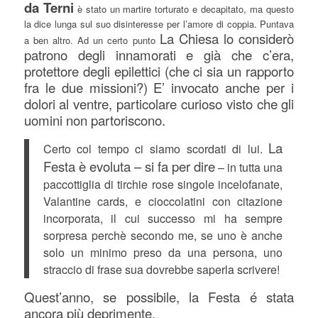
da Terni
è stato un martire torturato e decapitato, ma questo
la dice lunga sul suo disinteresse per l’amore di coppia. Puntava
La Chiesa lo considerò
a ben altro. Ad un certo punto
patrono degli innamorati e già che c’era,
protettore degli epilettici (che ci sia un rapporto
fra le due missioni?) E’ invocato anche per i
dolori al ventre, particolare curioso visto che gli
uomini non partoriscono.
La
Certo col tempo ci siamo scordati di lui.
Festa è evoluta – si fa per dire
– in tutta una
paccottiglia di tirchie rose singole incelofanate,
Valantine cards, e cioccolatini con citazione
incorporata, il cui successo mi ha sempre
sorpresa perchè secondo me, se uno è anche
solo un minimo preso da una persona, uno
straccio di frase sua dovrebbe saperla scrivere!
Quest’anno, se possibile, la Festa é stata
ancora più deprimente.