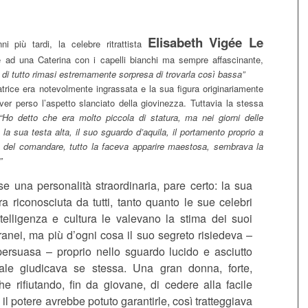
Elisabeth Vigée Le
i più tardi, la celebre ritrattista
te ad una Caterina con i capelli bianchi ma sempre affascinante,
 di tutto rimasi estremamente sorpresa di trovarla così bassa”
atrice era notevolmente ingrassata e la sua figura originariamente
er perso l’aspetto slanciato della giovinezza. Tuttavia la stessa
“Ho detto che era molto piccola di statura, ma nei giorni delle
 la sua testa alta, il suo sguardo d’aquila, il portamento proprio a
ne del comandare, tutto la faceva apparire maestosa, sembrava la
”
e una personalità straordinaria, pare certo: la sua
a riconosciuta da tutti, tanto quanto le sue celebri
ntelligenza e cultura le valevano la stima dei suoi
anei, ma più d’ogni cosa il suo segreto risiedeva –
ersuasa – proprio nello sguardo lucido e asciutto
ale giudicava se stessa. Una gran donna, forte,
che rifiutando, fin da giovane, di cedere alla facile
 il potere avrebbe potuto garantirle, così tratteggiava