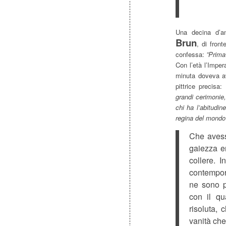
Una decina d’ann
Brun
, di fron
confessa:
”Prima
Con l’età l’Imper
minuta doveva av
pittrice precisa:
grandi cerimonie,
chi ha l’abitudi
regina del mondo
Che avess
gaiezza er
collere. I
contempor
ne sono p
con il qu
risoluta, 
vanità che