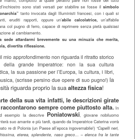
e marito, complotto al quale peraltro pare non fosse del tutto
’inchiostro sono stati versati per stabilire se fosse il
simbolo
onarchia”
tanto invocata dagli Illuministi francesi, con i quali si
ti, eruditi rapporti, oppure un’
abile calcolatrice,
un’affabile
ana col pugno di ferro, capace di reprimere senza pietà qualsiasi
cazione al cambiamento.
ta sede attardarmi brevemente su una minuzia che merita,
a, divertita riflessione.
il mio approfondimento non riguarda il ritratto storico
o della grande Imperatrice: non la sua cultura
ica, la sua passione per l’Europa, la cultura, i libri,
la
 musica, (scrisse persino due opere di suo pugno!)
sità riguarda proprio la sua
altezza fisica
!
te della sua vita infatti, le descrizioni girate
la raccontarono sempre come piuttosto alta.
In
Poniatowski
 ad esempio la descrive
, giovane nobiluomo
nterà suo amante e più tardi, quando da Imperatrice Caterina vorrà
ato re di Polonia (un Paese all’epoca ingovernabile!)
“Capelli neri,
hissima, eterea, splendente, naso greco… – elenca fra le tante