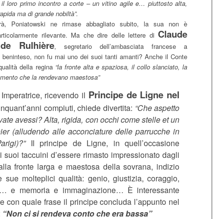
il loro primo incontro a corte – un vitino agile e… piuttosto alta,
apida ma di grande nobiltà”.
irà, Poniatowski ne rimase abbagliato subito, la sua non è
Claude
rticolarmente rilevante. Ma che dire delle lettere di
de Rulhière
, segretario dell’ambasciata francese a
, beninteso, non fu mai uno dei suoi tanti amanti? Anche il Conte
 qualità della regina
“la fronte alta e spaziosa, il collo slanciato, la
rtamento che la rendevano maestosa”
Principe de Ligne nel
Imperatrice, ricevendo il
cinquant’anni compiuti, chiede divertita:
“Che aspetto
te avessi? Alta, rigida, con occhi come stelle et un
ier (alludendo alle acconciature delle parrucche in
rigi)?”
Il principe de Ligne, in quell’occasione
i suoi taccuini d’essere rimasto impressionato dagli
alla fronte larga e maestosa della sovrana, indizio
e sue molteplici qualità: genio, giustizia, coraggio,
tà… e memoria e immaginazione… È interessante
e con quale frase il principe concluda l’appunto nel
:
“Non ci si rendeva conto che era bassa”