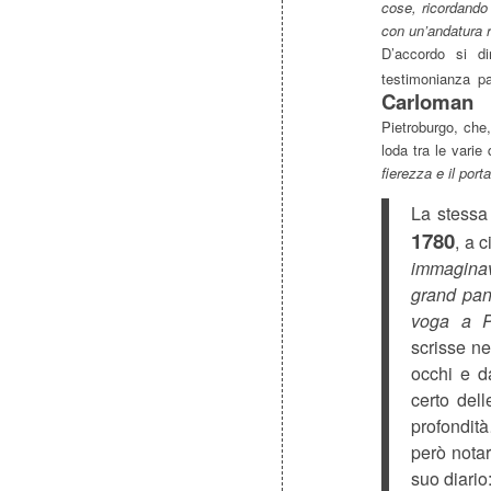
cose, ricordando 
con un’andatura r
D’accordo si d
testimonianza pa
Carloman 
Pietroburgo, che
loda tra le varie
fierezza e il po
La stessa 
1780
, a 
immaginava
grand pan
voga a Pa
scrisse ne
occhi e d
certo dell
profondi
però notar
suo diario