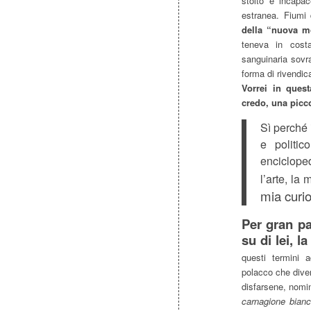
stolto e incapac
estranea. Fiumi d
della “nuova m
teneva in costan
sanguinaria sovr
forma di rivendi
Vorrei in ques
credo, una piccol
Sì perché 
e politic
encicloped
l’arte, la
mia curio
Per gran par
su di lei, 
questi termini
polacco che dive
disfarsene, nomin
carnagione bianc