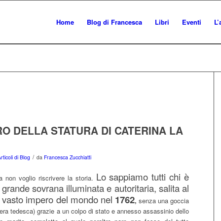
Home
Blog di Francesca
Libri
Eventi
L’
RO DELLA STATURA DI CATERINA LA
/
rticoli di Blog
da
Francesca Zucchiatti
Lo sappiamo tutti chi è
a non voglio riscrivere la storia.
grande sovrana illuminata e autoritaria, salita al
ù vasto impero del mondo nel
1762
,
senza una goccia
era tedesca) grazie a un colpo di stato e annesso assassinio dello