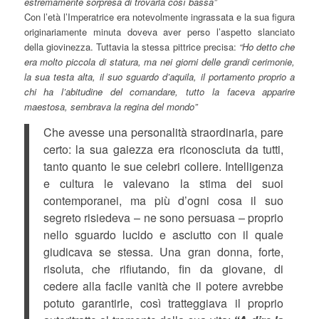
estremamente sorpresa di trovarla così bassa”
Con l’età l’Imperatrice era notevolmente ingrassata e la sua figura
originariamente minuta doveva aver perso l’aspetto slanciato
della giovinezza. Tuttavia la stessa pittrice precisa:
“Ho detto che
era molto piccola di statura, ma nei giorni delle grandi cerimonie,
la sua testa alta, il suo sguardo d’aquila, il portamento proprio a
chi ha l’abitudine del comandare, tutto la faceva apparire
maestosa, sembrava la regina del mondo”
Che avesse una personalità straordinaria, pare
certo: la sua gaiezza era riconosciuta da tutti,
tanto quanto le sue celebri collere. Intelligenza
e cultura le valevano la stima dei suoi
contemporanei, ma più d’ogni cosa il suo
segreto risiedeva – ne sono persuasa – proprio
nello sguardo lucido e asciutto con il quale
giudicava se stessa. Una gran donna, forte,
risoluta, che rifiutando, fin da giovane, di
cedere alla facile vanità che il potere avrebbe
potuto garantirle, così tratteggiava il proprio