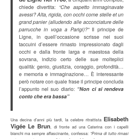
chiede divertita:
“Che aspetto immaginavate
avessi? Alta, rigida, con occhi come stelle et un
grand panier (alludendo alle acconciature delle
parrucche in voga a Parigi)?”
Il principe de
Ligne, in quell’occasione scrisse nei suoi
taccuini d’essere rimasto impressionato dagli
occhi e dalla fronte larga e maestosa della
sovrana, indizio certo delle sue molteplici
qualità: genio, giustizia, coraggio, profondità…
e memoria e immaginazione… È interessante
però notare con quale frase il principe concluda
l’appunto nel suo diario:
“Non ci si rendeva
conto che era bassa”
Elisabeth
Una decina d’anni più tardi, la celebre ritrattista
Vigée Le Brun
, di fronte ad una Caterina con i capelli
bianchi ma sempre affascinante, confessa:
”Prima di tutto rimasi