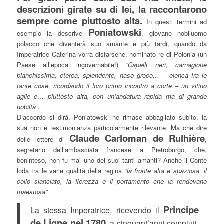
descrizioni girate su di lei, la raccontarono
sempre come piuttosto alta.
In questi termini ad
Poniatowski
esempio la descrive
, giovane nobiluomo
polacco che diventerà suo amante e più tardi, quando da
Imperatrice Caterina vorrà disfarsene, nominato re di Polonia (un
Paese all’epoca ingovernabile!)
“Capelli neri, carnagione
bianchissima, eterea, splendente, naso greco… – elenca fra le
tante cose, ricordando il loro primo incontro a corte – un vitino
agile e… piuttosto alta, con un’andatura rapida ma di grande
nobiltà”.
D’accordo si dirà, Poniatowski ne rimase abbagliato subito, la
sua non è testimonianza particolarmente rilevante. Ma che dire
Claude Carloman de Rulhière
delle lettere di
,
segretario dell’ambasciata francese a Pietroburgo, che,
beninteso, non fu mai uno dei suoi tanti amanti? Anche il Conte
loda tra le varie qualità della regina
“la fronte alta e spaziosa, il
collo slanciato, la fierezza e il portamento che la rendevano
maestosa”
Principe
La stessa Imperatrice, ricevendo il
de Ligne nel 1780
, a cinquant’anni compiuti,