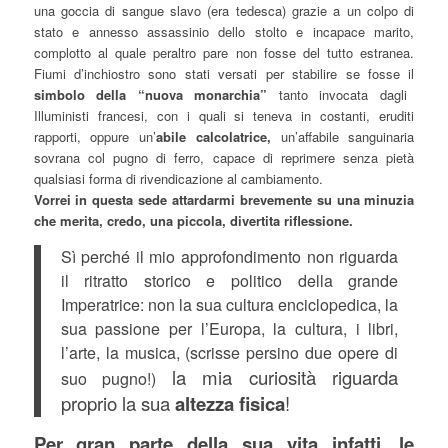
una goccia di sangue slavo (era tedesca) grazie a un colpo di
stato e annesso assassinio dello stolto e incapace marito,
complotto al quale peraltro pare non fosse del tutto estranea.
Fiumi d’inchiostro sono stati versati per stabilire se fosse il
simbolo della “nuova monarchia”
tanto invocata dagli
Illuministi francesi, con i quali si teneva in costanti, eruditi
rapporti, oppure un’
abile calcolatrice,
un’affabile sanguinaria
sovrana col pugno di ferro, capace di reprimere senza pietà
qualsiasi forma di rivendicazione al cambiamento.
Vorrei in questa sede attardarmi brevemente su una minuzia
che merita, credo, una piccola, divertita riflessione.
Sì perché il mio approfondimento non riguarda
il ritratto storico e politico della grande
Imperatrice: non la sua cultura enciclopedica, la
sua passione per l’Europa, la cultura, i libri,
l’arte, la musica, (scrisse persino due opere di
la mia curiosità riguarda
suo pugno!)
proprio la sua
altezza fisica
!
Per gran parte della sua vita infatti, le