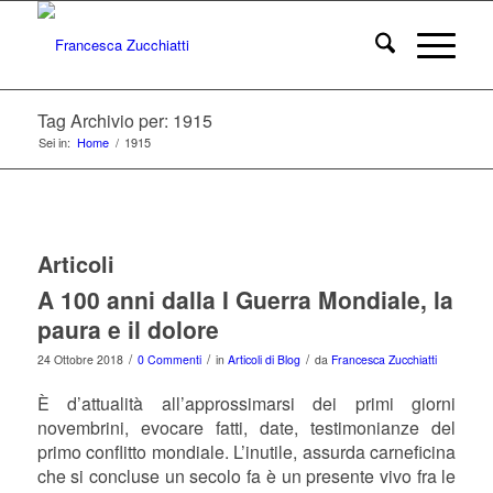
Tag Archivio per: 1915
Sei in:
Home
/
1915
Articoli
A 100 anni dalla I Guerra Mondiale, la
paura e il dolore
/
/
/
24 Ottobre 2018
0 Commenti
in
Articoli di Blog
da
Francesca Zucchiatti
È d’attualità all’approssimarsi dei primi giorni
novembrini, evocare fatti, date, testimonianze del
primo conflitto mondiale. L’inutile, assurda carneficina
che si concluse un secolo fa è un presente vivo fra le