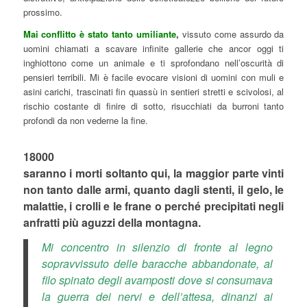
prossimo.
Mai conflitto è stato tanto umiliante
,
vissuto come assurdo da
uomini chiamati a scavare infinite gallerie che ancor oggi ti
inghiottono come un animale e ti sprofondano nell’oscurità di
pensieri terribili. Mi è facile evocare visioni di uomini con muli e
asini carichi, trascinati fin quassù in sentieri stretti e scivolosi, al
rischio costante di finire di sotto, risucchiati da burroni tanto
profondi da non vederne la fine.
18000
saranno i morti soltanto qui, la maggior parte vinti
non tanto dalle armi, quanto dagli stenti, il gelo, le
malattie, i crolli e le frane o perché precipitati negli
anfratti più aguzzi della montagna.
Mi concentro in silenzio di fronte al legno
sopravvissuto delle baracche abbandonate, al
filo spinato degli avamposti dove si consumava
la guerra dei nervi e dell’attesa, dinanzi ai