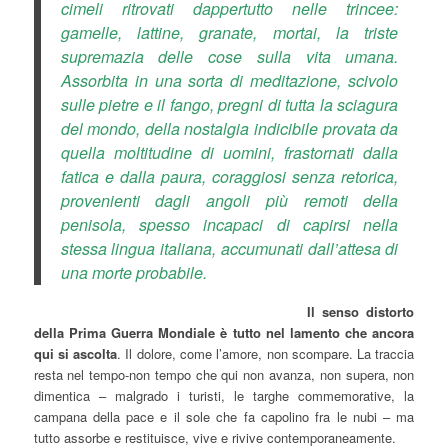
cimeli ritrovati dappertutto nelle trincee:
gamelle, lattine, granate, mortai, la triste
supremazia delle cose sulla vita umana.
Assorbita in una sorta di meditazione, scivolo
sulle pietre e il fango, pregni di tutta la sciagura
del mondo, della nostalgia indicibile provata da
quella moltitudine di uomini, frastornati dalla
fatica e dalla paura, coraggiosi senza retorica,
provenienti dagli angoli più remoti della
penisola, spesso incapaci di capirsi nella
stessa lingua italiana, accumunati dall’attesa di
una morte probabile.
Il senso distorto
della Prima Guerra Mondiale è tutto nel lamento che ancora
qui si ascolta
. Il dolore, come l’amore, non scompare. La traccia
resta nel tempo-non tempo che qui non avanza, non supera, non
dimentica – malgrado i turisti, le targhe commemorative, la
campana della pace e il sole che fa capolino fra le nubi – ma
tutto assorbe e restituisce, vive e rivive contemporaneamente.