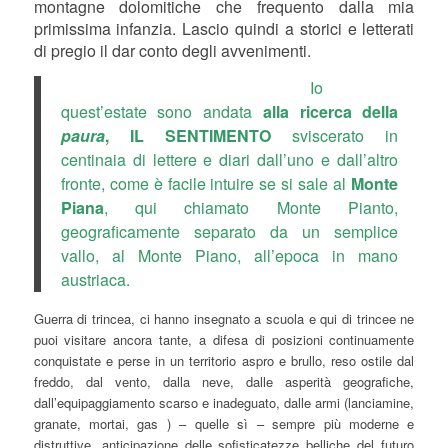
montagne dolomitiche che frequento dalla mia
primissima infanzia. Lascio quindi a storici e letterati
di pregio il dar conto degli avvenimenti.
Io
quest’estate sono andata
alla ricerca della
paura
, IL SENTIMENTO
sviscerato in
centinaia di lettere e diari dall’uno e dall’altro
fronte, come è facile intuire se si sale al
Monte
Piana
, qui chiamato Monte Pianto,
geograficamente separato da un semplice
vallo, al Monte Piano, all’epoca in mano
austriaca.
Guerra di trincea, ci hanno insegnato a scuola e qui di trincee ne
puoi visitare ancora tante, a difesa di posizioni continuamente
conquistate e perse in un territorio aspro e brullo, reso ostile dal
freddo, dal vento, dalla neve, dalle asperità geografiche,
dall’equipaggiamento scarso e inadeguato, dalle armi (lanciamine,
granate, mortai, gas ) – quelle sì – sempre più moderne e
distruttive, anticipazione delle sofisticatezze belliche del futuro