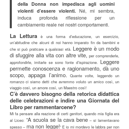
della Donna non impedisca agli uomini
violenti d’essere violenti.
Né, mi sembra,
induca profonda riflessione per un
cambiamento reale nei nostri comportamenti.
La Lettura
è una forma d’educazione, un esercizio,
un’abitudine che alcuni di noi hanno imparato fin da bambini e
Leggere è un modo
che si può praticare a qualsiasi età.
di sfuggire alla vita con altre vite,
per comprenderle,
Leggere
approfondirle, imitarle se sono fonte d’ispirazione.
permette conoscenza e ragionamento, dà uno
scopo, appaga l’animo.
Quante volte, leggendo un
romanzo ci siamo detti che avremmo voluto un amico così, un
viaggio così, un amore così, un Maestro così!
C’è davvero bisogno della retorica didattica
delle celebrazioni e indire una Giornata del
Libro per rammentarcene?
Mi fa pensare alla reazione di certi genitori, quando mia figlia era
“A scuola se la cava bene
al Liceo:
– si lamentavano
ma non legge!
spesso –
” E io mi mordevo le labbra per non