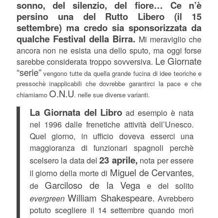
sonno, del silenzio, del fiore… Ce n’è
persino una del Rutto Libero (il 15
settembre) ma credo sia sponsorizzata da
qualche Festival della Birra.
Mi meraviglio che
ancora non ne esista una dello sputo, ma oggi forse
Le Giornate
sarebbe considerata troppo sovversiva.
“serie”
vengono tutte da quella grande fucina di idee teoriche e
pressochè inapplicabili che dovrebbe garantirci la pace e che
O.N.U
chiamiamo
. nelle sue diverse varianti.
La Giornata del Libro
ad esempio è nata
nel 1996 dalle frenetiche attività dell’Unesco.
Quel giorno, in ufficio doveva esserci una
maggioranza di funzionari spagnoli perchè
23 aprile,
scelsero la data del
nota per essere
Miguel de Cervantes
il giorno della morte di
,
Garciloso de la Vega
de
e del solito
William Shakespeare.
evergreen
Avrebbero
potuto scegliere il 14 settembre quando morì