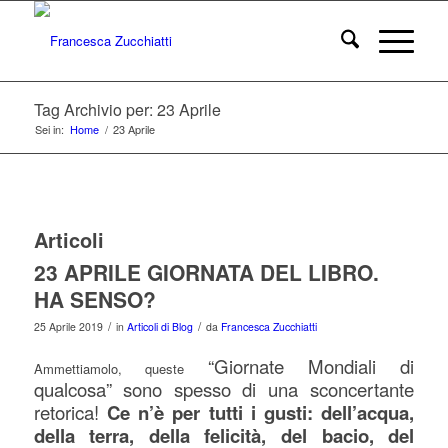
Tag Archivio per: 23 Aprile
Sei in:
Home
/
23 Aprile
Articoli
23 APRILE GIORNATA DEL LIBRO.
HA SENSO?
/
/
25 Aprile 2019
in
Articoli di Blog
da
Francesca Zucchiatti
“Giornate Mondiali di
Ammettiamolo, queste
qualcosa”
sono spesso di una sconcertante
retorica!
Ce n’è per tutti i gusti: dell’acqua,
della terra, della felicità, del bacio, del