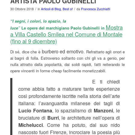
ARTISTA PAOLO GUBINELLI
/
/
30 Ottobre 2018
in
Articoli di Blog
,
Best of
da
Francesca Zucchiatti
“I segni, i colori, lo spazio, la
Mostra
luce”
Le opere del marchigiano Paolo Gubinelli in
a Villa Castello Smilea nel Comune di Montale
(fino al 9 dicembre)
burbero ed emotivo
Di sé, dice che è
. Refrattario agli onori e
ai bagni di folla. Estroverso soltanto con chi gli va a genio, per
nulla attratto dalla popolarità, dai soldi rapidi, fatti reiterando le
opere vincenti in forme cheap facilmente monetizzabili.
E ti chiedi
come abbia fatto a maturare tante esperienze
così profondamente iscritte nella storia dell’arte
italiana: l’avanguardia milanese dei tagli di
Lucio Fontana
, lo spazialismo di
Manzoni
, le
bruciature di
Burri
, le architetture nell’opera di
Michelucci
. Come ha potuto, dal suo nido
nascosto fuori Firenze, incrociare la poesia più