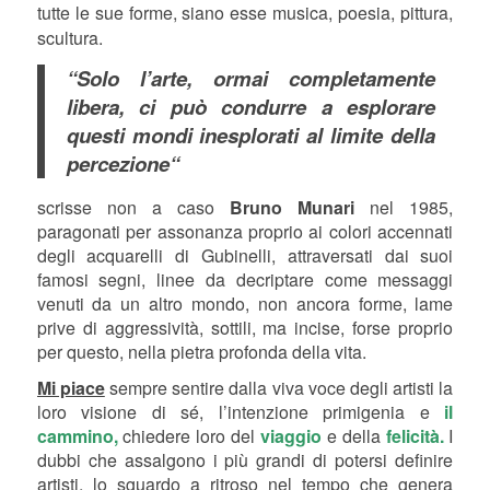
tutte le sue forme, siano esse musica, poesia, pittura,
scultura.
“Solo l’arte, ormai completamente
libera, ci può condurre a esplorare
questi mondi inesplorati al limite della
percezione“
scrisse non a caso
Bruno Munari
nel 1985,
paragonati per assonanza proprio ai colori accennati
degli acquarelli di Gubinelli, attraversati dai suoi
famosi segni, linee da decriptare come messaggi
venuti da un altro mondo, non ancora forme, lame
prive di aggressività, sottili, ma incise, forse proprio
per questo, nella pietra profonda della vita.
Mi piace
sempre sentire dalla viva voce degli artisti la
loro visione di sé, l’intenzione primigenia e
il
cammino,
chiedere loro del
viaggio
e della
felicità.
I
dubbi che assalgono i più grandi di potersi definire
artisti, lo sguardo a ritroso nel tempo che genera