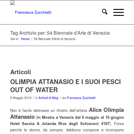
Tag Archivio per: 54 Biennale d’Arte di Venezia
Sei in:
Home
/
54 Biennale d'Arte di Venezia
Articoli
OLIMPIA ATTANASIO E I SUOI PESCI
OUT OF WATER
/
/
9 Maggio 2019
in
Articoli di Blog
da
Francesca Zucchiatti
Alice Olimpia
Non è facile delineare un ritratto dell’artista
Attanasio
(
in Mostra a Venezia dal 6 maggio al 16 giugno
Hotel Savoia & Jolanda Riva degli Schiavoni 4187
). Forse
perchè le donne, da sempre, debbono comporre e ricomporre