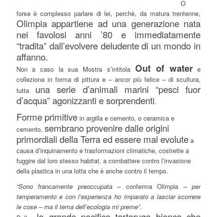
O
forse è complesso parlare di lei, perchè, da matura trentenne,
Olimpia appartiene ad una generazione nata
nei favolosi anni ’80 e immediatamente
“tradita” dall’evolvere deludente di un mondo in
affanno.
Out of water
Non a caso la sua Mostra s’intitola
e
colleziona in forma di pittura e – ancor più felice – di scultura,
una serie d’animali marini “pesci fuor
tutta
d’acqua” agonizzanti e sorprendenti
.
Forme primitive
in argilla e cemento, o ceramica e
sembrano provenire dalle origini
cemento,
primordiali della Terra ed essere mal evolute
a
causa d’inquinamento e trasformazioni climatiche, costrette a
fuggire dal loro stesso habitat, a combattere contro l’invasione
della plastica in una lotta che è anche contro il tempo.
“Sono francamente preoccupata
– conferma Olimpia –
per
temperamento e con l’esperienza ho imparato a lasciar scorrere
le cose – ma il tema dell’ecologia mi preme”
.
la grande pacifica tartaruga bianca che