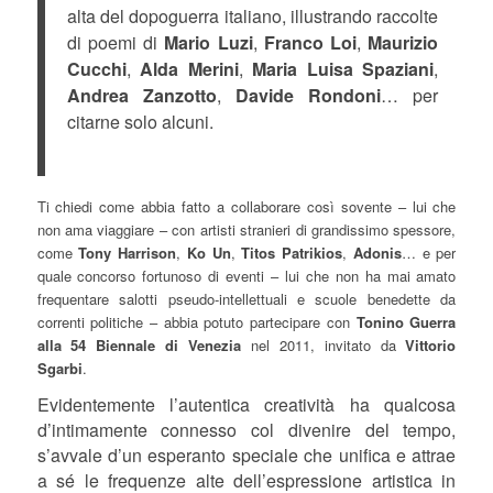
alta del dopoguerra italiano, illustrando raccolte
di poemi di
Mario Luzi
,
Franco Loi
,
Maurizio
Cucchi
,
Alda Merini
,
Maria Luisa Spaziani
,
Andrea Zanzotto
,
Davide Rondoni
… per
citarne solo alcuni.
Ti chiedi come abbia fatto a collaborare così sovente – lui che
non ama viaggiare – con artisti stranieri di grandissimo spessore,
come
Tony Harrison
,
Ko Un
,
Titos Patrikios
,
Adonis
… e per
quale concorso fortunoso di eventi – lui che non ha mai amato
frequentare salotti pseudo-intellettuali e scuole benedette da
correnti politiche – abbia potuto partecipare con
Tonino Guerra
alla 54 Biennale di Venezia
nel 2011, invitato da
Vittorio
Sgarbi
.
Evidentemente l’autentica creatività ha qualcosa
d’intimamente connesso col divenire del tempo,
s’avvale d’un esperanto speciale che unifica e attrae
a sé le frequenze alte dell’espressione artistica in