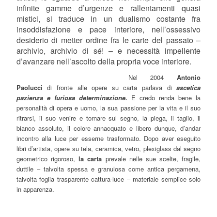
infinite gamme d’urgenze e rallentamenti quasi
mistici, si traduce in un dualismo costante fra
insoddisfazione e pace interiore, nell’ossessivo
desiderio di metter ordine fra le carte del passato –
archivio, archivio di sé! – e necessità impellente
d’avanzare nell’ascolto della propria voce interiore.
Nel 2004
Antonio
Paolucci
di fronte alle opere su carta parlava di
ascetica
pazienza e furiosa determinazione.
E credo renda bene la
personalità di opera e uomo, la sua passione per la vita e il suo
ritrarsi, il suo venire e tornare sul segno, la piega, il taglio, il
bianco assoluto, il colore annacquato e libero dunque, d’andar
incontro alla luce per esserne trasformato. Dopo aver eseguito
libri d’artista, opere su tela, ceramica, vetro, plexiglass dal segno
geometrico rigoroso,
la carta
prevale nelle sue scelte, fragile,
duttile – talvolta spessa e granulosa come antica pergamena,
talvolta foglia trasparente cattura-luce – materiale semplice solo
in apparenza.