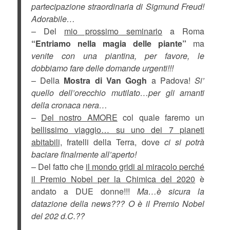
partecipazione straordinaria di Sigmund Freud!
Adorabile…
– Del
mio prossimo seminario
a Roma
“Entriamo nella magia delle piante”
ma
venite con una piantina, per favore, le
dobbiamo fare delle domande urgenti!!!
– Della
Mostra di Van Gogh
a Padova!
Si’
quello dell’orecchio mutilato…per gli amanti
della cronaca nera…
–
Del nostro AMORE
col quale faremo un
bellissimo viaggio… su uno dei 7 pianeti
abitabili,
fratelli della Terra, dove
ci si potrà
baciare finalmente all’aperto!
– Del fatto che
il mondo gridi al miracolo perché
il Premio Nobel per la Chimica del 2020
è
andato a DUE donne!!!
Ma…è sicura la
datazione della news??? O è il Premio Nobel
del 202 d.C.??