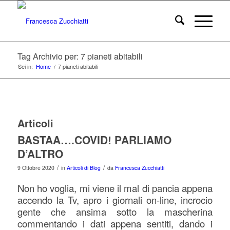
Tag Archivio per: 7 pianeti abitabili
Sei in:
Home
/
7 pianeti abitabili
Articoli
BASTAA….COVID! PARLIAMO
D’ALTRO
/
/
9 Ottobre 2020
in
Articoli di Blog
da
Francesca Zucchiatti
Non ho voglia, mi viene il mal di pancia appena
accendo la Tv, apro i giornali on-line, incrocio
gente che ansima sotto la mascherina
commentando i dati appena sentiti, dando i