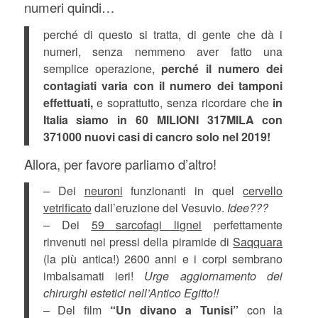
numeri quindi…
perché di questo si tratta, di gente che dà i
numeri, senza nemmeno aver fatto una
semplice operazione,
perché il numero dei
contagiati varia con il numero dei tamponi
effettuati,
e soprattutto, senza ricordare che
in
Italia siamo in 60 MILIONI 317MILA con
371000 nuovi casi di cancro solo nel 2019!
Allora, per favore parliamo d’altro!
– Dei
neuroni
funzionanti in quel
cervello
vetrificato
dall’eruzione del Vesuvio.
Idee???
– Dei
59 sarcofagi lignei
perfettamente
rinvenuti nei pressi della piramide di
Saqquara
(la più antica!) 2600 anni e i corpi sembrano
imbalsamati ieri!
Urge aggiornamento dei
chirurghi estetici nell’Antico Egitto!!
– Del film
“Un divano a Tunisi”
con la