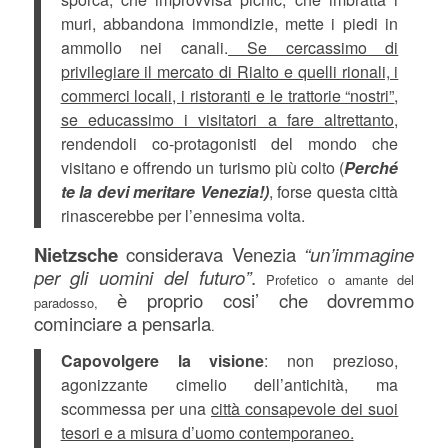
muri, abbandona immondizie, mette i piedi in
ammollo nei canali.
Se cercassimo di
privilegiare il mercato di Rialto e quelli rionali, i
commerci locali, i ristoranti e le trattorie “nostri”
,
se educassimo i visitatori a fare altrettanto,
rendendoli co-protagonisti del mondo che
visitano e offrendo un turismo più colto (
Perché
te la devi meritare Venezia!)
, forse questa città
rinascerebbe per l’ennesima volta.
Nietzsche
considerava Venezia
“un’immagine
per gli uomini del futuro”
.
Profetico o amante del
è proprio cosi’ che dovremmo
paradosso,
cominciare a pensarla
.
Capovolgere la visione
: non prezioso,
agonizzante cimelio dell’antichità, ma
scommessa per una
città consapevole dei suoi
tesori e a misura d’uomo contemporaneo.