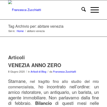
Tag Archivio per: abitare venezia
Sei in:
Home
/
abitare venezia
Articoli
VENEZIA ANNO ZERO
/
/
8 Giugno 2020
in
Articoli di Blog
da
Francesca Zucchiatti
Stamane,
nel tragitto fino allo studio del mio
ho incontrato nell’ordine: un
commercialista,
amico ristoratore, un antiquario, un barista, un
agente immobiliare. Non parlavamo dalla fine
di febbraio.
Bilancio
di questi mesi nelle