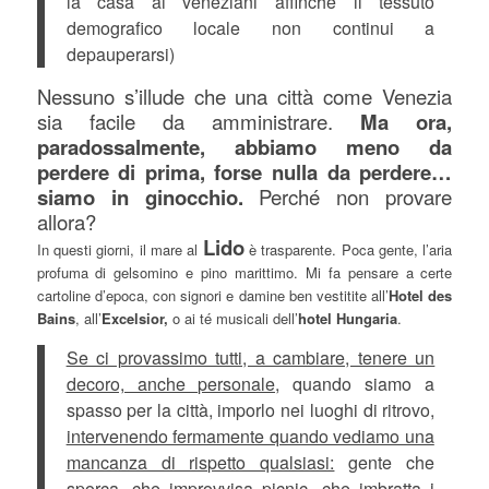
la casa ai veneziani affinché il tessuto
demografico locale non continui a
depauperarsi)
Nessuno s’illude che una città come Venezia
sia facile da amministrare.
Ma ora,
paradossalmente, abbiamo meno da
perdere di prima, forse nulla da perdere…
siamo in ginocchio.
Perché non provare
allora?
Lido
In questi giorni, il mare al
è trasparente. Poca gente, l’aria
profuma di gelsomino e pino marittimo. Mi fa pensare a certe
cartoline d’epoca, con signori e damine ben vestitite all’
Hotel des
Bains
, all’
Excelsior,
o ai té musicali dell’
hotel Hungaria
.
Se ci provassimo tutti, a cambiare, tenere un
decoro, anche personale,
quando siamo a
spasso per la città, imporlo nei luoghi di ritrovo,
intervenendo fermamente quando vediamo una
mancanza di rispetto qualsiasi:
gente che
sporca, che improvvisa picnic, che imbratta i