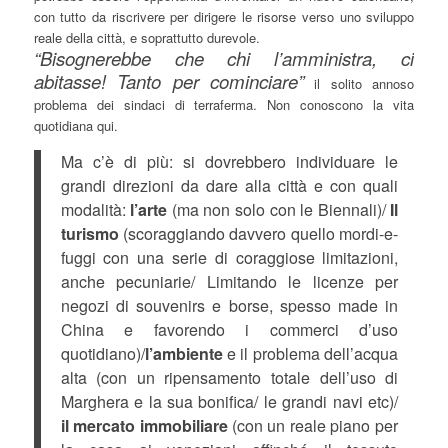
con tutto da riscrivere per dirigere le risorse verso uno sviluppo
reale della città, e soprattutto durevole.
“Bisognerebbe che chi l’amministra, ci
abitasse! Tanto per cominciare”
il solito annoso
problema dei sindaci di terraferma. Non conoscono la vita
quotidiana qui.
Ma c’è di più: si dovrebbero individuare le
grandi direzioni da dare alla città e con quali
modalità:
l’arte
(ma non solo con le Biennali)/
Il
turismo
(scoraggiando davvero quello mordi-e-
fuggi con una serie di coraggiose limitazioni,
anche pecuniarie/ Limitando le licenze per
negozi di souvenirs e borse, spesso made in
China e favorendo i commerci d’uso
quotidiano)/
l’ambiente
e il problema dell’acqua
alta (con un ripensamento totale dell’uso di
Marghera e la sua bonifica/ le grandi navi etc)/
il mercato immobiliare
(con un reale piano per