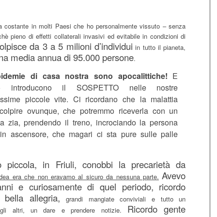
 costante in molti Paesi che ho personalmente vissuto – senza
è pieno di effetti collaterali invasivi ed evitabile in condizioni di
olpisce da 3 a 5 milioni d’individui
in tutto il pianeta,
na media annua di 95.000 persone
.
idemie di casa nostra sono apocalittiche!
E
utto introducono il SOSPETTO nelle nostre
atissime piccole vite. Ci ricordano che la malattia
colpire ovunque, che potremmo riceverla con un
la zia, prendendo il treno, incrociando la persona
 in ascensore, che magari ci sta pure sulle palle
piccola, in Friuli, conobbi la precarietà da
Avevo
’idea era che non eravamo al sicuro da nessuna parte.
anni e curiosamente di quel periodo, ricordo
bella allegria,
grandi mangiate conviviali e tutto un
Ricordo gente
egli altri, un dare e prendere notizie.