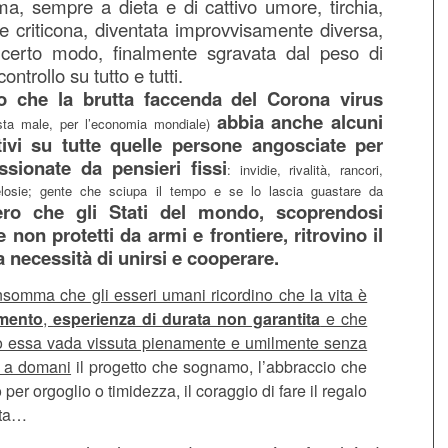
ima, sempre a dieta e di cattivo umore, tirchia,
e criticona, diventata improvvisamente diversa,
n certo modo, finalmente sgravata dal peso di
controllo su tutto e tutti.
o che la brutta faccenda del Corona virus
abbia anche alcuni
 sta male, per l’economia mondiale)
itivi su tutte quelle persone angosciate per
ssionate da pensieri fissi
: invidie, rivalità, rancori,
gelosie; gente che sciupa il tempo e se lo lascia guastare da
ro che gli Stati del mondo, scoprendosi
e non protetti da armi e frontiere, ritrovino il
a necessità di unirsi e cooperare.
nsomma che gli esseri umani ricordino che la vita è
mento
,
esperienza di durata non garantita
e che
o essa vada vissuta pienamente e umilmente senza
 a domani
il progetto che sognamo, l’abbraccio che
per orgoglio o timidezza, il coraggio di fare il regalo
sta…