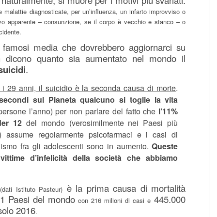
i, naturalmente, si muore per i motivi più svariati:
he malattie diagnosticate, per un’influenza, un infarto improvviso o
vo apparente – consunzione, se il corpo è vecchio e stanco – o
cidente.
 famosi media che dovrebbero aggiornarci su
 dicono quanto sia aumentato nel mondo il
suicidi
.
 i 29 anni, il suicidio è la seconda causa di morte
.
secondi sul Pianeta qualcuno si toglie la vita
persone l’anno) per non parlare del fatto che
l’11%
der 12
del mondo (verosimilmente nei Paesi più
i) assume regolarmente psicofarmaci e i casi di
nismo fra gli adolescenti sono in aumento.
Queste
vittime d’infelicità della società che abbiamo
è la prima causa di mortalità
dati Istituto Pasteur)
 91 Paesi del mondo
445.000
con 216 milioni di casi e
solo 2016
.