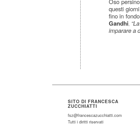
Oso persino 
questi giorni
fino in fondo
Gandhi
“La
,
imparare a d
SITO DI FRANCESCA
ZUCCHIATTI
fsz@francescazucchiatti.com
Tutti i diritti riservati