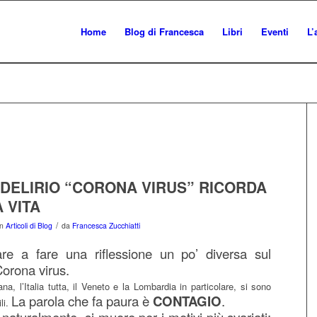
Home
Blog di Francesca
Libri
Eventi
L’
 DELIRIO “CORONA VIRUS” RICORDA
A VITA
/
in
Articoli di Blog
da
Francesca Zucchiatti
are a fare una riflessione un po’ diversa sul
orona virus.
na, l’Italia tutta, il Veneto e la Lombardia in particolare, si sono
La parola che fa paura è
CONTAGIO
.
li.