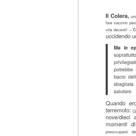
Il Colera,
una
fare vaccino perch
c
vita decenti! –
uccidendo u
Ma le ep
sopratt
privilegi
potrebbe 
bacio del
sbagliata
salutare.
Quando ero 
terremoto:
l
nove/dieci 
momenti di 
preoccuparsi d