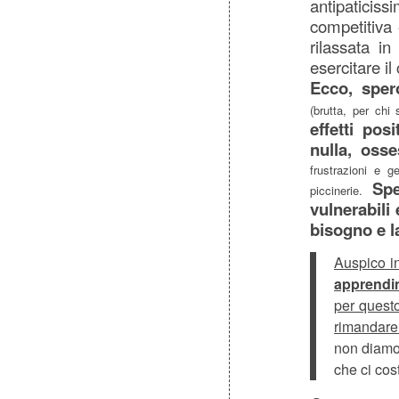
antipaticiss
competitiva 
rilassata i
esercitare il 
Ecco, sper
(brutta, per chi
effetti pos
nulla, osse
frustrazioni e 
Spe
piccinerie.
vulnerabili 
bisogno e l
Auspico i
apprendi
per quest
rimandare
non diamo 
che ci co