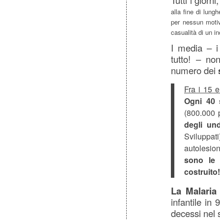
Tutti i giorn
alla fine di lung
per nessun moti
casualità di un in
I media – i
tutto! –
non
numero dei
Fra i 15 e
Ogni 40 
(800.000 
degli un
Sviluppat
autolesio
sono le 
costruito!
La Malaria
(
infantile in
decessi nel 